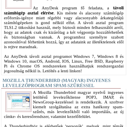
távoli
Az AnyDesk program fő feladata, a
számítógép asztal elérése
. Kis mérete és alacsony számítógép
erőforrás-igénye miatt régebbi vagy alacsonyabb árkategóriájú
számítógépeken is gond nélkül elfut. A távoli asztal program
TLS1.2 titkosítást használ, mely biztosít minden felhasználót arról,
hogy az adatok csak és kizárólag a két végpontja hozzáférhetőek
és biztonságban vannak. A programhoz személyre szabott
azonosítóval férhetünk hozzá, így az adataink az illetéktelenek elől
is rejtve maradnak.
Az AnyDesk távoli asztal programot Windows 7, Windows 8 és
Windows 10, macOS, Android, IOS, Linux, Free BSD, Raspberry
Pi és Chrome OS rendszereken használhatjuk rendszergazdai
jogosultság nélkül is. Letöltés a lenti linken!
MOZILLA THUNDERBIRD (MAGYAR) INGYENES
LEVELEZŐPROGRAM SPAM-SZŰRÉSSEL
A Mozilla Thunderbird magyar nyelvű ingyenes
letöltésű levelezőkliense POP3, IMAP, és
NewsGroup-kezeléssel is rendelkezik. A szoftver
kiemelt szolgáltatása az extra hatékony spam-
szűrés, más levelezőkből való importálás, az új
címke- és keresőrendszer, valamint kezelőfelület.
A Thunderbirdhöz is elérhetőek 'personák', melyek, mint témák