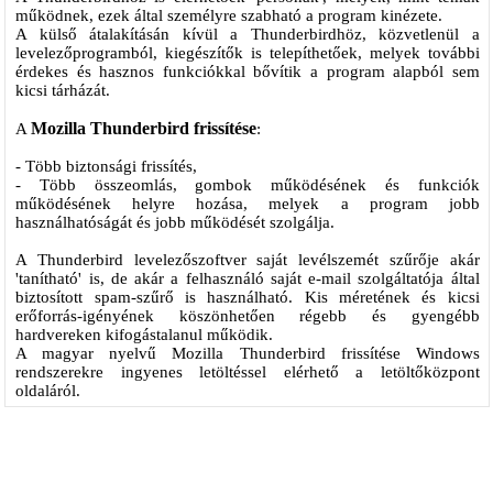
működnek, ezek által személyre szabható a program kinézete.
A külső átalakításán kívül a Thunderbirdhöz, közvetlenül a
levelezőprogramból, kiegészítők is telepíthetőek, melyek további
érdekes és hasznos funkciókkal bővítik a program alapból sem
kicsi tárházát.
Mozilla Thunderbird frissítése
A
:
- Több biztonsági frissítés,
- Több összeomlás, gombok működésének és funkciók
működésének helyre hozása, melyek a program jobb
használhatóságát és jobb működését szolgálja.
A Thunderbird levelezőszoftver saját levélszemét szűrője akár
'tanítható' is, de akár a felhasználó saját e-mail szolgáltatója által
biztosított spam-szűrő is használható. Kis méretének és kicsi
erőforrás-igényének köszönhetően régebb és gyengébb
hardvereken kifogástalanul működik.
A magyar nyelvű Mozilla Thunderbird frissítése Windows
rendszerekre ingyenes letöltéssel elérhető a letöltőközpont
oldaláról.