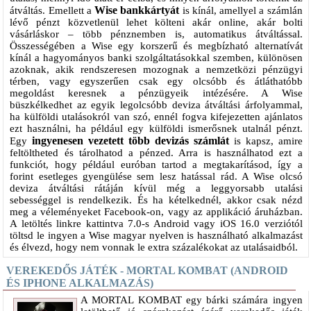
Wise bankkártyát
átváltás. Emellett a
is kínál, amellyel a számlán
lévő pénzt közvetlenül lehet költeni akár online, akár bolti
vásárláskor – több pénznemben is, automatikus átváltással.
Összességében a Wise egy korszerű és megbízható alternatívát
kínál a hagyományos banki szolgáltatásokkal szemben, különösen
azoknak, akik rendszeresen mozognak a nemzetközi pénzügyi
térben, vagy egyszerűen csak egy olcsóbb és átláthatóbb
megoldást keresnek a pénzügyeik intézésére. A Wise
büszkélkedhet az egyik legolcsóbb deviza átváltási árfolyammal,
ha külföldi utalásokról van szó, ennél fogva kifejezetten ajánlatos
ezt használni, ha például egy külföldi ismerősnek utalnál pénzt.
ingyenesen vezetett több devizás számlát
Egy
is kapsz, amire
feltöltheted és tárolhatod a pénzed. Arra is használhatod ezt a
funkciót, hogy például euróban tartod a megtakarításod, így a
forint esetleges gyengülése sem lesz hatással rád. A Wise olcsó
deviza átváltási rátáján kívül még a leggyorsabb utalási
sebességgel is rendelkezik. És ha kételkednél, akkor csak nézd
meg a véleményeket Facebook-on, vagy az applikáció áruházban.
A letöltés linkre kattintva 7.0-s Android vagy iOS 16.0 verziótól
töltsd le ingyen a Wise magyar nyelven is használható alkalmazást
és élvezd, hogy nem vonnak le extra százalékokat az utalásaidból.
VEREKEDŐS JÁTÉK - MORTAL KOMBAT (ANDROID
ÉS IPHONE ALKALMAZÁS)
A MORTAL KOMBAT egy bárki számára ingyen