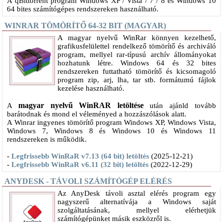
A qBittorrent program Windows XP / Vista / 7 / 8 és Windows 10
64 bites számítógépes rendszereken használható.
WINRAR TÖMÖRÍTŐ 64-32 BIT (MAGYAR)
A magyar nyelvű WinRar könnyen kezelhető,
grafikusfelülettel rendelkező tömörítő és archiváló
program, mellyel rar-típusú archív állományokat
hozhatunk létre. Windows 64 és 32 bites
rendszereken futtatható tömörítő és kicsomagoló
program zip, arj, lha, tar stb. formátumú fájlok
kezelése használható.
magyar nyelvű WinRAR letöltése
A
után ajánld tovább
barátodnak és mond el véleményed a hozzászólások alatt.
A Winrar ingyenes tömörítő program Windows XP, Windows Vista,
Windows 7, Windows 8 és Windows 10 és Windows 11
rendszereken is működik.
-
Legfrissebb WinRaR v7.13 (64 bit) letöltés
(2025-12-21)
-
Legfrissebb WinRaR v6.11 (32 bit) letöltés
(2022-12-29)
ANYDESK - TÁVOLI SZÁMÍTÓGÉP ELÉRÉS
​Az AnyDesk távoli asztal elérés program egy
nagyszerű alternatívája a Windows saját
szolgáltatásának, mellyel elérhetjük
számítógépünket másik eszközről is.