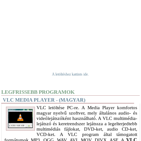
A letöltéshez kattints ide.
LEGFRISSEBB PROGRAMOK
VLC MEDIA PLAYER - (MAGYAR)
VLC letöltése PC-re. A Media Player komfortos
magyar nyelvű szoftver, mely általános audio- és
videólejátszóként használható. A VLC multimédia-
lejátszó és keretrendszer lejátssza a legelterjedtebb
multimédiás fájlokat, DVD-ket, audio CD-ket,
VCD-ket. A VLC program által támogatott
VLC
formátumok MP3, OGG, WAV, AVI, MOV, DIVX, ASF. A