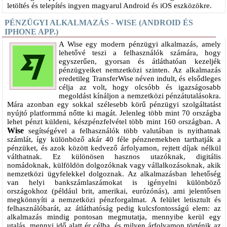
letöltés és telepítés ingyen magyarul Android és iOS eszközökre.
PÉNZÜGYI ALKALMAZÁS - WISE (ANDROID ÉS
IPHONE APP.)
A Wise egy modern pénzügyi alkalmazás, amely
lehetővé teszi a felhasználók számára, hogy
egyszerűen, gyorsan és átláthatóan kezeljék
pénzügyeiket nemzetközi szinten. Az alkalmazás
eredetileg TransferWise néven indult, és elsődleges
célja az volt, hogy olcsóbb és igazságosabb
megoldást kínáljon a nemzetközi pénzátutalásokra.
Mára azonban egy sokkal szélesebb körű pénzügyi szolgáltatást
nyújtó platformmá nőtte ki magát. Jelenleg több mint 70 országba
lehet pénzt küldeni, készpénzfelvétel több mint 160 országban. A
Wise
segítségével a felhasználók több valutában is nyithatnak
számlát, így különböző akár 40 féle pénznemekben tarthatják a
pénzüket, és azok között kedvező árfolyamon, rejtett díjak nélkül
válthatnak. Ez különösen hasznos utazóknak, digitális
nomádoknak, külföldön dolgozóknak vagy vállalkozásoknak, akik
nemzetközi ügyfelekkel dolgoznak. Az alkalmazásban lehetőség
van helyi bankszámlaszámokat is igényelni különböző
országokhoz (például brit, amerikai, eurózónás), ami jelentősen
megkönnyíti a nemzetközi pénzforgalmat. A felület letisztult és
felhasználóbarát, az átláthatóság pedig kulcsfontosságú elem: az
alkalmazás mindig pontosan megmutatja, mennyibe kerül egy
utalás, mennyi idő alatt ér célba, és milyen árfolyamon történik az