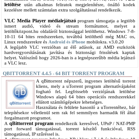
letöltése
után alkalmas feliratok megjelenítésre, önálló kodek
kezelésre mellett számtalan extra szolgáltatással rendelkezik.
VLC Media Player médialejátszó
program támogatja a legtöbb
ismert audió, videó és stream formátumot, melyet a
letöltőközpont.hu oldaláról biztonsággal letölthetsz. Windows 7-8-
10-11 64 bites rendszereken, továbbá letölthető még MAC os,
Linux rendszerekre és
Android és iPhone
mobilokra. v3.0.20
A legújabb VLC verzióban az élő adások, az AMD eszközök
hardvergyorsításának javítása és biztonsági frissítések kaptak
helyet. Valószínű hogy 2026-ban is a legnépszerűbb média lejátszó
a VLC lesz.
QBITTORRENT 4.4.5 - 64 BIT TORRENT PROGRAM
A qBittorrent népszerű, ingyenes letöltésű torrent
kliens, mely a uTorrent program alternatívájaként
fogható fel. Legfrissebb verziójának letöltése
Windows alapú 64 bites operációs rendszerekkel
ellátott számítógépekre lehetséges.
Használata és felülete hasonló a uTorrentéhez, bár
telepítésekor véletlenül sem rak fel semmilyen harmadik fél által
forgalmazott programot.
qBittorrent program
A
rendelkezik keresővel, UPnP / NAT-PMP
port forward támogatással, torrent készítő funkcióval, RSS
támogatással, IP szűréssel is.