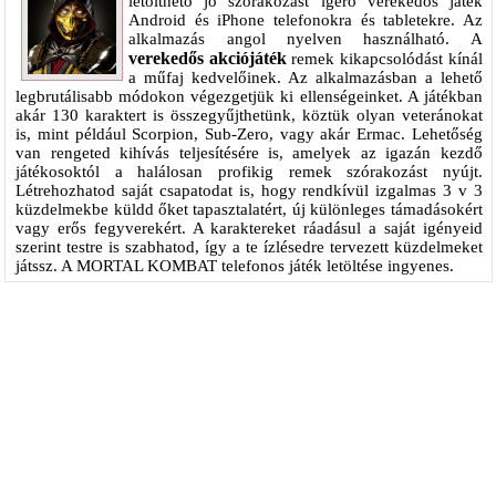
letölthető jó szórakozást ígérő verekedős játék
Android és iPhone telefonokra és tabletekre. Az
alkalmazás angol nyelven használható. A
verekedős akciójáték
remek kikapcsolódást kínál
a műfaj kedvelőinek. Az alkalmazásban a lehető
legbrutálisabb módokon végezgetjük ki ellenségeinket. A játékban
akár 130 karaktert is összegyűjthetünk, köztük olyan veteránokat
is, mint például Scorpion, Sub-Zero, vagy akár Ermac. Lehetőség
van rengeted kihívás teljesítésére is, amelyek az igazán kezdő
játékosoktól a halálosan profikig remek szórakozást nyújt.
Létrehozhatod saját csapatodat is, hogy rendkívül izgalmas 3 v 3
küzdelmekbe küldd őket tapasztalatért, új különleges támadásokért
vagy erős fegyverekért. A karaktereket ráadásul a saját igényeid
szerint testre is szabhatod, így a te ízlésedre tervezett küzdelmeket
játssz. A MORTAL KOMBAT telefonos játék letöltése ingyenes.