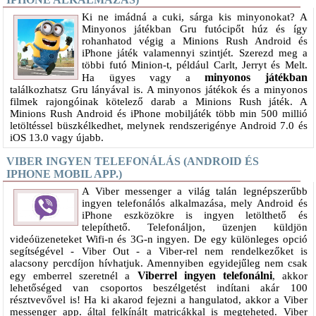
Ki ne imádná a cuki, sárga kis minyonokat? A
Minyonos játékban Gru futócipőt húz és így
rohanhatod végig a Minions Rush Android és
iPhone játék valamennyi szintjét. Szerezd meg a
többi futó Minion-t, például Carlt, Jerryt és Melt.
minyonos játékban
Ha ügyes vagy a
találkozhatsz Gru lányával is. A minyonos játékok és a minyonos
filmek rajongóinak kötelező darab a Minions Rush játék. A
Minions Rush Android és iPhone mobiljáték több min 500 millió
letöltéssel büszkélkedhet, melynek rendszerigénye Android 7.0 és
iOS 13.0 vagy újabb.
VIBER INGYEN TELEFONÁLÁS (ANDROID ÉS
IPHONE MOBIL APP.)
A Viber messenger a világ talán legnépszerűbb
ingyen telefonálós alkalmazása, mely Android és
iPhone eszközökre is ingyen letölthető és
telepíthető. Telefonáljon, üzenjen küldjön
videóüzeneteket Wifi-n és 3G-n ingyen. De egy különleges opció
segítségével - Viber Out - a Viber-rel nem rendelkezőket is
alacsony percdíjon hívhatjuk. Amennyiben egyidejűleg nem csak
Viberrel ingyen telefonálni
egy emberrel szeretnél a
, akkor
lehetőséged van csoportos beszélgetést indítani akár 100
résztvevővel is! Ha ki akarod fejezni a hangulatod, akkor a Viber
messenger app. által felkínált matricákkal is megteheted. Viber