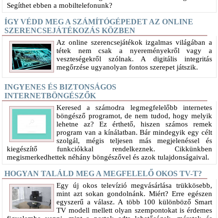
Segíthet ebben a mobiltelefonunk?
ÍGY VÉDD MEG A SZÁMÍTÓGÉPEDET AZ ONLINE
SZERENCSEJÁTÉKOZÁS KÖZBEN
Az online szerencsejátékok izgalmas világában a
tétek nem csak a nyereményekről vagy a
veszteségekről szólnak. A digitális integritás
megőrzése ugyanolyan fontos szerepet játszik.
INGYENES ÉS BIZTONSÁGOS
INTERNETBÖNGÉSZŐK
Keresed a számodra legmegfelelőbb internetes
böngésző programot, de nem tudod, hogy melyik
lehetne az? Ez érthető, hiszen számos remek
program van a kínálatban. Bár mindegyik egy célt
szolgál, mégis teljesen más megjelenéssel és
kiegészítő funkciókkal rendelkeznek. Cikkünkben
megismerkedhettek néhány böngészővel és azok tulajdonságaival.
HOGYAN TALÁLD MEG A MEGFELELŐ OKOS TV-T?
Egy új okos televízió megvásárlása trükkösebb,
mint azt sokan gondolnánk. Miért? Erre egészen
egyszerű a válasz. A több 100 különböző Smart
TV modell mellett olyan szempontokat is érdemes