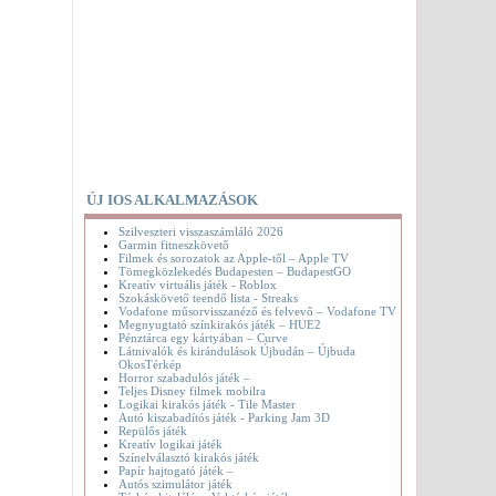
ÚJ IOS ALKALMAZÁSOK
Szilveszteri visszaszámláló 2026
Garmin fitneszkövető
Filmek és sorozatok az Apple-től – Apple TV
Tömegközlekedés Budapesten – BudapestGO
Kreatív virtuális játék - Roblox
Szokáskövető teendő lista - Streaks
Vodafone műsorvisszanéző és felvevő – Vodafone TV
Megnyugtató színkirakós játék – HUE2
Pénztárca egy kártyában – Curve
Látnivalók és kirándulások Újbudán – Újbuda
OkosTérkép
Horror szabadulós játék –
Teljes Disney filmek mobilra
Logikai kirakós játék - Tile Master
Autó kiszabadítós játék - Parking Jam 3D
Repülős játék
Kreatív logikai játék
Színelválasztó kirakós játék
Papír hajtogató játék –
Autós szimulátor játék