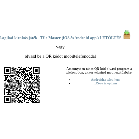
Logikai kirakós játék - Tile Master (iOS és Android app.) LETÖLTÉS
vagy
olvasd be a QR kódot mobiltelefonoddal
Amennyiben nincs QR-kód olvasó program a
telefonodon, akkor telepítsd mobileszközödre.
Androidra telepítem
iOS-re telepítem