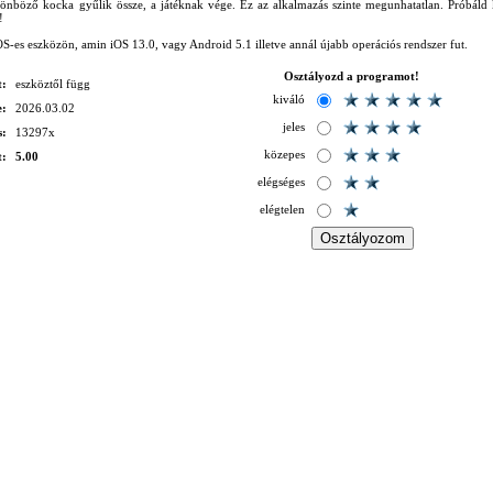
lönböző kocka gyűlik össze, a játéknak vége. Ez az alkalmazás szinte megunhatatlan. Próbáld 
!
S-es eszközön, amin iOS 13.0, vagy Android 5.1 illetve annál újabb operációs rendszer fut.
Osztályozd a programot!
t:
eszköztől függ
kiváló
e:
2026.03.02
jeles
s:
13297x
közepes
t:
5.00
elégséges
elégtelen