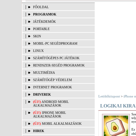
FŐOLDAL
PROGRAMOK
JÁTÉKDEMÓK
PORTABLE
SKIN
MOBIL-PC SEGÉDPROGRAM
LINUX
SZÁMÍTÓGÉPES PC JÁTÉKOK
RENDSZER-SEGÉD PROGRAMOK
MULTIMÉDIA
SZÁMÍTÓGÉP VÉDELEM
INTERNET PROGRAMOK
DRIVEREK
Letöltőközpont
>
iPhone m
(ÚJ!)
ANDROID MOBIL
LOGIKAI KIRA
ALKALMAZÁSOK
(ÚJ!)
IPHONE MOBIL
Sz
ALKALMAZÁSOK
te
nye
(ÚJ!)
MOBIL ALKALMAZÁSOK
Ez
HIREK
el