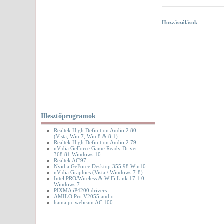
Hozzászólások
Illesztőprogramok
Realtek High Definition Audio 2.80
(Vista, Win 7, Win 8 & 8.1)
Realtek High Definition Audio 2.79
nVidia GeForce Game Ready Driver
368.81 Windows 10
Realtek AC'97
Nvidia GeForce Desktop 355.98 Win10
nVidia Graphics (Vista / Windows 7-8)
Intel PRO/Wireless & WiFi Link 17.1.0
Windows 7
PIXMA iP4200 drivers
AMILO Pro V2055 audio
hama pc webcam AC 100