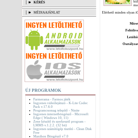
kü
KÉRÉS
ma
MÉDIAAJÁNLAT
Elérhető minden olyan iO
Mére
Feltöltv
Letölté
Osztályza
ÚJ PROGRAMOK
Farmerama - Farmos játék
Ingyenes videólejátszó - K-Lite Codec
Pack v.17.6.0
Programcsomag telepítő - Ninite
Ingyenes internetböngésző - Microsoft
Edge ( Windows 10, 11)
Zene készítő és szerkesztő program -
LMMS v.1.2.2. (32 bit)
Ingyenes számítógép tisztító - Clean Disk
Free
Maxthon Böngésző v7.0