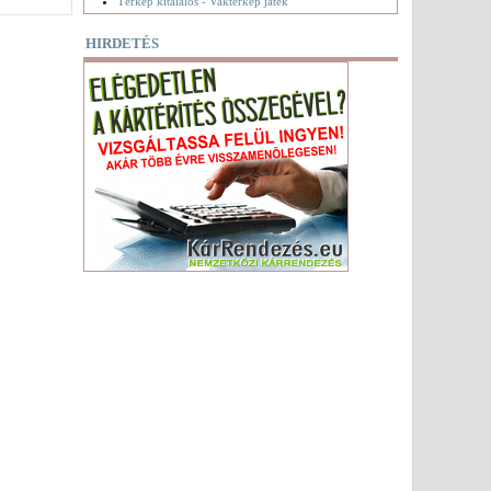
Térkép kitalálós - Vaktérkép játék
HIRDETÉS