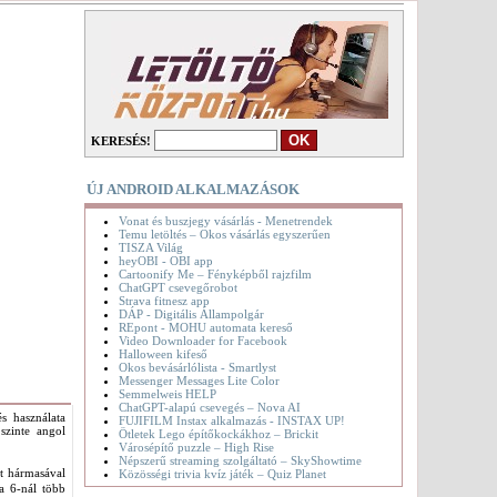
KERESÉS!
ÚJ ANDROID ALKALMAZÁSOK
Vonat és buszjegy vásárlás - Menetrendek
Temu letöltés – Okos vásárlás egyszerűen
TISZA Világ
heyOBI - OBI app
Cartoonify Me – Fényképből rajzfilm
ChatGPT csevegőrobot
Strava fitnesz app
DÁP - Digitális Állampolgár
REpont - MOHU automata kereső
Video Downloader for Facebook
Halloween kifeső
Okos bevásárlólista - Smartlyst
Messenger Messages Lite Color
Semmelweis HELP
ChatGPT-alapú csevegés – Nova AI
s használata
FUJIFILM Instax alkalmazás - INSTAX UP!
szinte angol
Ötletek Lego építőkockákhoz – Brickit
Városépítő puzzle – High Rise
Népszerű streaming szolgáltató – SkyShowtime
at hármasával
Közösségi trivia kvíz játék – Quiz Planet
a 6-nál több