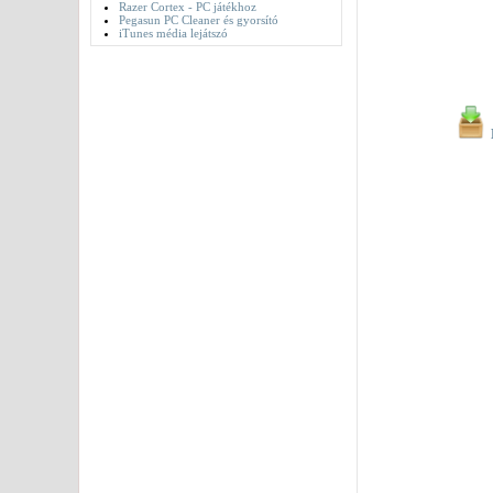
Razer Cortex - PC játékhoz
Pegasun PC Cleaner és gyorsító
iTunes média lejátszó