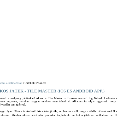
obil alkalmazások
> Játékok iPhonera
KÓS JÁTÉK - TILE MASTER (IOS ÉS ANDROID APP.)
ereted a mahjong játékokat? Akkor a Tile Master is biztosan tetszeni fog Neked. Letöltése é
ljesen ingyenes, azonban magyar nyelven nem érhető el. Alkalmazása olyan egyszerű, hogy 
lvtudást sem igényel.
kirakós játék
 egy olyan iPhone és Android
, amiben az a cél, hogy a táblán látható kockák
tűntessük. Minden sikeres szint után pontokat kaphatunk, amiket a játékban válthatunk be. H