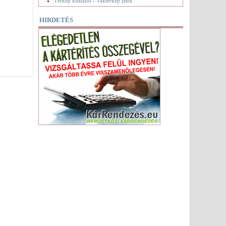
Térkép kitalálós - Vaktérkép játék
HIRDETÉS