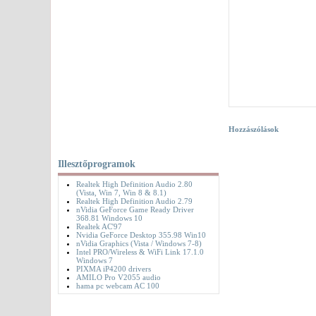
Hozzászólások
Illesztőprogramok
Realtek High Definition Audio 2.80
(Vista, Win 7, Win 8 & 8.1)
Realtek High Definition Audio 2.79
nVidia GeForce Game Ready Driver
368.81 Windows 10
Realtek AC'97
Nvidia GeForce Desktop 355.98 Win10
nVidia Graphics (Vista / Windows 7-8)
Intel PRO/Wireless & WiFi Link 17.1.0
Windows 7
PIXMA iP4200 drivers
AMILO Pro V2055 audio
hama pc webcam AC 100