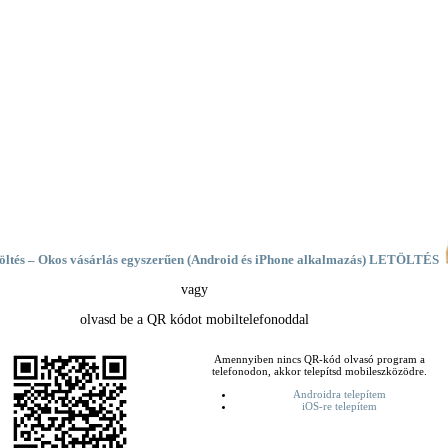
öltés – Okos vásárlás egyszerűen (Android és iPhone alkalmazás) LETÖLTÉS
vagy
olvasd be a QR kódot mobiltelefonoddal
Amennyiben nincs QR-kód olvasó program a
telefonodon, akkor telepítsd mobileszközödre.
Androidra telepítem
iOS-re telepítem