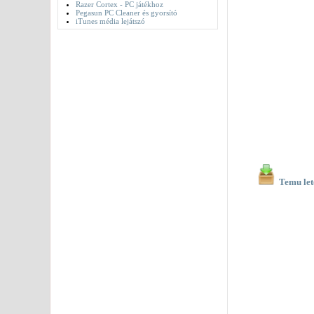
Razer Cortex - PC játékhoz
Pegasun PC Cleaner és gyorsító
iTunes média lejátszó
Temu let