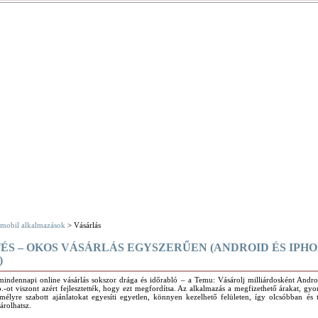
mobil alkalmazások
> Vásárlás
ÉS – OKOS VÁSÁRLÁS EGYSZERŰEN (ANDROID ÉS IPH
)
mindennapi online vásárlás sokszor drága és időrabló – a Temu: Vásárolj milliárdosként Andro
.-ot viszont azért fejlesztették, hogy ezt megfordítsa. Az alkalmazás a megfizethető árakat, gyor
mélyre szabott ajánlatokat egyesíti egyetlen, könnyen kezelhető felületen, így olcsóbban és
árolhatsz.