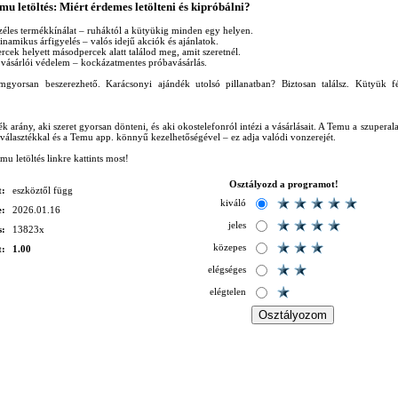
mu letöltés: Miért érdemes letölteni és kipróbálni?
zéles termékkínálat – ruháktól a kütyükig minden egy helyen.
inamikus árfigyelés – valós idejű akciók és ajánlatok.
rcek helyett másodpercek alatt találod meg, amit szeretnél.
s vásárlói védelem – kockázatmentes próbavásárlás.
mgyorsan beszerezhető. Karácsonyi ajándék utolsó pillanatban? Biztosan találsz. Kütyük f
ék arány, aki szeret gyorsan dönteni, és aki okostelefonról intézi a vásárlásait. A Temu a szuperal
s választékkal és a Temu app. könnyű kezelhetőségével – ez adja valódi vonzerejét.
emu letöltés linkre kattints most!
Osztályozd a programot!
t:
eszköztől függ
kiváló
e:
2026.01.16
jeles
s:
13823x
közepes
t:
1.00
elégséges
elégtelen