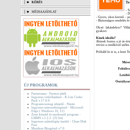
Te
KÉRÉS
- S
MÉDIAAJÁNLAT
- D
- Gyors, okos kereső – pe
- Biztonságos rendelés é
Olcsó lakásdekor? Villá
gyakori.
Kinek ideális?
Akinek fontos a jó ár-ért
ötvözi a rendkívül széle
Próbáld ki te is, a lenti T
Mére
Feltöltv
Letölté
Osztályza
ÚJ PROGRAMOK
Farmerama - Farmos játék
Ingyenes videólejátszó - K-Lite Codec
Pack v.17.6.0
Programcsomag telepítő - Ninite
Ingyenes internetböngésző - Microsoft
Edge ( Windows 10, 11)
Zene készítő és szerkesztő program -
LMMS v.1.2.2. (32 bit)
Ingyenes számítógép tisztító - Clean Disk
Free
Maxthon Böngésző v7.0