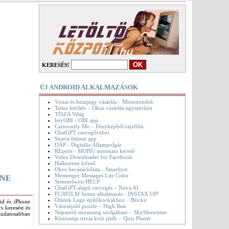
KERESÉS!
ÚJ ANDROID ALKALMAZÁSOK
Vonat és buszjegy vásárlás - Menetrendek
Temu letöltés – Okos vásárlás egyszerűen
TISZA Világ
heyOBI - OBI app
Cartoonify Me – Fényképből rajzfilm
ChatGPT csevegőrobot
Strava fitnesz app
DÁP - Digitális Állampolgár
REpont - MOHU automata kereső
Video Downloader for Facebook
Halloween kifeső
Okos bevásárlólista - Smartlyst
Messenger Messages Lite Color
ONE
Semmelweis HELP
ChatGPT-alapú csevegés – Nova AI
FUJIFILM Instax alkalmazás - INSTAX UP!
Ötletek Lego építőkockákhoz – Brickit
id és iPhone
Városépítő puzzle – High Rise
s keresést és
Népszerű streaming szolgáltató – SkyShowtime
 tudatosabban
Közösségi trivia kvíz játék – Quiz Planet