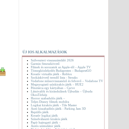
ÚJ IOS ALKALMAZÁSOK
Szilveszteri visszaszámláló 2026
Garmin fitneszkövető
Filmek és sorozatok az Apple-től – Apple TV
Tömegközlekedés Budapesten – BudapestGO
Kreatív virtuális játék - Roblox
Szokáskövető teendő lista - Streaks
Vodafone műsorvisszanéző és felvevő – Vodafone TV
Megnyugtató színkirakós játék – HUE2
Pénztárca egy kártyában – Curve
Látnivalók és kirándulások Újbudán – Újbuda
OkosTérkép
Horror szabadulós játék –
Teljes Disney filmek mobilra
Logikai kirakós játék - Tile Master
Autó kiszabadítós játék - Parking Jam 3D
Repülős játék
Kreatív logikai játék
Színelválasztó kirakós játék
Papír hajtogató játék –
Autós szimulátor játék