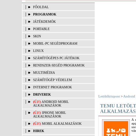
FŐOLDAL
PROGRAMOK
JÁTÉKDEMÓK
PORTABLE
SKIN
MOBIL-PC SEGÉDPROGRAM
LINUX
SZÁMÍTÓGÉPES PC JÁTÉKOK
RENDSZER-SEGÉD PROGRAMOK
MULTIMÉDIA
SZÁMÍTÓGÉP VÉDELEM
INTERNET PROGRAMOK
DRIVEREK
Letöltőközpont
>
Android 
(ÚJ!)
ANDROID MOBIL
TEMU LETÖLT
ALKALMAZÁSOK
ALKALMAZÁS
(ÚJ!)
IPHONE MOBIL
ALKALMAZÁSOK
A 
app
(ÚJ!)
MOBIL ALKALMAZÁSOK
sze
vás
HIREK