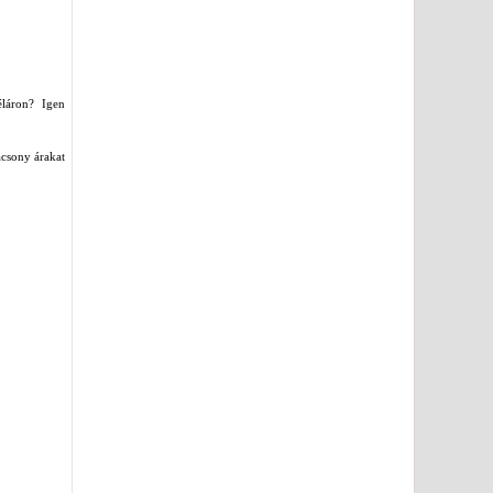
éláron? Igen
acsony árakat