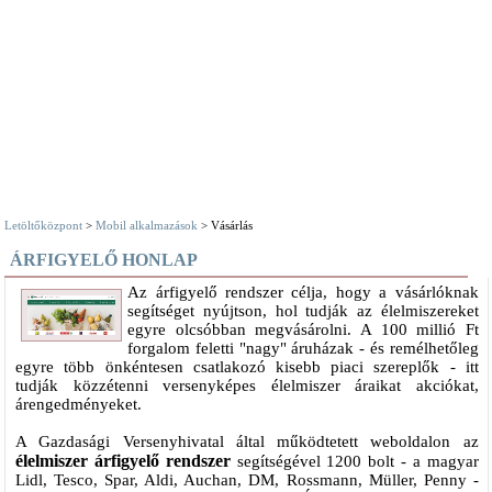
Letöltőközpont
>
Mobil alkalmazások
> Vásárlás
ÁRFIGYELŐ HONLAP
Az árfigyelő rendszer célja, hogy a vásárlóknak
segítséget nyújtson, hol tudják az élelmiszereket
egyre olcsóbban megvásárolni. A 100 millió Ft
forgalom feletti "nagy" áruházak - és remélhetőleg
egyre több önkéntesen csatlakozó kisebb piaci szereplők - itt
tudják közzétenni versenyképes élelmiszer áraikat akciókat,
árengedményeket.
A Gazdasági Versenyhivatal által működtetett weboldalon az
élelmiszer árfigyelő rendszer
segítségével 1200 bolt - a magyar
Lidl, Tesco, Spar, Aldi, Auchan, DM, Rossmann, Müller, Penny -