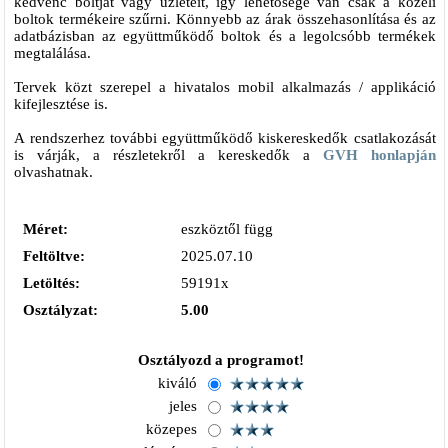
kedvenc boltját vagy üzleteit, így lehetősége van csak a közeli
boltok termékeire szűrni. Könnyebb az árak összehasonlítása és az
adatbázisban az együttműködő boltok és a legolcsóbb termékek
megtalálása.
Tervek közt szerepel a hivatalos mobil alkalmazás / applikáció
kifejlesztése is.
A rendszerhez további együttműködő kiskereskedők csatlakozását
is várják, a részletekről a kereskedők a
GVH honlapján
olvashatnak.
Méret:
eszköztől függ
Feltöltve:
2025.07.10
Letöltés:
59191x
Osztályzat:
5.00
Osztályozd a programot!
kiváló
jeles
közepes