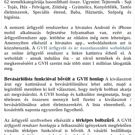
62 termékkategóriája hasonlítható össze. Úgymint: Tejtermék - Sajt
- Tojás, Hús - Felvágott, Zöldség - Gyümölcs, Kenyérfélék, Tartós
élelmiszerek, Speciális étrend, Baba, Háztartás, Szépség és
higiénia.
A nemzeti árfigyelő rendszerhez a hivatalos Android és iPhone
mobil alkalmazás fejlesztése folyamatban van, ezért az
árfigyelőrendszer app. letöltése az oldalon még nem lehetséges.
Amennyiben elkészül a hivatalos app., weboldalunkon azt is
közzétesszük. A
GVH árfigyelő és ár összehasonlító weboldalát
az online árfigyelő rendszer a linkre kattintva érhető el. A
weboldalt - annak indulása óta - az olcsó termékek és árak
megkereséséért a GVH szerint már több mint 1 millióan látogatták
meg.
Bevásárlólista funkcióval bővült a GVH honlap
A kiválasztott
árut egy kattintással a bevásárlólistához lehet adni, majd a
legördülő menüben ki kell választani, hogy melyik boltban akarja
azt megvásárolni. A GVH honlap és kalkulátor megmutatja, hogy
tételesen és összesen mennyit kell fizetni a kiválasztott /
bevásárlólistához adott élelmiszerekért. A lista elmenthető, a
kosárérték naponta egyszerűen figyelhető.
térképes boltszűrő
Az árfigyelő szoftverben elkészült a
. A GVH
árfigyelő rendszer honlapja
a felhasználói igényeknek megfelelően
vizuális térképes funkcióval is bővült. A vásárló beállíthatja