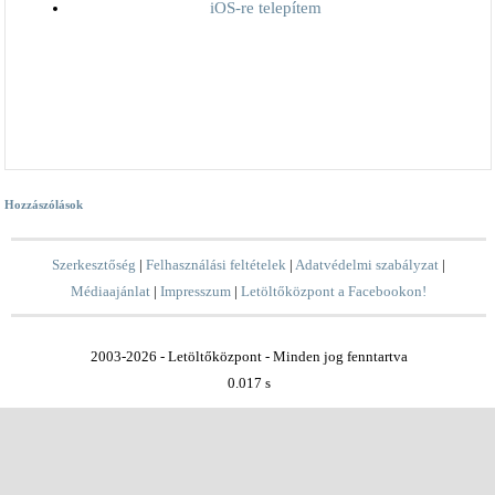
iOS-re telepítem
Hozzászólások
Szerkesztőség
|
Felhasználási feltételek
|
Adatvédelmi szabályzat
|
Médiaajánlat
|
Impresszum
|
Letöltőközpont a Facebookon!
2003-2026 - Letöltőközpont - Minden jog fenntartva
0.017 s