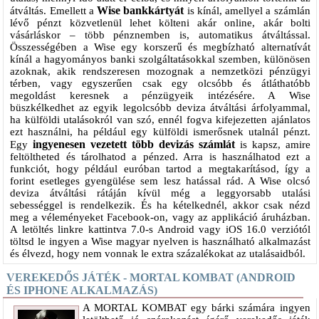
Wise bankkártyát
átváltás. Emellett a
is kínál, amellyel a számlán
lévő pénzt közvetlenül lehet költeni akár online, akár bolti
vásárláskor – több pénznemben is, automatikus átváltással.
Összességében a Wise egy korszerű és megbízható alternatívát
kínál a hagyományos banki szolgáltatásokkal szemben, különösen
azoknak, akik rendszeresen mozognak a nemzetközi pénzügyi
térben, vagy egyszerűen csak egy olcsóbb és átláthatóbb
megoldást keresnek a pénzügyeik intézésére. A Wise
büszkélkedhet az egyik legolcsóbb deviza átváltási árfolyammal,
ha külföldi utalásokról van szó, ennél fogva kifejezetten ajánlatos
ezt használni, ha például egy külföldi ismerősnek utalnál pénzt.
ingyenesen vezetett több devizás számlát
Egy
is kapsz, amire
feltöltheted és tárolhatod a pénzed. Arra is használhatod ezt a
funkciót, hogy például euróban tartod a megtakarításod, így a
forint esetleges gyengülése sem lesz hatással rád. A Wise olcsó
deviza átváltási rátáján kívül még a leggyorsabb utalási
sebességgel is rendelkezik. És ha kételkednél, akkor csak nézd
meg a véleményeket Facebook-on, vagy az applikáció áruházban.
A letöltés linkre kattintva 7.0-s Android vagy iOS 16.0 verziótól
töltsd le ingyen a Wise magyar nyelven is használható alkalmazást
és élvezd, hogy nem vonnak le extra százalékokat az utalásaidból.
VEREKEDŐS JÁTÉK - MORTAL KOMBAT (ANDROID
ÉS IPHONE ALKALMAZÁS)
A MORTAL KOMBAT egy bárki számára ingyen