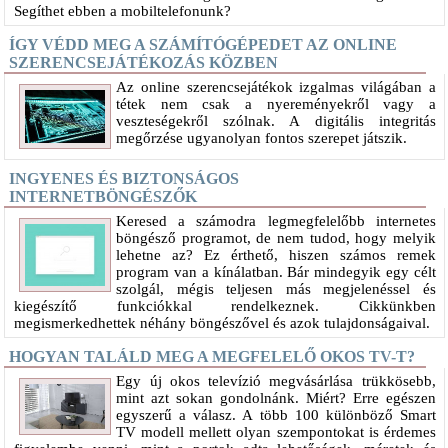
Segíthet ebben a mobiltelefonunk?
ÍGY VÉDD MEG A SZÁMÍTÓGÉPEDET AZ ONLINE
SZERENCSEJÁTÉKOZÁS KÖZBEN
Az online szerencsejátékok izgalmas világában a
tétek nem csak a nyereményekről vagy a
veszteségekről szólnak. A digitális integritás
megőrzése ugyanolyan fontos szerepet játszik.
INGYENES ÉS BIZTONSÁGOS
INTERNETBÖNGÉSZŐK
Keresed a számodra legmegfelelőbb internetes
böngésző programot, de nem tudod, hogy melyik
lehetne az? Ez érthető, hiszen számos remek
program van a kínálatban. Bár mindegyik egy célt
szolgál, mégis teljesen más megjelenéssel és
kiegészítő funkciókkal rendelkeznek. Cikkünkben
megismerkedhettek néhány böngészővel és azok tulajdonságaival.
HOGYAN TALÁLD MEG A MEGFELELŐ OKOS TV-T?
Egy új okos televízió megvásárlása trükkösebb,
mint azt sokan gondolnánk. Miért? Erre egészen
egyszerű a válasz. A több 100 különböző Smart
TV modell mellett olyan szempontokat is érdemes