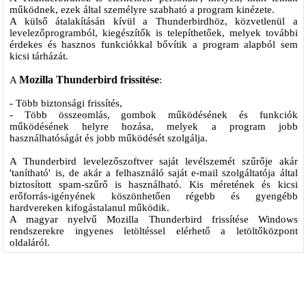
működnek, ezek által személyre szabható a program kinézete.
A külső átalakításán kívül a Thunderbirdhöz, közvetlenül a
levelezőprogramból, kiegészítők is telepíthetőek, melyek további
érdekes és hasznos funkciókkal bővítik a program alapból sem
kicsi tárházát.
Mozilla Thunderbird frissítése
A
:
- Több biztonsági frissítés,
- Több összeomlás, gombok működésének és funkciók
működésének helyre hozása, melyek a program jobb
használhatóságát és jobb működését szolgálja.
A Thunderbird levelezőszoftver saját levélszemét szűrője akár
'tanítható' is, de akár a felhasználó saját e-mail szolgáltatója által
biztosított spam-szűrő is használható. Kis méretének és kicsi
erőforrás-igényének köszönhetően régebb és gyengébb
hardvereken kifogástalanul működik.
A magyar nyelvű Mozilla Thunderbird frissítése Windows
rendszerekre ingyenes letöltéssel elérhető a letöltőközpont
oldaláról.