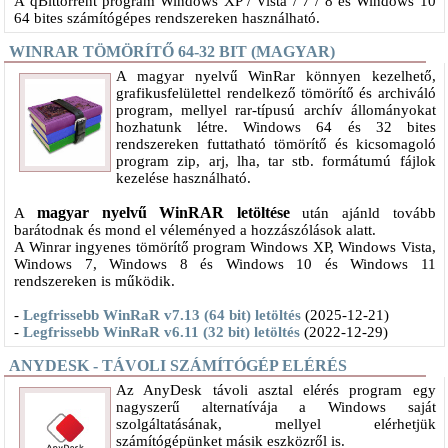
A qBittorrent program Windows XP / Vista / 7 / 8 és Windows 10
64 bites számítógépes rendszereken használható.
WINRAR TÖMÖRÍTŐ 64-32 BIT (MAGYAR)
A magyar nyelvű WinRar könnyen kezelhető,
grafikusfelülettel rendelkező tömörítő és archiváló
program, mellyel rar-típusú archív állományokat
hozhatunk létre. Windows 64 és 32 bites
rendszereken futtatható tömörítő és kicsomagoló
program zip, arj, lha, tar stb. formátumú fájlok
kezelése használható.
magyar nyelvű WinRAR letöltése
A
után ajánld tovább
barátodnak és mond el véleményed a hozzászólások alatt.
A Winrar ingyenes tömörítő program Windows XP, Windows Vista,
Windows 7, Windows 8 és Windows 10 és Windows 11
rendszereken is működik.
-
Legfrissebb WinRaR v7.13 (64 bit) letöltés
(2025-12-21)
-
Legfrissebb WinRaR v6.11 (32 bit) letöltés
(2022-12-29)
ANYDESK - TÁVOLI SZÁMÍTÓGÉP ELÉRÉS
​Az AnyDesk távoli asztal elérés program egy
nagyszerű alternatívája a Windows saját
szolgáltatásának, mellyel elérhetjük
számítógépünket másik eszközről is.