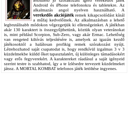
letölthető jó szórakozást ígérő verekedős játék
Android és iPhone telefonokra és tabletekre. Az
alkalmazás angol nyelven használható. A
verekedős akciójáték
remek kikapcsolódást kínál
a műfaj kedvelőinek. Az alkalmazásban a lehető
legbrutálisabb módokon végezgetjük ki ellenségeinket. A játékban
akár 130 karaktert is összegyűjthetünk, köztük olyan veteránokat
is, mint például Scorpion, Sub-Zero, vagy akár Ermac. Lehetőség
van rengeted kihívás teljesítésére is, amelyek az igazán kezdő
játékosoktól a halálosan profikig remek szórakozást nyújt.
Létrehozhatod saját csapatodat is, hogy rendkívül izgalmas 3 v 3
küzdelmekbe küldd őket tapasztalatért, új különleges támadásokért
vagy erős fegyverekért. A karaktereket ráadásul a saját igényeid
szerint testre is szabhatod, így a te ízlésedre tervezett küzdelmeket
játssz. A MORTAL KOMBAT telefonos játék letöltése ingyenes.