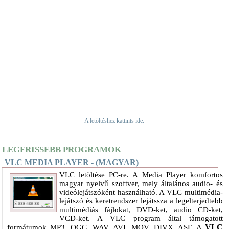
A letöltéshez kattints ide.
LEGFRISSEBB PROGRAMOK
VLC MEDIA PLAYER - (MAGYAR)
VLC letöltése PC-re. A Media Player komfortos
magyar nyelvű szoftver, mely általános audio- és
videólejátszóként használható. A VLC multimédia-
lejátszó és keretrendszer lejátssza a legelterjedtebb
multimédiás fájlokat, DVD-ket, audio CD-ket,
VCD-ket. A VLC program által támogatott
VLC
formátumok MP3, OGG, WAV, AVI, MOV, DIVX, ASF. A