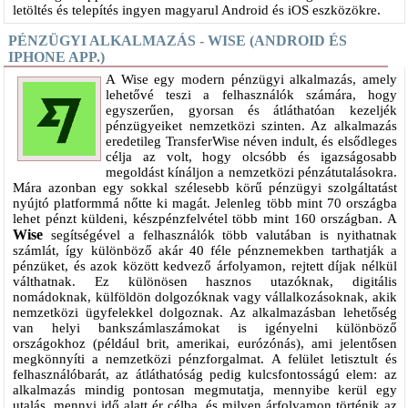
letöltés és telepítés ingyen magyarul Android és iOS eszközökre.
PÉNZÜGYI ALKALMAZÁS - WISE (ANDROID ÉS
IPHONE APP.)
A Wise egy modern pénzügyi alkalmazás, amely
lehetővé teszi a felhasználók számára, hogy
egyszerűen, gyorsan és átláthatóan kezeljék
pénzügyeiket nemzetközi szinten. Az alkalmazás
eredetileg TransferWise néven indult, és elsődleges
célja az volt, hogy olcsóbb és igazságosabb
megoldást kínáljon a nemzetközi pénzátutalásokra.
Mára azonban egy sokkal szélesebb körű pénzügyi szolgáltatást
nyújtó platformmá nőtte ki magát. Jelenleg több mint 70 országba
lehet pénzt küldeni, készpénzfelvétel több mint 160 országban. A
Wise
segítségével a felhasználók több valutában is nyithatnak
számlát, így különböző akár 40 féle pénznemekben tarthatják a
pénzüket, és azok között kedvező árfolyamon, rejtett díjak nélkül
válthatnak. Ez különösen hasznos utazóknak, digitális
nomádoknak, külföldön dolgozóknak vagy vállalkozásoknak, akik
nemzetközi ügyfelekkel dolgoznak. Az alkalmazásban lehetőség
van helyi bankszámlaszámokat is igényelni különböző
országokhoz (például brit, amerikai, eurózónás), ami jelentősen
megkönnyíti a nemzetközi pénzforgalmat. A felület letisztult és
felhasználóbarát, az átláthatóság pedig kulcsfontosságú elem: az
alkalmazás mindig pontosan megmutatja, mennyibe kerül egy
utalás, mennyi idő alatt ér célba, és milyen árfolyamon történik az