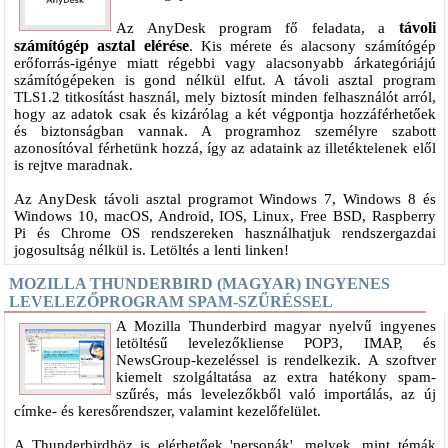
távoli
Az AnyDesk program fő feladata, a
számítógép asztal elérése
. Kis mérete és alacsony számítógép
erőforrás-igénye miatt régebbi vagy alacsonyabb árkategóriájú
számítógépeken is gond nélkül elfut. A távoli asztal program
TLS1.2 titkosítást használ, mely biztosít minden felhasználót arról,
hogy az adatok csak és kizárólag a két végpontja hozzáférhetőek
és biztonságban vannak. A programhoz személyre szabott
azonosítóval férhetünk hozzá, így az adataink az illetéktelenek elől
is rejtve maradnak.
Az AnyDesk távoli asztal programot Windows 7, Windows 8 és
Windows 10, macOS, Android, IOS, Linux, Free BSD, Raspberry
Pi és Chrome OS rendszereken használhatjuk rendszergazdai
jogosultság nélkül is. Letöltés a lenti linken!
MOZILLA THUNDERBIRD (MAGYAR) INGYENES
LEVELEZŐPROGRAM SPAM-SZŰRÉSSEL
A Mozilla Thunderbird magyar nyelvű ingyenes
letöltésű levelezőkliense POP3, IMAP, és
NewsGroup-kezeléssel is rendelkezik. A szoftver
kiemelt szolgáltatása az extra hatékony spam-
szűrés, más levelezőkből való importálás, az új
címke- és keresőrendszer, valamint kezelőfelület.
A Thunderbirdhöz is elérhetőek 'personák', melyek, mint témák