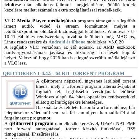
letöltése
után alkalmas feliratok megjelenítésre, önálló kodek
kezelésre mellett számtalan extra szolgáltatással rendelkezik.
VLC Media Player médialejátszó
program támogatja a legtöbb
ismert audió, videó és stream formátumot, melyet a
letöltőközpont.hu oldaláról biztonsággal letölthetsz. Windows 7-8-
10-11 64 bites rendszereken, továbbá letölthető még MAC os,
Linux rendszerekre és
Android és iPhone
mobilokra. v3.0.20
A legújabb VLC verzióban az élő adások, az AMD eszközök
hardvergyorsításának javítása és biztonsági frissítések kaptak
helyet. Valószínű hogy 2026-ban is a legnépszerűbb média lejátszó
a VLC lesz.
QBITTORRENT 4.4.5 - 64 BIT TORRENT PROGRAM
A qBittorrent népszerű, ingyenes letöltésű torrent
kliens, mely a uTorrent program alternatívájaként
fogható fel. Legfrissebb verziójának letöltése
Windows alapú 64 bites operációs rendszerekkel
ellátott számítógépekre lehetséges.
Használata és felülete hasonló a uTorrentéhez, bár
telepítésekor véletlenül sem rak fel semmilyen harmadik fél által
forgalmazott programot.
qBittorrent program
A
rendelkezik keresővel, UPnP / NAT-PMP
port forward támogatással, torrent készítő funkcióval, RSS
támogatással, IP szűréssel is.