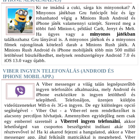
Ki ne imádná a cuki, sárga kis minyonokat? A
Minyonos játékban Gru futócipőt húz és így
rohanhatod végig a Minions Rush Android és
iPhone játék valamennyi szintjét. Szerezd meg a
többi futó Minion-t, például Carlt, Jerryt és Melt.
minyonos játékban
Ha ügyes vagy a
találkozhatsz Gru lányával is. A minyonos játékok és a minyonos
filmek rajongóinak kötelező darab a Minions Rush játék. A
Minions Rush Android és iPhone mobiljáték több min 500 millió
letöltéssel büszkélkedhet, melynek rendszerigénye Android 7.0 és
iOS 13.0 vagy újabb.
VIBER INGYEN TELEFONÁLÁS (ANDROID ÉS
IPHONE MOBIL APP.)
A Viber messenger a világ talán legnépszerűbb
ingyen telefonálós alkalmazása, mely Android és
iPhone eszközökre is ingyen letölthető és
telepíthető. Telefonáljon, üzenjen küldjön
videóüzeneteket Wifi-n és 3G-n ingyen. De egy különleges opció
segítségével - Viber Out - a Viber-rel nem rendelkezőket is
alacsony percdíjon hívhatjuk. Amennyiben egyidejűleg nem csak
Viberrel ingyen telefonálni
egy emberrel szeretnél a
, akkor
lehetőséged van csoportos beszélgetést indítani akár 100
résztvevővel is! Ha ki akarod fejezni a hangulatod, akkor a Viber
messenger app. által felkínált matricákkal is megteheted. Viber