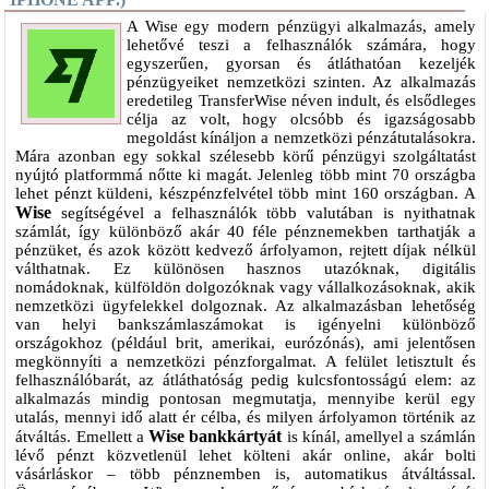
A Wise egy modern pénzügyi alkalmazás, amely
lehetővé teszi a felhasználók számára, hogy
egyszerűen, gyorsan és átláthatóan kezeljék
pénzügyeiket nemzetközi szinten. Az alkalmazás
eredetileg TransferWise néven indult, és elsődleges
célja az volt, hogy olcsóbb és igazságosabb
megoldást kínáljon a nemzetközi pénzátutalásokra.
Mára azonban egy sokkal szélesebb körű pénzügyi szolgáltatást
nyújtó platformmá nőtte ki magát. Jelenleg több mint 70 országba
lehet pénzt küldeni, készpénzfelvétel több mint 160 országban. A
Wise
segítségével a felhasználók több valutában is nyithatnak
számlát, így különböző akár 40 féle pénznemekben tarthatják a
pénzüket, és azok között kedvező árfolyamon, rejtett díjak nélkül
válthatnak. Ez különösen hasznos utazóknak, digitális
nomádoknak, külföldön dolgozóknak vagy vállalkozásoknak, akik
nemzetközi ügyfelekkel dolgoznak. Az alkalmazásban lehetőség
van helyi bankszámlaszámokat is igényelni különböző
országokhoz (például brit, amerikai, eurózónás), ami jelentősen
megkönnyíti a nemzetközi pénzforgalmat. A felület letisztult és
felhasználóbarát, az átláthatóság pedig kulcsfontosságú elem: az
alkalmazás mindig pontosan megmutatja, mennyibe kerül egy
utalás, mennyi idő alatt ér célba, és milyen árfolyamon történik az
Wise bankkártyát
átváltás. Emellett a
is kínál, amellyel a számlán
lévő pénzt közvetlenül lehet költeni akár online, akár bolti
vásárláskor – több pénznemben is, automatikus átváltással.