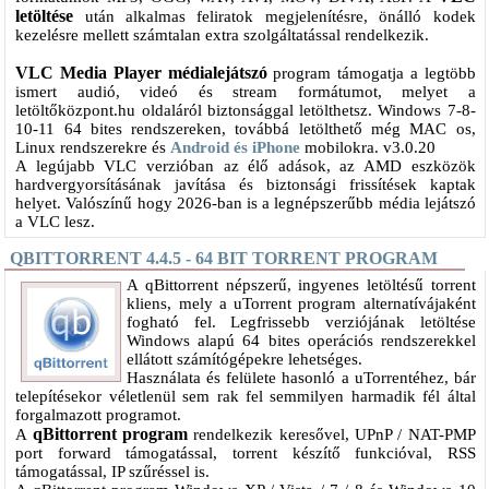
letöltése
után alkalmas feliratok megjelenítésre, önálló kodek
kezelésre mellett számtalan extra szolgáltatással rendelkezik.
VLC Media Player médialejátszó
program támogatja a legtöbb
ismert audió, videó és stream formátumot, melyet a
letöltőközpont.hu oldaláról biztonsággal letölthetsz. Windows 7-8-
10-11 64 bites rendszereken, továbbá letölthető még MAC os,
Linux rendszerekre és
Android és iPhone
mobilokra. v3.0.20
A legújabb VLC verzióban az élő adások, az AMD eszközök
hardvergyorsításának javítása és biztonsági frissítések kaptak
helyet. Valószínű hogy 2026-ban is a legnépszerűbb média lejátszó
a VLC lesz.
QBITTORRENT 4.4.5 - 64 BIT TORRENT PROGRAM
A qBittorrent népszerű, ingyenes letöltésű torrent
kliens, mely a uTorrent program alternatívájaként
fogható fel. Legfrissebb verziójának letöltése
Windows alapú 64 bites operációs rendszerekkel
ellátott számítógépekre lehetséges.
Használata és felülete hasonló a uTorrentéhez, bár
telepítésekor véletlenül sem rak fel semmilyen harmadik fél által
forgalmazott programot.
qBittorrent program
A
rendelkezik keresővel, UPnP / NAT-PMP
port forward támogatással, torrent készítő funkcióval, RSS
támogatással, IP szűréssel is.