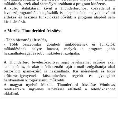
működnek, ezek által személyre szabható a program kinézete.
A külső átalakításán kívül a Thunderbirdhöz, közvetlenül a
levelezőprogramból, kiegészítők is telepíthetőek, melyek további
érdekes és hasznos funkciókkal bővítik a program alapból sem
kicsi tárházát.
Mozilla Thunderbird frissítése
A
:
- Több biztonsági frissítés,
- Több összeomlás, gombok működésének és funkciók
működésének helyre hozása, melyek a program jobb
használhatóságát és jobb működését szolgálja.
A Thunderbird levelezőszoftver saját levélszemét szűrője akár
'tanítható' is, de akár a felhasználó saját e-mail szolgáltatója által
biztosított spam-szűrő is használható. Kis méretének és kicsi
erőforrás-igényének köszönhetően régebb és gyengébb
hardvereken kifogástalanul működik.
A magyar nyelvű Mozilla Thunderbird frissítése Windows
rendszerekre ingyenes letöltéssel elérhető a letöltőközpont
oldaláról.