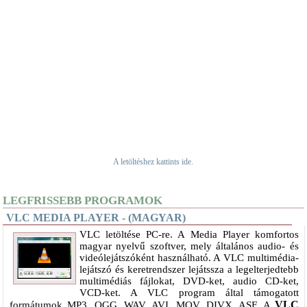
A letöltéshez kattints ide.
LEGFRISSEBB PROGRAMOK
VLC MEDIA PLAYER - (MAGYAR)
VLC letöltése PC-re. A Media Player komfortos
magyar nyelvű szoftver, mely általános audio- és
videólejátszóként használható. A VLC multimédia-
lejátszó és keretrendszer lejátssza a legelterjedtebb
multimédiás fájlokat, DVD-ket, audio CD-ket,
VCD-ket. A VLC program által támogatott
VLC
formátumok MP3, OGG, WAV, AVI, MOV, DIVX, ASF. A