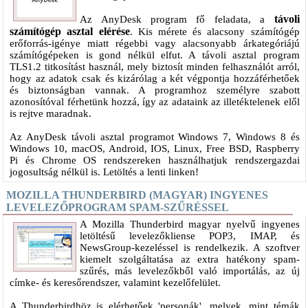
távoli
Az AnyDesk program fő feladata, a
számítógép asztal elérése
. Kis mérete és alacsony számítógép
erőforrás-igénye miatt régebbi vagy alacsonyabb árkategóriájú
számítógépeken is gond nélkül elfut. A távoli asztal program
TLS1.2 titkosítást használ, mely biztosít minden felhasználót arról,
hogy az adatok csak és kizárólag a két végpontja hozzáférhetőek
és biztonságban vannak. A programhoz személyre szabott
azonosítóval férhetünk hozzá, így az adataink az illetéktelenek elől
is rejtve maradnak.
Az AnyDesk távoli asztal programot Windows 7, Windows 8 és
Windows 10, macOS, Android, IOS, Linux, Free BSD, Raspberry
Pi és Chrome OS rendszereken használhatjuk rendszergazdai
jogosultság nélkül is. Letöltés a lenti linken!
MOZILLA THUNDERBIRD (MAGYAR) INGYENES
LEVELEZŐPROGRAM SPAM-SZŰRÉSSEL
A Mozilla Thunderbird magyar nyelvű ingyenes
letöltésű levelezőkliense POP3, IMAP, és
NewsGroup-kezeléssel is rendelkezik. A szoftver
kiemelt szolgáltatása az extra hatékony spam-
szűrés, más levelezőkből való importálás, az új
címke- és keresőrendszer, valamint kezelőfelület.
A Thunderbirdhöz is elérhetőek 'personák', melyek, mint témák