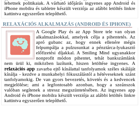
lehetnek politikaiak. A várható időjárás ingyenes app Android és
iPhone mobilra és tabletre készült verziója az alábbi letöltés linkre
kattintva egyszerűen telepíthető.
RELAXÁCIÓS ALKALMAZÁS (ANDROID ÉS IPHONE)
A Google Play és az App Store tele van olyan
alkalmazásokkal, amelyek célja a pihentetés. Az
apró gubanc az, hogy ennek ellenére mégis
felpumpálja a pulzusunkat a pénztárca-lyukasztó
előfizetési díjakkal. A Smiling Mind ugyanakkor
nonprofit módon pihentet, tehát bankszámlánk
nem ürül ki, miközben lazítunk, hiszen letöltése ingyenes. A
relaxációs app
zavarba ejtő kínálattal tanfolyamok széles skáláját
kínálja - kezdve a munkahelyi fókuszálástól a hétéveseknek szánt
tanfolyamokig. De van gyors bevezetés, követés és a kedvencek
megjelölése; ami a legfontosabb azonban, hogy a szeánszok
valóban segítenek a stressz megszüntetésében. Az ingyenes app
Android és iPhone mobilra készült verziója az alábbi letöltés linkre
kattintva egyszerűen telepíthető.