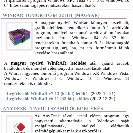
A qBittorrent program Windows XP / Vista / 7 / 8 és Windows 10
64 bites számítógépes rendszereken használható.
WINRAR TÖMÖRÍTŐ 64-32 BIT (MAGYAR)
A magyar nyelvű WinRar könnyen kezelhető,
grafikusfelülettel rendelkező tömörítő és archiváló
program, mellyel rar-típusú archív állományokat
hozhatunk létre. Windows 64 és 32 bites
rendszereken futtatható tömörítő és kicsomagoló
program zip, arj, lha, tar stb. formátumú fájlok
kezelése használható.
magyar nyelvű WinRAR letöltése
A
után ajánld tovább
barátodnak és mond el véleményed a hozzászólások alatt.
A Winrar ingyenes tömörítő program Windows XP, Windows Vista,
Windows 7, Windows 8 és Windows 10 és Windows 11
rendszereken is működik.
-
Legfrissebb WinRaR v7.13 (64 bit) letöltés
(2025-12-21)
-
Legfrissebb WinRaR v6.11 (32 bit) letöltés
(2022-12-29)
ANYDESK - TÁVOLI SZÁMÍTÓGÉP ELÉRÉS
​Az AnyDesk távoli asztal elérés program egy
nagyszerű alternatívája a Windows saját
szolgáltatásának, mellyel elérhetjük
számítógépünket másik eszközről is.