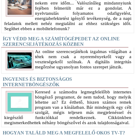
nekem erre időm... Valószínűleg mindannyiunk
fejében felmerült már ez a gondolat. A
nyelvtanulás folyamatos odafigyelést,
energiabefektetést igénylő tevékenység, de a napi
feladatok mellett nehéz megtalálni az ehhez szükséges időt.
Segíthet ebben a mobiltelefonunk?
ÍGY VÉDD MEG A SZÁMÍTÓGÉPEDET AZ ONLINE
SZERENCSEJÁTÉKOZÁS KÖZBEN
Az online szerencsejátékok izgalmas világában a
tétek nem csak a nyereményekről vagy a
veszteségekről szólnak. A digitális integritás
megőrzése ugyanolyan fontos szerepet játszik.
INGYENES ÉS BIZTONSÁGOS
INTERNETBÖNGÉSZŐK
Keresed a számodra legmegfelelőbb internetes
böngésző programot, de nem tudod, hogy melyik
lehetne az? Ez érthető, hiszen számos remek
program van a kínálatban. Bár mindegyik egy célt
szolgál, mégis teljesen más megjelenéssel és
kiegészítő funkciókkal rendelkeznek. Cikkünkben
megismerkedhettek néhány böngészővel és azok tulajdonságaival.
HOGYAN TALÁLD MEG A MEGFELELŐ OKOS TV-T?