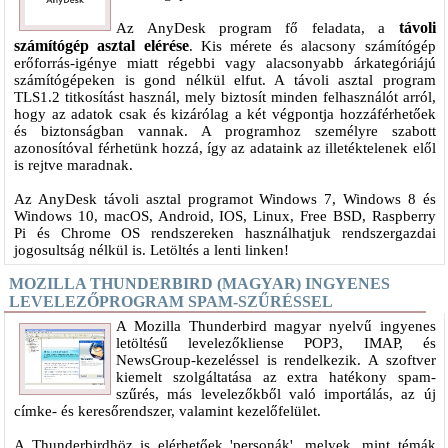
távoli
Az AnyDesk program fő feladata, a
számítógép asztal elérése
. Kis mérete és alacsony számítógép
erőforrás-igénye miatt régebbi vagy alacsonyabb árkategóriájú
számítógépeken is gond nélkül elfut. A távoli asztal program
TLS1.2 titkosítást használ, mely biztosít minden felhasználót arról,
hogy az adatok csak és kizárólag a két végpontja hozzáférhetőek
és biztonságban vannak. A programhoz személyre szabott
azonosítóval férhetünk hozzá, így az adataink az illetéktelenek elől
is rejtve maradnak.
Az AnyDesk távoli asztal programot Windows 7, Windows 8 és
Windows 10, macOS, Android, IOS, Linux, Free BSD, Raspberry
Pi és Chrome OS rendszereken használhatjuk rendszergazdai
jogosultság nélkül is. Letöltés a lenti linken!
MOZILLA THUNDERBIRD (MAGYAR) INGYENES
LEVELEZŐPROGRAM SPAM-SZŰRÉSSEL
A Mozilla Thunderbird magyar nyelvű ingyenes
letöltésű levelezőkliense POP3, IMAP, és
NewsGroup-kezeléssel is rendelkezik. A szoftver
kiemelt szolgáltatása az extra hatékony spam-
szűrés, más levelezőkből való importálás, az új
címke- és keresőrendszer, valamint kezelőfelület.
A Thunderbirdhöz is elérhetőek 'personák', melyek, mint témák