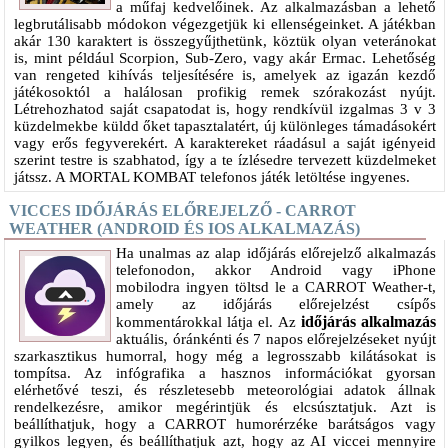
a műfaj kedvelőinek. Az alkalmazásban a lehető
legbrutálisabb módokon végezgetjük ki ellenségeinket. A játékban
akár 130 karaktert is összegyűjthetünk, köztük olyan veteránokat
is, mint például Scorpion, Sub-Zero, vagy akár Ermac. Lehetőség
van rengeted kihívás teljesítésére is, amelyek az igazán kezdő
játékosoktól a halálosan profikig remek szórakozást nyújt.
Létrehozhatod saját csapatodat is, hogy rendkívül izgalmas 3 v 3
küzdelmekbe küldd őket tapasztalatért, új különleges támadásokért
vagy erős fegyverekért. A karaktereket ráadásul a saját igényeid
szerint testre is szabhatod, így a te ízlésedre tervezett küzdelmeket
játssz. A MORTAL KOMBAT telefonos játék letöltése ingyenes.
VICCES IDŐJÁRÁS ELŐREJELZŐ - CARROT
WEATHER (ANDROID ÉS IOS ALKALMAZÁS)
Ha unalmas az alap időjárás előrejelző alkalmazás
telefonodon, akkor Android vagy iPhone
mobilodra ingyen töltsd le a CARROT Weather-t,
amely az időjárás előrejelzést csípős
időjárás alkalmazás
kommentárokkal látja el. Az
aktuális, óránkénti és 7 napos előrejelzéseket nyújt
szarkasztikus humorral, hogy még a legrosszabb kilátásokat is
tompítsa. Az infógrafika a hasznos információkat gyorsan
elérhetővé teszi, és részletesebb meteorológiai adatok állnak
rendelkezésre, amikor megérintjük és elcsúsztatjuk. Azt is
beállíthatjuk, hogy a CARROT humorérzéke barátságos vagy
gyilkos legyen, és beállíthatjuk azt, hogy az AI viccei mennyire