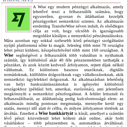
A Wise egy modern pénzügyi alkalmazás, amely
lehetővé teszi a felhasználók számára, hogy
egyszerűen, gyorsan és átláthatóan kezeljék
pénzügyeiket nemzetközi szinten. Az alkalmazás
eredetileg TransferWise néven indult, és elsődleges
célja az volt, hogy olcsóbb és igazságosabb
megoldást kínáljon a nemzetközi pénzátutalásokra.
Mára azonban egy sokkal szélesebb körű pénzügyi szolgáltatást
nyújtó platformmá nőtte ki magát. Jelenleg több mint 70 országba
lehet pénzt küldeni, készpénzfelvétel több mint 160 országban. A
Wise
segítségével a felhasználók több valutában is nyithatnak
számlát, így különböző akár 40 féle pénznemekben tarthatják a
pénzüket, és azok között kedvező árfolyamon, rejtett díjak nélkül
válthatnak. Ez különösen hasznos utazóknak, digitális
nomádoknak, külföldön dolgozóknak vagy vállalkozásoknak, akik
nemzetközi ügyfelekkel dolgoznak. Az alkalmazásban lehetőség
van helyi bankszámlaszámokat is igényelni különböző
országokhoz (például brit, amerikai, eurózónás), ami jelentősen
megkönnyíti a nemzetközi pénzforgalmat. A felület letisztult és
felhasználóbarát, az átláthatóság pedig kulcsfontosságú elem: az
alkalmazás mindig pontosan megmutatja, mennyibe kerül egy
utalás, mennyi idő alatt ér célba, és milyen árfolyamon történik az
Wise bankkártyát
átváltás. Emellett a
is kínál, amellyel a számlán
lévő pénzt közvetlenül lehet költeni akár online, akár bolti
vásárláskor – több pénznemben is, automatikus átváltással.