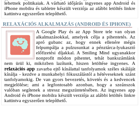
lehetnek politikaiak. A várható időjárás ingyenes app Android és
iPhone mobilra és tabletre készült verziója az alábbi letöltés linkre
kattintva egyszerűen telepíthető.
RELAXÁCIÓS ALKALMAZÁS (ANDROID ÉS IPHONE)
A Google Play és az App Store tele van olyan
alkalmazásokkal, amelyek célja a pihentetés. Az
apró gubanc az, hogy ennek ellenére mégis
felpumpálja a pulzusunkat a pénztárca-lyukasztó
előfizetési díjakkal. A Smiling Mind ugyanakkor
nonprofit módon pihentet, tehát bankszámlánk
nem ürül ki, miközben lazítunk, hiszen letöltése ingyenes. A
relaxációs app
zavarba ejtő kínálattal tanfolyamok széles skáláját
kínálja - kezdve a munkahelyi fókuszálástól a hétéveseknek szánt
tanfolyamokig. De van gyors bevezetés, követés és a kedvencek
megjelölése; ami a legfontosabb azonban, hogy a szeánszok
valóban segítenek a stressz megszüntetésében. Az ingyenes app
Android és iPhone mobilra készült verziója az alábbi letöltés linkre
kattintva egyszerűen telepíthető.