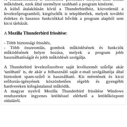
működnek, ezek által személyre szabható a program kinézete.
A külső átalakításán kívül a Thunderbirdhöz, közvetlenül a
levelezőprogramból, kiegészítők is telepíthetőek, melyek további
érdekes és hasznos funkciókkal bővítik a program alapból sem
kicsi tárházát.
Mozilla Thunderbird frissítése
A
:
- Több biztonsági frissítés,
- Több összeomlás, gombok működésének és funkciók
működésének helyre hozása, melyek a program jobb
használhatóságát és jobb működését szolgálja.
A Thunderbird levelezőszoftver saját levélszemét szűrője akár
'tanítható' is, de akár a felhasználó saját e-mail szolgáltatója által
biztosított spam-szűrő is használható. Kis méretének és kicsi
erőforrás-igényének köszönhetően régebb és gyengébb
hardvereken kifogástalanul működik.
A magyar nyelvű Mozilla Thunderbird frissítése Windows
rendszerekre ingyenes letöltéssel elérhető a letöltőközpont
oldaláról.