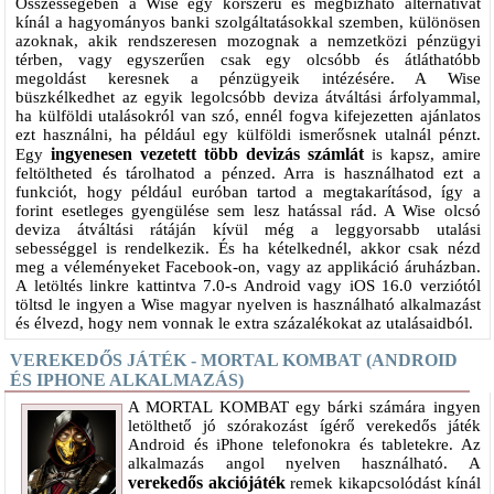
Összességében a Wise egy korszerű és megbízható alternatívát
kínál a hagyományos banki szolgáltatásokkal szemben, különösen
azoknak, akik rendszeresen mozognak a nemzetközi pénzügyi
térben, vagy egyszerűen csak egy olcsóbb és átláthatóbb
megoldást keresnek a pénzügyeik intézésére. A Wise
büszkélkedhet az egyik legolcsóbb deviza átváltási árfolyammal,
ha külföldi utalásokról van szó, ennél fogva kifejezetten ajánlatos
ezt használni, ha például egy külföldi ismerősnek utalnál pénzt.
ingyenesen vezetett több devizás számlát
Egy
is kapsz, amire
feltöltheted és tárolhatod a pénzed. Arra is használhatod ezt a
funkciót, hogy például euróban tartod a megtakarításod, így a
forint esetleges gyengülése sem lesz hatással rád. A Wise olcsó
deviza átváltási rátáján kívül még a leggyorsabb utalási
sebességgel is rendelkezik. És ha kételkednél, akkor csak nézd
meg a véleményeket Facebook-on, vagy az applikáció áruházban.
A letöltés linkre kattintva 7.0-s Android vagy iOS 16.0 verziótól
töltsd le ingyen a Wise magyar nyelven is használható alkalmazást
és élvezd, hogy nem vonnak le extra százalékokat az utalásaidból.
VEREKEDŐS JÁTÉK - MORTAL KOMBAT (ANDROID
ÉS IPHONE ALKALMAZÁS)
A MORTAL KOMBAT egy bárki számára ingyen
letölthető jó szórakozást ígérő verekedős játék
Android és iPhone telefonokra és tabletekre. Az
alkalmazás angol nyelven használható. A
verekedős akciójáték
remek kikapcsolódást kínál