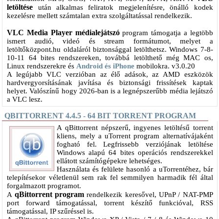
letöltése
után alkalmas feliratok megjelenítésre, önálló kodek
kezelésre mellett számtalan extra szolgáltatással rendelkezik.
VLC Media Player médialejátszó
program támogatja a legtöbb
ismert audió, videó és stream formátumot, melyet a
letöltőközpont.hu oldaláról biztonsággal letölthetsz. Windows 7-8-
10-11 64 bites rendszereken, továbbá letölthető még MAC os,
Linux rendszerekre és
Android és iPhone
mobilokra. v3.0.20
A legújabb VLC verzióban az élő adások, az AMD eszközök
hardvergyorsításának javítása és biztonsági frissítések kaptak
helyet. Valószínű hogy 2026-ban is a legnépszerűbb média lejátszó
a VLC lesz.
QBITTORRENT 4.4.5 - 64 BIT TORRENT PROGRAM
A qBittorrent népszerű, ingyenes letöltésű torrent
kliens, mely a uTorrent program alternatívájaként
fogható fel. Legfrissebb verziójának letöltése
Windows alapú 64 bites operációs rendszerekkel
ellátott számítógépekre lehetséges.
Használata és felülete hasonló a uTorrentéhez, bár
telepítésekor véletlenül sem rak fel semmilyen harmadik fél által
forgalmazott programot.
qBittorrent program
A
rendelkezik keresővel, UPnP / NAT-PMP
port forward támogatással, torrent készítő funkcióval, RSS
támogatással, IP szűréssel is.