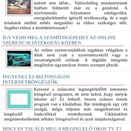
nekem erre időm... Valószínűleg mindannyiunk
fejében felmerült már ez a gondolat. A
nyelvtanulás folyamatos odafigyelést,
energiabefektetést igénylő tevékenység, de a napi
feladatok mellett nehéz megtalálni az ehhez szükséges időt.
Segíthet ebben a mobiltelefonunk?
ÍGY VÉDD MEG A SZÁMÍTÓGÉPEDET AZ ONLINE
SZERENCSEJÁTÉKOZÁS KÖZBEN
Az online szerencsejátékok izgalmas világában a
tétek nem csak a nyereményekről vagy a
veszteségekről szólnak. A digitális integritás
megőrzése ugyanolyan fontos szerepet játszik.
INGYENES ÉS BIZTONSÁGOS
INTERNETBÖNGÉSZŐK
Keresed a számodra legmegfelelőbb internetes
böngésző programot, de nem tudod, hogy melyik
lehetne az? Ez érthető, hiszen számos remek
program van a kínálatban. Bár mindegyik egy célt
szolgál, mégis teljesen más megjelenéssel és
kiegészítő funkciókkal rendelkeznek. Cikkünkben
megismerkedhettek néhány böngészővel és azok tulajdonságaival.
HOGYAN TALÁLD MEG A MEGFELELŐ OKOS TV-T?