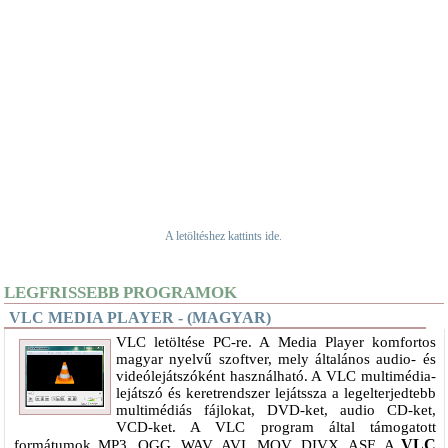
A letöltéshez kattints ide.
LEGFRISSEBB PROGRAMOK
VLC MEDIA PLAYER - (MAGYAR)
VLC letöltése PC-re. A Media Player komfortos
magyar nyelvű szoftver, mely általános audio- és
videólejátszóként használható. A VLC multimédia-
lejátszó és keretrendszer lejátssza a legelterjedtebb
multimédiás fájlokat, DVD-ket, audio CD-ket,
VCD-ket. A VLC program által támogatott
VLC
formátumok MP3, OGG, WAV, AVI, MOV, DIVX, ASF. A