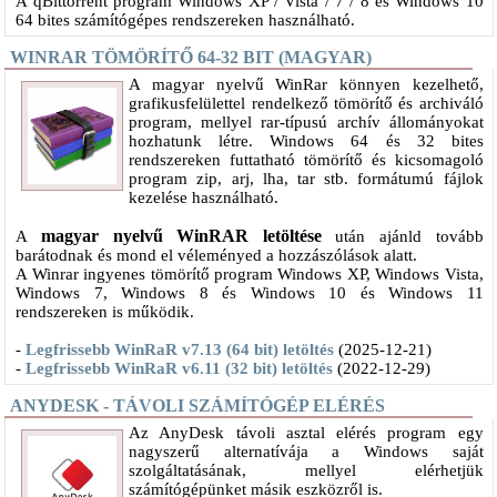
A qBittorrent program Windows XP / Vista / 7 / 8 és Windows 10
64 bites számítógépes rendszereken használható.
WINRAR TÖMÖRÍTŐ 64-32 BIT (MAGYAR)
A magyar nyelvű WinRar könnyen kezelhető,
grafikusfelülettel rendelkező tömörítő és archiváló
program, mellyel rar-típusú archív állományokat
hozhatunk létre. Windows 64 és 32 bites
rendszereken futtatható tömörítő és kicsomagoló
program zip, arj, lha, tar stb. formátumú fájlok
kezelése használható.
magyar nyelvű WinRAR letöltése
A
után ajánld tovább
barátodnak és mond el véleményed a hozzászólások alatt.
A Winrar ingyenes tömörítő program Windows XP, Windows Vista,
Windows 7, Windows 8 és Windows 10 és Windows 11
rendszereken is működik.
-
Legfrissebb WinRaR v7.13 (64 bit) letöltés
(2025-12-21)
-
Legfrissebb WinRaR v6.11 (32 bit) letöltés
(2022-12-29)
ANYDESK - TÁVOLI SZÁMÍTÓGÉP ELÉRÉS
​Az AnyDesk távoli asztal elérés program egy
nagyszerű alternatívája a Windows saját
szolgáltatásának, mellyel elérhetjük
számítógépünket másik eszközről is.