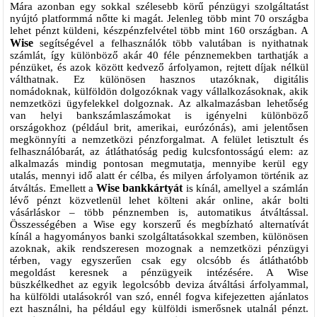
Mára azonban egy sokkal szélesebb körű pénzügyi szolgáltatást
nyújtó platformmá nőtte ki magát. Jelenleg több mint 70 országba
lehet pénzt küldeni, készpénzfelvétel több mint 160 országban. A
Wise
segítségével a felhasználók több valutában is nyithatnak
számlát, így különböző akár 40 féle pénznemekben tarthatják a
pénzüket, és azok között kedvező árfolyamon, rejtett díjak nélkül
válthatnak. Ez különösen hasznos utazóknak, digitális
nomádoknak, külföldön dolgozóknak vagy vállalkozásoknak, akik
nemzetközi ügyfelekkel dolgoznak. Az alkalmazásban lehetőség
van helyi bankszámlaszámokat is igényelni különböző
országokhoz (például brit, amerikai, eurózónás), ami jelentősen
megkönnyíti a nemzetközi pénzforgalmat. A felület letisztult és
felhasználóbarát, az átláthatóság pedig kulcsfontosságú elem: az
alkalmazás mindig pontosan megmutatja, mennyibe kerül egy
utalás, mennyi idő alatt ér célba, és milyen árfolyamon történik az
Wise bankkártyát
átváltás. Emellett a
is kínál, amellyel a számlán
lévő pénzt közvetlenül lehet költeni akár online, akár bolti
vásárláskor – több pénznemben is, automatikus átváltással.
Összességében a Wise egy korszerű és megbízható alternatívát
kínál a hagyományos banki szolgáltatásokkal szemben, különösen
azoknak, akik rendszeresen mozognak a nemzetközi pénzügyi
térben, vagy egyszerűen csak egy olcsóbb és átláthatóbb
megoldást keresnek a pénzügyeik intézésére. A Wise
büszkélkedhet az egyik legolcsóbb deviza átváltási árfolyammal,
ha külföldi utalásokról van szó, ennél fogva kifejezetten ajánlatos
ezt használni, ha például egy külföldi ismerősnek utalnál pénzt.