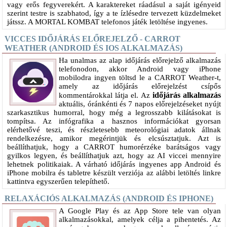
vagy erős fegyverekért. A karaktereket ráadásul a saját igényeid
szerint testre is szabhatod, így a te ízlésedre tervezett küzdelmeket
játssz. A MORTAL KOMBAT telefonos játék letöltése ingyenes.
VICCES IDŐJÁRÁS ELŐREJELZŐ - CARROT
WEATHER (ANDROID ÉS IOS ALKALMAZÁS)
Ha unalmas az alap időjárás előrejelző alkalmazás
telefonodon, akkor Android vagy iPhone
mobilodra ingyen töltsd le a CARROT Weather-t,
amely az időjárás előrejelzést csípős
időjárás alkalmazás
kommentárokkal látja el. Az
aktuális, óránkénti és 7 napos előrejelzéseket nyújt
szarkasztikus humorral, hogy még a legrosszabb kilátásokat is
tompítsa. Az infógrafika a hasznos információkat gyorsan
elérhetővé teszi, és részletesebb meteorológiai adatok állnak
rendelkezésre, amikor megérintjük és elcsúsztatjuk. Azt is
beállíthatjuk, hogy a CARROT humorérzéke barátságos vagy
gyilkos legyen, és beállíthatjuk azt, hogy az AI viccei mennyire
lehetnek politikaiak. A várható időjárás ingyenes app Android és
iPhone mobilra és tabletre készült verziója az alábbi letöltés linkre
kattintva egyszerűen telepíthető.
RELAXÁCIÓS ALKALMAZÁS (ANDROID ÉS IPHONE)
A Google Play és az App Store tele van olyan
alkalmazásokkal, amelyek célja a pihentetés. Az