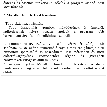
érdekes és hasznos funkciókkal bővítik a program alapból sem
kicsi tárházát.
Mozilla Thunderbird frissítése
A
:
- Több biztonsági frissítés,
- Több összeomlás, gombok működésének és funkciók
működésének helyre hozása, melyek a program jobb
használhatóságát és jobb működését szolgálja.
A Thunderbird levelezőszoftver saját levélszemét szűrője akár
'tanítható' is, de akár a felhasználó saját e-mail szolgáltatója által
biztosított spam-szűrő is használható. Kis méretének és kicsi
erőforrás-igényének köszönhetően régebb és gyengébb
hardvereken kifogástalanul működik.
A magyar nyelvű Mozilla Thunderbird frissítése Windows
rendszerekre ingyenes letöltéssel elérhető a letöltőközpont
oldaláról.