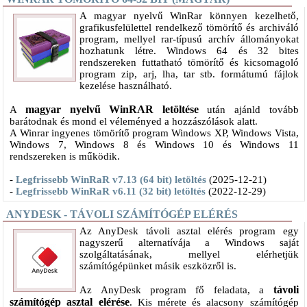
A magyar nyelvű WinRar könnyen kezelhető,
grafikusfelülettel rendelkező tömörítő és archiváló
program, mellyel rar-típusú archív állományokat
hozhatunk létre. Windows 64 és 32 bites
rendszereken futtatható tömörítő és kicsomagoló
program zip, arj, lha, tar stb. formátumú fájlok
kezelése használható.
magyar nyelvű WinRAR letöltése
A
után ajánld tovább
barátodnak és mond el véleményed a hozzászólások alatt.
A Winrar ingyenes tömörítő program Windows XP, Windows Vista,
Windows 7, Windows 8 és Windows 10 és Windows 11
rendszereken is működik.
-
Legfrissebb WinRaR v7.13 (64 bit) letöltés
(2025-12-21)
-
Legfrissebb WinRaR v6.11 (32 bit) letöltés
(2022-12-29)
ANYDESK - TÁVOLI SZÁMÍTÓGÉP ELÉRÉS
​Az AnyDesk távoli asztal elérés program egy
nagyszerű alternatívája a Windows saját
szolgáltatásának, mellyel elérhetjük
számítógépünket másik eszközről is.
távoli
Az AnyDesk program fő feladata, a
számítógép asztal elérése
. Kis mérete és alacsony számítógép