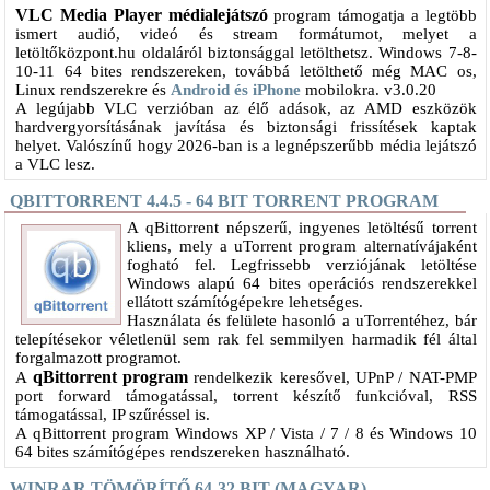
VLC Media Player médialejátszó
program támogatja a legtöbb
ismert audió, videó és stream formátumot, melyet a
letöltőközpont.hu oldaláról biztonsággal letölthetsz. Windows 7-8-
10-11 64 bites rendszereken, továbbá letölthető még MAC os,
Linux rendszerekre és
Android és iPhone
mobilokra. v3.0.20
A legújabb VLC verzióban az élő adások, az AMD eszközök
hardvergyorsításának javítása és biztonsági frissítések kaptak
helyet. Valószínű hogy 2026-ban is a legnépszerűbb média lejátszó
a VLC lesz.
QBITTORRENT 4.4.5 - 64 BIT TORRENT PROGRAM
A qBittorrent népszerű, ingyenes letöltésű torrent
kliens, mely a uTorrent program alternatívájaként
fogható fel. Legfrissebb verziójának letöltése
Windows alapú 64 bites operációs rendszerekkel
ellátott számítógépekre lehetséges.
Használata és felülete hasonló a uTorrentéhez, bár
telepítésekor véletlenül sem rak fel semmilyen harmadik fél által
forgalmazott programot.
qBittorrent program
A
rendelkezik keresővel, UPnP / NAT-PMP
port forward támogatással, torrent készítő funkcióval, RSS
támogatással, IP szűréssel is.
A qBittorrent program Windows XP / Vista / 7 / 8 és Windows 10
64 bites számítógépes rendszereken használható.
WINRAR TÖMÖRÍTŐ 64-32 BIT (MAGYAR)