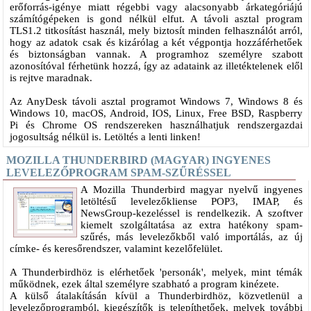
erőforrás-igénye miatt régebbi vagy alacsonyabb árkategóriájú
számítógépeken is gond nélkül elfut. A távoli asztal program
TLS1.2 titkosítást használ, mely biztosít minden felhasználót arról,
hogy az adatok csak és kizárólag a két végpontja hozzáférhetőek
és biztonságban vannak. A programhoz személyre szabott
azonosítóval férhetünk hozzá, így az adataink az illetéktelenek elől
is rejtve maradnak.
Az AnyDesk távoli asztal programot Windows 7, Windows 8 és
Windows 10, macOS, Android, IOS, Linux, Free BSD, Raspberry
Pi és Chrome OS rendszereken használhatjuk rendszergazdai
jogosultság nélkül is. Letöltés a lenti linken!
MOZILLA THUNDERBIRD (MAGYAR) INGYENES
LEVELEZŐPROGRAM SPAM-SZŰRÉSSEL
A Mozilla Thunderbird magyar nyelvű ingyenes
letöltésű levelezőkliense POP3, IMAP, és
NewsGroup-kezeléssel is rendelkezik. A szoftver
kiemelt szolgáltatása az extra hatékony spam-
szűrés, más levelezőkből való importálás, az új
címke- és keresőrendszer, valamint kezelőfelület.
A Thunderbirdhöz is elérhetőek 'personák', melyek, mint témák
működnek, ezek által személyre szabható a program kinézete.
A külső átalakításán kívül a Thunderbirdhöz, közvetlenül a
levelezőprogramból, kiegészítők is telepíthetőek, melyek további