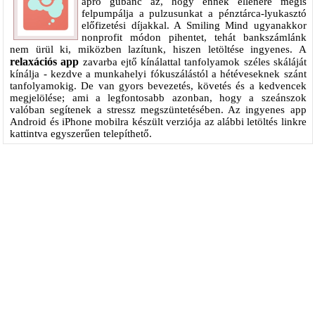
apró gubanc az, hogy ennek ellenére mégis
felpumpálja a pulzusunkat a pénztárca-lyukasztó
előfizetési díjakkal. A Smiling Mind ugyanakkor
nonprofit módon pihentet, tehát bankszámlánk
nem ürül ki, miközben lazítunk, hiszen letöltése ingyenes. A
relaxációs app
zavarba ejtő kínálattal tanfolyamok széles skáláját
kínálja - kezdve a munkahelyi fókuszálástól a hétéveseknek szánt
tanfolyamokig. De van gyors bevezetés, követés és a kedvencek
megjelölése; ami a legfontosabb azonban, hogy a szeánszok
valóban segítenek a stressz megszüntetésében. Az ingyenes app
Android és iPhone mobilra készült verziója az alábbi letöltés linkre
kattintva egyszerűen telepíthető.