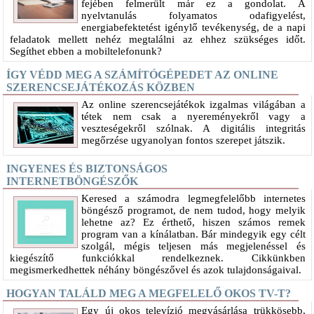
fejében felmerült már ez a gondolat. A
nyelvtanulás folyamatos odafigyelést,
energiabefektetést igénylő tevékenység, de a napi
feladatok mellett nehéz megtalálni az ehhez szükséges időt.
Segíthet ebben a mobiltelefonunk?
ÍGY VÉDD MEG A SZÁMÍTÓGÉPEDET AZ ONLINE
SZERENCSEJÁTÉKOZÁS KÖZBEN
Az online szerencsejátékok izgalmas világában a
tétek nem csak a nyereményekről vagy a
veszteségekről szólnak. A digitális integritás
megőrzése ugyanolyan fontos szerepet játszik.
INGYENES ÉS BIZTONSÁGOS
INTERNETBÖNGÉSZŐK
Keresed a számodra legmegfelelőbb internetes
böngésző programot, de nem tudod, hogy melyik
lehetne az? Ez érthető, hiszen számos remek
program van a kínálatban. Bár mindegyik egy célt
szolgál, mégis teljesen más megjelenéssel és
kiegészítő funkciókkal rendelkeznek. Cikkünkben
megismerkedhettek néhány böngészővel és azok tulajdonságaival.
HOGYAN TALÁLD MEG A MEGFELELŐ OKOS TV-T?
Egy új okos televízió megvásárlása trükkösebb,