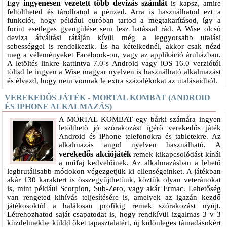
ingyenesen vezetett több devizás számlát
Egy
is kapsz, amire
feltöltheted és tárolhatod a pénzed. Arra is használhatod ezt a
funkciót, hogy például euróban tartod a megtakarításod, így a
forint esetleges gyengülése sem lesz hatással rád. A Wise olcsó
deviza átváltási rátáján kívül még a leggyorsabb utalási
sebességgel is rendelkezik. És ha kételkednél, akkor csak nézd
meg a véleményeket Facebook-on, vagy az applikáció áruházban.
A letöltés linkre kattintva 7.0-s Android vagy iOS 16.0 verziótól
töltsd le ingyen a Wise magyar nyelven is használható alkalmazást
és élvezd, hogy nem vonnak le extra százalékokat az utalásaidból.
VEREKEDŐS JÁTÉK - MORTAL KOMBAT (ANDROID
ÉS IPHONE ALKALMAZÁS)
A MORTAL KOMBAT egy bárki számára ingyen
letölthető jó szórakozást ígérő verekedős játék
Android és iPhone telefonokra és tabletekre. Az
alkalmazás angol nyelven használható. A
verekedős akciójáték
remek kikapcsolódást kínál
a műfaj kedvelőinek. Az alkalmazásban a lehető
legbrutálisabb módokon végezgetjük ki ellenségeinket. A játékban
akár 130 karaktert is összegyűjthetünk, köztük olyan veteránokat
is, mint például Scorpion, Sub-Zero, vagy akár Ermac. Lehetőség
van rengeted kihívás teljesítésére is, amelyek az igazán kezdő
játékosoktól a halálosan profikig remek szórakozást nyújt.
Létrehozhatod saját csapatodat is, hogy rendkívül izgalmas 3 v 3
küzdelmekbe küldd őket tapasztalatért, új különleges támadásokért