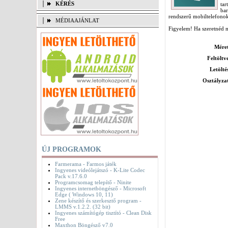
KÉRÉS
ta
bar
rendszerű mobiltelefonokr
MÉDIAAJÁNLAT
Figyelem! Ha szeretnéd me
Mére
Feltöltv
Letölté
Osztályza
ÚJ PROGRAMOK
Farmerama - Farmos játék
Ingyenes videólejátszó - K-Lite Codec
Pack v.17.6.0
Programcsomag telepítő - Ninite
Ingyenes internetböngésző - Microsoft
Edge ( Windows 10, 11)
Zene készítő és szerkesztő program -
LMMS v.1.2.2. (32 bit)
Ingyenes számítógép tisztító - Clean Disk
Free
Maxthon Böngésző v7.0