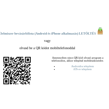
lelmiszer bevásárlólista (Android és iPhone alkalmazás) LETÖLTÉS
vagy
olvasd be a QR kódot mobiltelefonoddal
Amennyiben nincs QR-kód olvasó program a
telefonodon, akkor telepítsd mobileszközödre.
Androidra telepítem
iOS-re telepítem