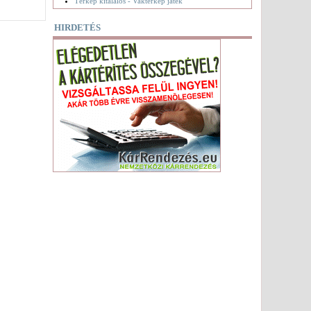
Térkép kitalálós - Vaktérkép játék
HIRDETÉS