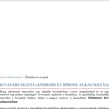
mobil alkalmazások
> Életstílus és receptek
BEVÁSÁRLÓLISTA (ANDROID ÉS IPHONE ALKALMAZÁS)
Bring alkalmazás alapvetően egy digitális bevásárlólista, vonzó megjelenéssel és az eg
esésével kapcsolatos segítséggel. A receptek segítenek a kutatásban, és egyidejűleg hozzáadjá
élelmiszer bev
szetevőket a bevásárló listához ebben a magyar nyelven is használható
kalmazásban
.
agyar nyelvű menüvel is használható bevásárlólista alkalmazásban a szupermarketek különleges 