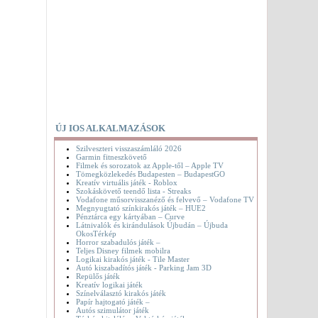
ÚJ IOS ALKALMAZÁSOK
Szilveszteri visszaszámláló 2026
Garmin fitneszkövető
Filmek és sorozatok az Apple-től – Apple TV
Tömegközlekedés Budapesten – BudapestGO
Kreatív virtuális játék - Roblox
Szokáskövető teendő lista - Streaks
Vodafone műsorvisszanéző és felvevő – Vodafone TV
Megnyugtató színkirakós játék – HUE2
Pénztárca egy kártyában – Curve
Látnivalók és kirándulások Újbudán – Újbuda
OkosTérkép
Horror szabadulós játék –
Teljes Disney filmek mobilra
Logikai kirakós játék - Tile Master
Autó kiszabadítós játék - Parking Jam 3D
Repülős játék
Kreatív logikai játék
Színelválasztó kirakós játék
Papír hajtogató játék –
Autós szimulátor játék