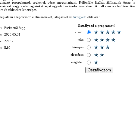
rtalmazó prospektusok segítenek pénzt megtakarítani. Különféle listákat állíthatunk össze, 
átainkat vagy családtagjainkat saját egyedi bevásárló listánkhoz. Az alkalmazás letöltése A
a és tabletekre lehetséges.
gtalálni a legolcsóbb élelmiszereket, látogass el az
Árfigyelő
oldalára!
Osztályozd a programot!
t:
Eszköztől függ.
kiváló
e:
2025.05.31
jeles
s:
2208x
közepes
t:
5.00
elégséges
elégtelen