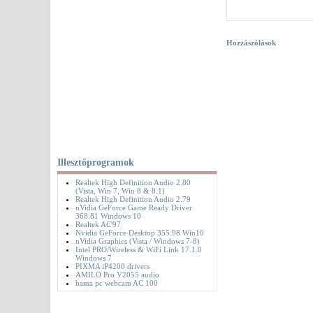
Hozzászólások
Illesztőprogramok
Realtek High Definition Audio 2.80
(Vista, Win 7, Win 8 & 8.1)
Realtek High Definition Audio 2.79
nVidia GeForce Game Ready Driver
368.81 Windows 10
Realtek AC'97
Nvidia GeForce Desktop 355.98 Win10
nVidia Graphics (Vista / Windows 7-8)
Intel PRO/Wireless & WiFi Link 17.1.0
Windows 7
PIXMA iP4200 drivers
AMILO Pro V2055 audio
hama pc webcam AC 100