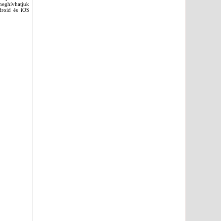
meghívhatjuk
ndroid és iOS