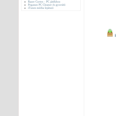
Razer Cortex - PC játékhoz
Pegasun PC Cleaner és gyorsító
iTunes média lejátszó
É