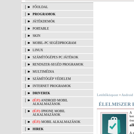
FŐOLDAL
PROGRAMOK
JÁTÉKDEMÓK
PORTABLE
SKIN
MOBIL-PC SEGÉDPROGRAM
LINUX
SZÁMÍTÓGÉPES PC JÁTÉKOK
RENDSZER-SEGÉD PROGRAMOK
MULTIMÉDIA
SZÁMÍTÓGÉP VÉDELEM
INTERNET PROGRAMOK
DRIVEREK
Letöltőközpont
>
Android 
(ÚJ!)
ANDROID MOBIL
ÉLELMISZER 
ALKALMAZÁSOK
(ÚJ!)
IPHONE MOBIL
A 
ALKALMAZÁSOK
ker
ös
(ÚJ!)
MOBIL ALKALMAZÁSOK
al
HIREK
A m