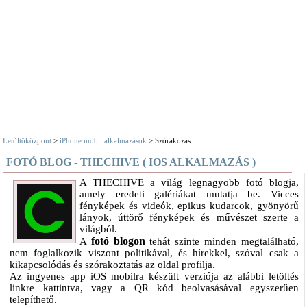
Letöltőközpont
>
iPhone mobil alkalmazások
> Szórakozás
FOTÓ BLOG - THECHIVE ( IOS ALKALMAZÁS )
A THECHIVE a világ legnagyobb fotó blogja,
amely eredeti galériákat mutatja be. Vicces
fényképek és videók, epikus kudarcok, gyönyörű
lányok, úttörő fényképek és művészet szerte a
világból.
fotó blogon
A
tehát szinte minden megtalálható,
nem foglalkozik viszont politikával, és hírekkel, szóval csak a
kikapcsolódás és szórakoztatás az oldal profilja.
Az ingyenes app iOS mobilra készült verziója az alábbi letöltés
linkre kattintva, vagy a QR kód beolvasásával egyszerűen
telepíthető.