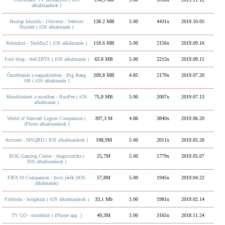
alkalmazások )
Honlap készítés - Universe - Website
138.2 MB
5.00
4431x
2019.10.05
Builder ( iOS alkalmazás )
Relaxáció - TaoMix2 ( iOS alkalmazás )
118.6 MB
5.00
2156x
2019.09.16
Fotó blog - theCHIVE ( iOS alkalmazás )
63.8 MB
5.00
2215x
2019.09.11
Ősrobbanás a nappalinkban - Big Bang
209,8 MB
4.85
2179x
2019.07.20
AR ( iOS alkalmazás )
Mosdószünet a moziban - RunPee ( iOS
75,8 MB
5.00
2007x
2019.07.13
alkalmazás )
World of Warcraft Legion Companion (
397,3 M
4.86
3840x
2019.06.20
iPhone alkalmazások )
Arccsere - MSQRD ( IOS alkalmazások )
198,9M
5.00
2011x
2019.05.26
ROG Gaming Center - diagnosztika (
25,7M
5.00
1779x
2019.05.07
IOS alkalmazások )
FIFA 19 Companion - focis játék (IOS
57,8M
5.00
1945x
2019.04.22
alkalmazás)
Fishinda - horgászat ( iOS alkalmazások )
33,1 Mb
5.00
1981x
2019.02.14
TV GO - moziklub ( iPhone app. )
49,3M
5.00
3165x
2018.11.24