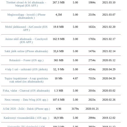
Történet olvasó és író alkalmazás –
267.3 MB
5.00
1984x
2021.03.10
Wattpad (IOS APP.)
Meglocsollapp - locsoló ( iPhone
4,5M
5.00
2519x
2021.03.07
alkalmazások )
Mobil játékkonzol - AirConsole (IOS
19.8 MB
5.00
1632x
2021.02.20
APP.)
Anime néző alkalmazás – Cunchyroll
162.9 MB
3.00
1703x
2021.02.17
(IOS APP.)
Sakk játék online (iPhone alkalmazás)
33,6 MB
5.00
1476x
2021.02.14
Relaxáció – Forest (iOS app.)
365 MB
5.00
2754x
2020.05.12
4 kép 1 szó - szókirakó (iOS játékok)
52, 9 Mb
5.00
4354x
2020.04.29
Topjoy kupaküzenet - A nap gondolata
18 Mb
4.87
7553x
2020.04.20
csak neked (ios alkalmazások)
Firka, vázlat - Charcoal (iOS alkalmazás)
1.3 MB
5.00
2016x
2020.03.02
Neon verseny – Data Wing (iOS app.)
107.6 MB
5.00
2023x
2020.02.26
A Dal 2020 - Zsűri - Dalok (iPhone app.)
4.96
3179x
2020.01.21
Karácsonyi visszaszámlálás ( iOS app. )
18,9 Mb
5.00
2994x
2019.12.02
Univerzális TV távirányító ( iOS
194,3 Mb
5.00
3950x
2019.11.12