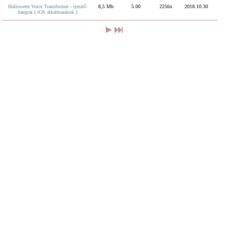
Halloween Voice Transformer - ijesztő
8,5 Mb
5.00
2256x
2018.10.30
hangok ( iOS alkalmazások )