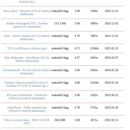
Android app.)
Mozi műsor - Mozizom (iOS és Android
eszköztől függ
5.00
2280x
2025.12.14
alkalmazás)
Adventi Mesenaptár 2025 - Adventi
113.3 Mb
5.00
3005x
2025.12.02
naptár (iOS alkalmazás)
Wish - Akciós vásárlás (iOS és Android
eszköztől függ
4.79
7867x
2025.12.01
alkalmazás)
TV2 live (iPhone és Android app)
eszköztől függ
4.71
12560x
2025.02.22
Rajz alkalmazás - Sketchbook (iOS és
eszköztől függ
4.57
6443x
2024.03.07
Android alkalmazás)
Fotószerkesztő - PicsArt (iOS és Android
eszköztől függ
5.00
6265x
2024.02.28
alkalmazás)
Vodafone műsorvisszanéző és felvevő –
eszköztől függ
4.88
12564x
2024.02.10
Vodafone TV (iOS és Android app.)
Élő sport eredmények - Flashscore
eszköztől függ
5.00
2432x
2023.06.22
(iPhone és Android alkalmazás)
JokesPhone - Tréfás telefonhíváso
eszköztől függ
4.79
3755x
2023.01.30
(iPhone és Android alkalmazás)
Film és sorozat nézés – HBO GO (IOS
39,8 MB
5.00
4571x
2022.02.15
APP.)