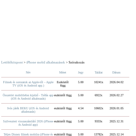
Letöltőközpont
>
iPhone mobil alkalmazások
> Szórakozás
Név
Méret
Jegy
Találat
Dátum
Filmek és sorozatok az Apple-től – Apple
Eszköztől
5.00
10241x
2026.04.02
TV (iOS és Android app.)
függ
Összetört mobiltlefon kijelző - Tréfás app
eszköztől függ
5.00
6922x
2026.02.27
(iOS és Android alkalmazás)
Ivós játék BEKU (iOS és Android
eszköztől függ
4.54
10602x
2026.01.05
alkalmazás)
Szilveszteri visszaszámláló 2026 (iPhone
eszköztől függ
5.00
9333x
2025.12.31
és Android app)
Teljes Disney filmek mobilra (iPhone és
eszköztől függ
5.00
13782x
2025.12.14