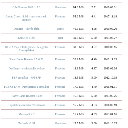
C64 Forever 2010.1.5.0
Shareware
84.3 MB
2.51
2010.08.31
Lucas Chess 11.02 - ingyenes sakk
Freeware
55.2 MB
4.41
2017.11.19
program
Doggies - kutyás játék
Demo
40.3 MB
4.68
2010.06.20
GameEx 13.02
Trial
39.6 MB
5.00
2013.02.27
80 in 1 Best Flash games - A legjobb
Freeware
30.3 MB
4.57
2008.08.15
Flash-játékok
Razer Game Booster 3.5.6.22
Freeware
20.2 MB
4.40
2012.11.25
Duolingo - nyelvtanulás otthon
Freeware
18.6 MB
4.87
2023.02.08
PSP emulátor - PPSSPP
Freeware
18.5 MB
5.00
2022.10.03
PCSX2 1.4.0 - PlayStation 2 emulátor
Freeware
17.0 MB
4.70
2016.01.11
Razer Game Booster 3.6.0
Freeware
16.9 MB
5.00
2013.05.26
Playstation emulátor Windowsra
Freeware
15.7 MB
4.63
2016.09.19
Multicraft 2.2
Freeware
15.4 MB
4.09
2013.04.16
Toribash v3.91
Shareware
13.5 MB
5.00
2011.10.23