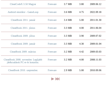
CheatCodeX 3.50 Magyar
Freeware
3.7 MB
3.80
2009.06.12
Android emulátor - GameLoop
Freeware
3.6 MB
4.75
2022.09.18
CheatBook 2011. január
Freeware
3.4 MB
5.00
2011.01.30
CheatBook 2011. június
Freeware
3.3 MB
4.00
2011.06.04
CheatBook 2009. július
Freeware
3.3 MB
3.90
2009.07.02
CheatBook 2009. január
Freeware
3.3 MB
4.30
2009.01.04
CheatBook 2009. március
Freeware
3.2 MB
4.42
2009.03.03
CheatBook 2008. november. Legújabb
Freeware
3.2 MB
4.00
2008.11.03
játékcsalások PC-re és konzolra.
CheatBook 2010. szeptember.
Freeware
2.9 MB
5.00
2010.09.06