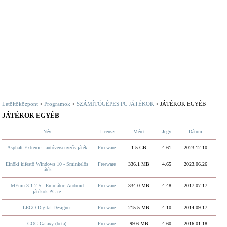
Letöltőközpont
>
Programok
>
SZÁMÍTÓGÉPES PC JÁTÉKOK
> JÁTÉKOK EGYÉB
JÁTÉKOK EGYÉB
Név
Licensz
Méret
Jegy
Dátum
Asphalt Extreme - autóversenyzős játék
Freeware
1.5 GB
4.61
2023.12.10
Elnöki kifestő Windows 10 - Sminkelős
Freeware
336.1 MB
4.65
2023.06.26
játék
MEmu 3.1.2.5 - Emulátor, Android
Freeware
334.0 MB
4.48
2017.07.17
játékok PC-re
LEGO Digital Designer
Freeware
215.5 MB
4.10
2014.09.17
GOG Galaxy (beta)
Freeware
99.6 MB
4.60
2016.01.18