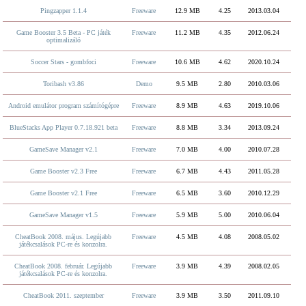
Pingzapper 1.1.4
Freeware
12.9 MB
4.25
2013.03.04
Game Booster 3.5 Beta - PC játék
Freeware
11.2 MB
4.35
2012.06.24
optimalizáló
Soccer Stars - gombfoci
Freeware
10.6 MB
4.62
2020.10.24
Toribash v3.86
Demo
9.5 MB
2.80
2010.03.06
Android emulátor program számítógépre
Freeware
8.9 MB
4.63
2019.10.06
BlueStacks App Player 0.7.18.921 beta
Freeware
8.8 MB
3.34
2013.09.24
GameSave Manager v2.1
Freeware
7.0 MB
4.00
2010.07.28
Game Booster v2.3 Free
Freeware
6.7 MB
4.43
2011.05.28
Game Booster v2.1 Free
Freeware
6.5 MB
3.60
2010.12.29
GameSave Manager v1.5
Freeware
5.9 MB
5.00
2010.06.04
CheatBook 2008. május. Legújabb
Freeware
4.5 MB
4.08
2008.05.02
játékcsalások PC-re és konzolra.
CheatBook 2008. február. Legújabb
Freeware
3.9 MB
4.39
2008.02.05
játékcsalások PC-re és konzolra.
CheatBook 2011. szeptember
Freeware
3.9 MB
3.50
2011.09.10