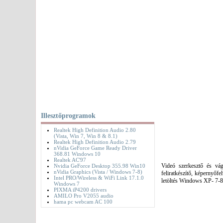
Illesztőprogramok
Realtek High Definition Audio 2.80
(Vista, Win 7, Win 8 & 8.1)
Realtek High Definition Audio 2.79
nVidia GeForce Game Ready Driver
368.81 Windows 10
Realtek AC'97
Videó szerkesztő és vág
Nvidia GeForce Desktop 355.98 Win10
nVidia Graphics (Vista / Windows 7-8)
feliratkészítő, képernyő
Intel PRO/Wireless & WiFi Link 17.1.0
letöltés Windows XP- 7-8
Windows 7
PIXMA iP4200 drivers
AMILO Pro V2055 audio
hama pc webcam AC 100