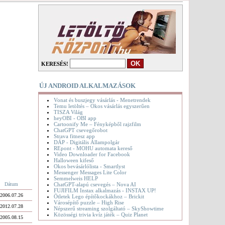
KERESÉS!
ÚJ ANDROID ALKALMAZÁSOK
Vonat és buszjegy vásárlás - Menetrendek
Temu letöltés – Okos vásárlás egyszerűen
TISZA Világ
heyOBI - OBI app
Cartoonify Me – Fényképből rajzfilm
ChatGPT csevegőrobot
Strava fitnesz app
DÁP - Digitális Állampolgár
REpont - MOHU automata kereső
Video Downloader for Facebook
Halloween kifeső
Okos bevásárlólista - Smartlyst
Messenger Messages Lite Color
Semmelweis HELP
ChatGPT-alapú csevegés – Nova AI
Dátum
FUJIFILM Instax alkalmazás - INSTAX UP!
2006.07.26
Ötletek Lego építőkockákhoz – Brickit
Városépítő puzzle – High Rise
2012.07.28
Népszerű streaming szolgáltató – SkyShowtime
Közösségi trivia kvíz játék – Quiz Planet
2005.08.15