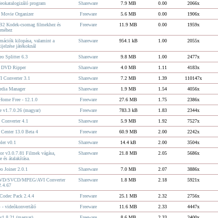
eokatalogizáló program
Shareware
7.9 MB
0.00
2066x
 Movie Organizer
Freeware
5.6 MB
0.00
1906x
6B2 Kodek-csomag filmekhez és
Freeware
11.9 MB
0.00
1959x
enéhez
mációk kilopása, valamint a
Shareware
954.1 kB
1.00
2055x
ijelzése játékoknál
eo Splitter 6.3
Shareware
9.8 MB
1.00
2477x
 DVD Ripper
Shareware
4.0 MB
1.11
4183x
I Converter 3.1
Shareware
7.2 MB
1.39
110147x
edia Manager
Shareware
1.9 MB
1.54
4056x
Home Free - 12.1.0
Freeware
27.6 MB
1.75
2386x
e v1.7.0.26 (magyar)
Freeware
783.3 kB
1.83
2344x
 Converter 4.1
Shareware
5.9 MB
1.92
7527x
enter 13.0 Beta 4
Freeware
60.9 MB
2.00
2242x
ler v0.1
Shareware
14.4 kB
2.00
3504x
 v3.0.7.81 Filmek vágása,
Shareware
21.8 MB
2.05
5686x
e és átalakítása.
o Joiner 2.0.1
Shareware
7.0 MB
2.07
3886x
VD/SVCD/MPEG/AVI Converter
Shareware
1.8 MB
2.18
5921x
2.4.67
Codec Pack 2.4.4
Freeware
25.1 MB
2.32
2756x
- videókonvertáló
Freeware
11.6 MB
2.33
4447x
v1.8.21 (magyar)
Freeware
8.6 MB
2.33
2400x