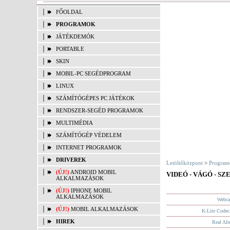
FŐOLDAL
PROGRAMOK
JÁTÉKDEMÓK
PORTABLE
SKIN
MOBIL-PC SEGÉDPROGRAM
LINUX
SZÁMÍTÓGÉPES PC JÁTÉKOK
RENDSZER-SEGÉD PROGRAMOK
MULTIMÉDIA
SZÁMÍTÓGÉP VÉDELEM
INTERNET PROGRAMOK
DRIVEREK
Letöltőközpont
>
Program
(ÚJ!)
ANDROID MOBIL
VIDEÓ - VÁGÓ - S
ALKALMAZÁSOK
(ÚJ!)
IPHONE MOBIL
ALKALMAZÁSOK
Webca
(ÚJ!)
MOBIL ALKALMAZÁSOK
K-Lite Codec 
HIREK
Real Alt