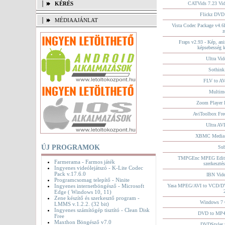
KÉRÉS
CATVids 7.23 Vid
Flickz DVD
MÉDIAAJÁNLAT
Vista Codec Package v4.
z
Fraps v2.93 - Kép, ani
képsebesség k
Ultra Vid
Sothink
FLV to AV
Multim
Zoom Player 
AviToolbox Fre
Ultra AVI
XBMC Media C
ÚJ PROGRAMOK
Sub
TMPGEnc MPEG Editor
Farmerama - Farmos játék
szerkesztés
Ingyenes videólejátszó - K-Lite Codec
Pack v.17.6.0
IBN Vide
Programcsomag telepítő - Ninite
Ingyenes internetböngésző - Microsoft
Yasa MPEG/AVI to VCD/D
Edge ( Windows 10, 11)
Zene készítő és szerkesztő program -
Windows 7 
LMMS v.1.2.2. (32 bit)
Ingyenes számítógép tisztító - Clean Disk
DVD to MP4 
Free
Maxthon Böngésző v7.0
DVDStyler 