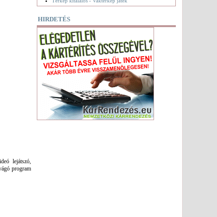
Térkép kitalálós - Vaktérkép játék
HIRDETÉS
deó lejátszó,
ovágó program