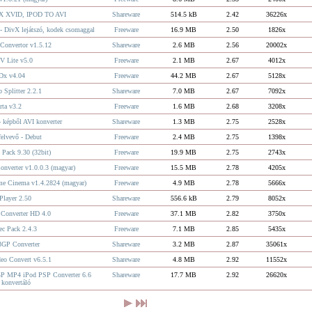
X XVID, IPOD TO AVI
Shareware
514.5 kB
2.42
36226x
- DivX lejátszó, kodek csomaggal
Freeware
16.9 MB
2.50
1826x
Convertor v1.5.12
Shareware
2.6 MB
2.56
20002x
V Lite v5.0
Freeware
2.1 MB
2.67
4012x
x v4.04
Freeware
44.2 MB
2.67
5128x
 Splitter 2.2.1
Shareware
7.0 MB
2.67
7092x
rta v3.2
Freeware
1.6 MB
2.68
3208x
- képből AVI konverter
Shareware
1.3 MB
2.75
2528x
elvevő - Debut
Freeware
2.4 MB
2.75
1398x
 Pack 9.30 (32bit)
Freeware
19.9 MB
2.75
2743x
onverter v1.0.0.3 (magyar)
Freeware
15.5 MB
2.78
4205x
me Cinema v1.4.2824 (magyar)
Freeware
4.9 MB
2.78
5666x
layer 2.50
Shareware
556.6 kB
2.79
8052x
 Converter HD 4.0
Freeware
37.1 MB
2.82
3750x
c Pack 2.4.3
Freeware
7.1 MB
2.85
5435x
3GP Converter
Shareware
3.2 MB
2.87
35061x
o Convert v6.5.1
Shareware
4.8 MB
2.92
11552x
MP4 iPod PSP Converter 6.6
Shareware
17.7 MB
2.92
26620x
 konvertáló