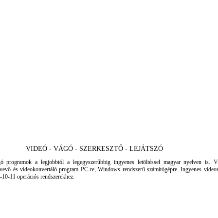
VIDEÓ - VÁGÓ - SZERKESZTŐ - LEJÁTSZÓ
ó programok a legjobbtól a legegyszerűbbig ingyenes letöltéssel magyar nyelven is. Vi
felvevő és videokonvertáló program PC-re, Windows rendszerű számítógépre. Ingyenes vide
-10-11 operációs rendszerekhez.