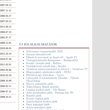
2007.04.13
2007.11.21
2006.03.27
2007.03.13
2011.06.13
2006.07.23
2005.07.17
2009.12.05
ÚJ IOS ALKALMAZÁSOK
2020.06.03
Szilveszteri visszaszámláló 2026
2012.10.14
Garmin fitneszkövető
Filmek és sorozatok az Apple-től – Apple TV
2010.07.30
Tömegközlekedés Budapesten – BudapestGO
Kreatív virtuális játék - Roblox
2011.02.01
Szokáskövető teendő lista - Streaks
Vodafone műsorvisszanéző és felvevő – Vodafone TV
2005.04.06
Megnyugtató színkirakós játék – HUE2
Pénztárca egy kártyában – Curve
2010.02.20
Látnivalók és kirándulások Újbudán – Újbuda
OkosTérkép
2008.10.09
Horror szabadulós játék –
2006.02.11
Teljes Disney filmek mobilra
Logikai kirakós játék - Tile Master
2006.07.11
Autó kiszabadítós játék - Parking Jam 3D
Repülős játék
2008.10.21
Kreatív logikai játék
Színelválasztó kirakós játék
Papír hajtogató játék –
Autós szimulátor játék