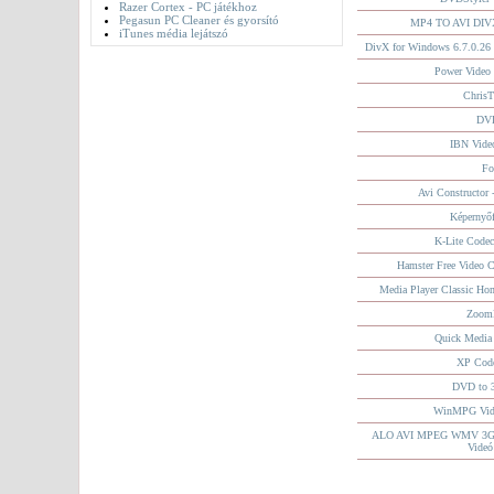
Razer Cortex - PC játékhoz
Pegasun PC Cleaner és gyorsító
MP4 TO AVI DIV
iTunes média lejátszó
DivX for Windows 6.7.0.26 
Power Video 
ChrisT
DVD
IBN Video
Fo
Avi Constructor 
Képernyőf
K-Lite Codec
Hamster Free Video C
Media Player Classic Ho
ZoomP
Quick Media
XP Code
DVD to 
WinMPG Vide
ALO AVI MPEG WMV 3GP 
Videó