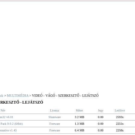
ok
>
MULTIMÉDIA
> VIDEÓ - VÁGÓ - SZERKESZTŐ - LEJÁTSZÓ
ZERKESZTŐ - LEJÁTSZÓ
Név
Licensz
Méret
Jegy
Letöltve
m32 v6.01
Shareware
3.2 MB
0.00
2593x
Pack 9.0.2 (64bit)
Freeware
1.3 MB
0.00
2251x
ernative v1.43
Freeware
6.4 MB
0.00
2258x