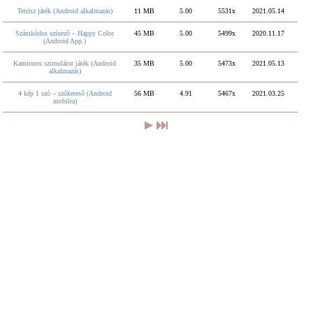
Tetrisz játék (Android alkalmazás)
11 MB
5.00
5531x
2021.05.14
Számkódos színező – Happy Color
45 MB
5.00
5499x
2020.11.17
(Android App.)
Kamionos szimulátor játék (Android
35 MB
5.00
5473x
2021.05.13
alkalmazás)
4 kép 1 szó – szókereső (Android
56 MB
4.91
5467x
2021.03.25
mobilra)