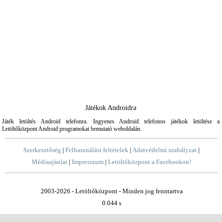
Játékok Androidra
Játék letöltés Android telefonra. Ingyenes Android telefonos játékok letöltése a
Letöltőközpont Android programokat bemutató weboldalán.
Szerkesztőség
|
Felhasználási feltételek
|
Adatvédelmi szabályzat
|
Médiaajánlat
|
Impresszum
|
Letöltőközpont a Facebookon!
2003-2026 - Letöltőközpont - Minden jog fenntartva
0.044 s