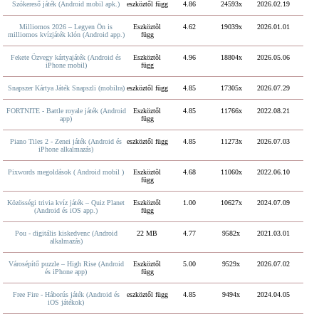
Szókereső játék (Android mobil apk.)
eszköztől függ
4.86
24593x
2026.02.19
Milliomos 2026 – Legyen Ön is
Eszköztõl
4.62
19039x
2026.01.01
milliomos kvízjáték klón (Android app.)
függ
Fekete Özvegy kártyajáték (Android és
Eszköztõl
4.96
18804x
2026.05.06
iPhone mobil)
függ
Snapszer Kártya Játék Snapszli (mobilra)
eszköztől függ
4.85
17305x
2026.07.29
FORTNITE - Battle royale játék (Android
Eszköztől
4.85
11766x
2022.08.21
app)
függ
Piano Tiles 2 - Zenei játék (Android és
eszköztől függ
4.85
11273x
2026.07.03
iPhone alkalmazás)
Pixwords megoldások ( Android mobil )
Eszköztõl
4.68
11060x
2022.06.10
függ
Közösségi trivia kvíz játék – Quiz Planet
Eszköztől
1.00
10627x
2024.07.09
(Android és iOS app.)
függ
Pou - digitális kiskedvenc (Android
22 MB
4.77
9582x
2021.03.01
alkalmazás)
Városépítő puzzle – High Rise (Android
Eszköztől
5.00
9529x
2026.07.02
és iPhone app)
függ
Free Fire - Háborús játék (Android és
eszköztől függ
4.85
9494x
2024.04.05
iOS játékok)