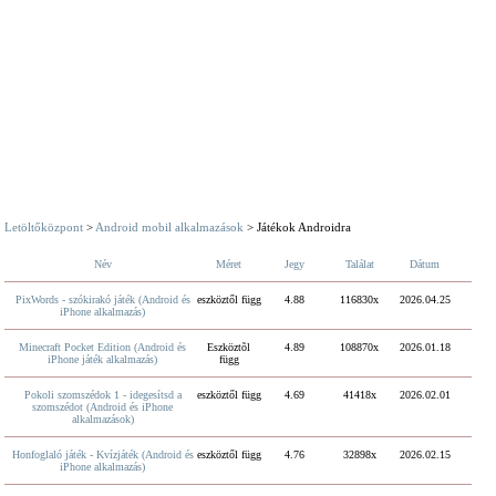
Letöltőközpont
>
Android mobil alkalmazások
> Játékok Androidra
Név
Méret
Jegy
Találat
Dátum
PixWords - szókirakó játék (Android és
eszköztől függ
4.88
116830x
2026.04.25
iPhone alkalmazás)
Minecraft Pocket Edition (Android és
Eszköztõl
4.89
108870x
2026.01.18
iPhone játék alkalmazás)
függ
Pokoli szomszédok 1 - idegesítsd a
eszköztől függ
4.69
41418x
2026.02.01
szomszédot (Android és iPhone
alkalmazások)
Honfoglaló játék - Kvízjáték (Android és
eszköztől függ
4.76
32898x
2026.02.15
iPhone alkalmazás)