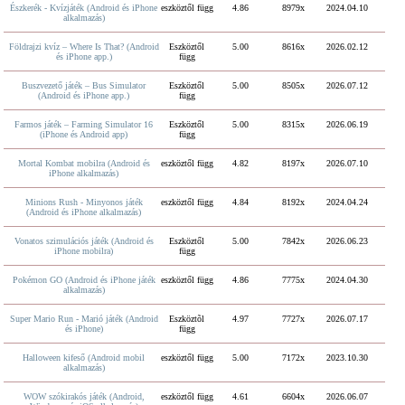
Észkerék - Kvízjáték (Android és iPhone
eszköztől függ
4.86
8979x
2024.04.10
alkalmazás)
Földrajzi kvíz – Where Is That? (Android
Eszköztől
5.00
8616x
2026.02.12
és iPhone app.)
függ
Buszvezető játék – Bus Simulator
Eszköztől
5.00
8505x
2026.07.12
(Android és iPhone app.)
függ
Farmos játék – Farming Simulator 16
Eszköztől
5.00
8315x
2026.06.19
(iPhone és Android app)
függ
Mortal Kombat mobilra (Android és
eszköztől függ
4.82
8197x
2026.07.10
iPhone alkalmazás)
Minions Rush - Minyonos játék
eszköztől függ
4.84
8192x
2024.04.24
(Android és iPhone alkalmazás)
Vonatos szimulációs játék (Android és
Eszköztől
5.00
7842x
2026.06.23
iPhone mobilra)
függ
Pokémon GO (Android és iPhone játék
eszköztől függ
4.86
7775x
2024.04.30
alkalmazás)
Super Mario Run - Marió játék (Android
Eszköztõl
4.97
7727x
2026.07.17
és iPhone)
függ
Halloween kifeső (Android mobil
eszköztől függ
5.00
7172x
2023.10.30
alkalmazás)
WOW szókirakós játék (Android,
eszköztől függ
4.61
6604x
2026.06.07