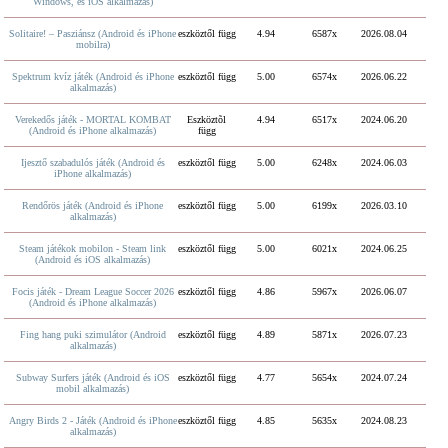
Windows, és iOS alkalmazás)
Solitaire! – Pasziánsz (Android és iPhone
eszköztől függ
4.94
6587x
2026.08.04
mobilra)
Spektrum kvíz játék (Android és iPhone
eszköztől függ
5.00
6574x
2026.06.22
alkalmazás)
Verekedős játék - MORTAL KOMBAT
Eszköztõl
4.94
6517x
2024.06.20
(Android és iPhone alkalmazás)
függ
Ijesztő szabadulós játék (Android és
eszköztől függ
5.00
6248x
2024.06.03
iPhone alkalmazás)
Rendőrös játék (Android és iPhone
eszköztől függ
5.00
6199x
2026.03.10
alkalmazás)
Steam játékok mobilon - Steam link
eszköztől függ
5.00
6021x
2024.06.25
(Android és iOS alkalmazás)
Focis játék - Dream League Soccer 2026
eszköztől függ
4.86
5967x
2026.06.07
(Android és iPhone alkalmazás)
Fing hang puki szimulátor (Android
eszköztől függ
4.89
5871x
2026.07.23
alkalmazás)
Subway Surfers játék (Android és iOS
eszköztől függ
4.77
5654x
2024.07.24
mobil alkalmazás)
Angry Birds 2 - Játék (Android és iPhone
eszköztől függ
4.85
5635x
2024.08.23
alkalmazás)