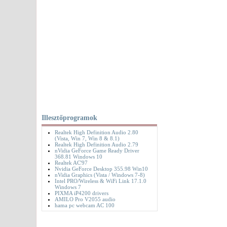
Illesztőprogramok
Realtek High Definition Audio 2.80
(Vista, Win 7, Win 8 & 8.1)
Realtek High Definition Audio 2.79
nVidia GeForce Game Ready Driver
368.81 Windows 10
Realtek AC'97
Nvidia GeForce Desktop 355.98 Win10
nVidia Graphics (Vista / Windows 7-8)
Intel PRO/Wireless & WiFi Link 17.1.0
Windows 7
PIXMA iP4200 drivers
AMILO Pro V2055 audio
hama pc webcam AC 100