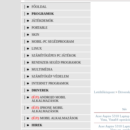
FŐOLDAL
PROGRAMOK
JÁTÉKDEMÓK
PORTABLE
SKIN
MOBIL-PC SEGÉDPROGRAM
LINUX
SZÁMÍTÓGÉPES PC JÁTÉKOK
RENDSZER-SEGÉD PROGRAMOK
MULTIMÉDIA
SZÁMÍTÓGÉP VÉDELEM
INTERNET PROGRAMOK
DRIVEREK
Letöltőközpont
>
Driverek
(ÚJ!)
ANDROID MOBIL
ALKALMAZÁSOK
(ÚJ!)
IPHONE MOBIL
Név
ALKALMAZÁSOK
Acer Aspire 5310 Laptop
(ÚJ!)
MOBIL ALKALMAZÁSOK
Vista, Vista64 operáci
HIREK
Acer Aspire 5310 Lapt
Vista op. rend