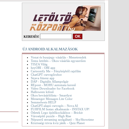
KERESÉS!
ÚJ ANDROID ALKALMAZÁSOK
Vonat és buszjegy vásárlás - Menetrendek
Temu letöltés – Okos vásárlás egyszerűen
TISZA Világ
heyOBI - OBI app
Cartoonify Me – Fényképből rajzfilm
ChatGPT csevegőrobot
Strava fitnesz app
DÁP - Digitális Állampolgár
REpont - MOHU automata kereső
Video Downloader for Facebook
Halloween kifeső
Okos bevásárlólista - Smartlyst
Messenger Messages Lite Color
Semmelweis HELP
ChatGPT-alapú csevegés – Nova AI
FUJIFILM Instax alkalmazás - INSTAX UP!
Ötletek Lego építőkockákhoz – Brickit
Városépítő puzzle – High Rise
Népszerű streaming szolgáltató – SkyShowtime
Közösségi trivia kvíz játék – Quiz Planet