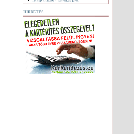
Térkép kitalálós - Vaktérkép játék
HIRDETÉS