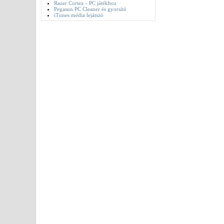
Razer Cortex - PC játékhoz
Pegasun PC Cleaner és gyorsító
iTunes média lejátszó