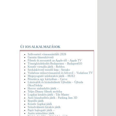
ÚJ IOS ALKALMAZÁSOK
Szilveszteri visszaszámláló 2026
Garmin fitneszkövető
Filmek és sorozatok az Apple-től – Apple TV
Tömegközlekedés Budapesten – BudapestGO
Kreatív virtuális játék - Roblox
Szokáskövető teendő lista - Streaks
Vodafone műsorvisszanéző és felvevő – Vodafone TV
Megnyugtató színkirakós játék – HUE2
Pénztárca egy kártyában – Curve
Látnivalók és kirándulások Újbudán – Újbuda
OkosTérkép
Horror szabadulós játék –
Teljes Disney filmek mobilra
Logikai kirakós játék - Tile Master
Autó kiszabadítós játék - Parking Jam 3D
Repülős játék
Kreatív logikai játék
Színelválasztó kirakós játék
Papír hajtogató játék –
Autós szimulátor játék