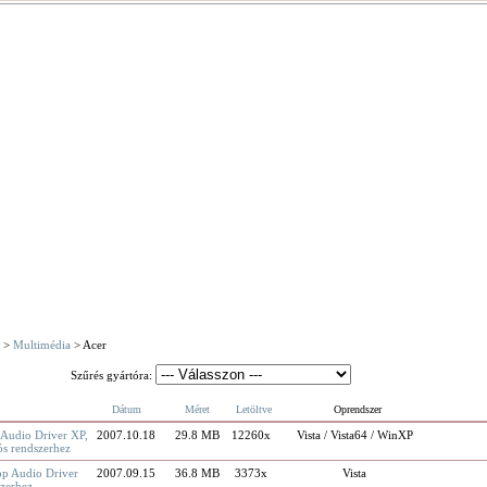
>
Multimédia
> Acer
Szűrés gyártóra:
Dátum
Méret
Letöltve
Oprendszer
 Audio Driver XP,
2007.10.18
29.8 MB
12260x
Vista / Vista64 / WinXP
ós rendszerhez
op Audio Driver
2007.09.15
36.8 MB
3373x
Vista
szerhez