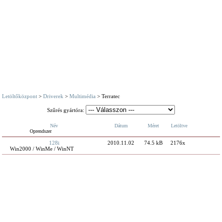
Letöltőközpont
>
Driverek
>
Multimédia
> Terratec
Szűrés gyártóra:
Név
Dátum
Méret
Letöltve
Oprendszer
128i
2010.11.02
74.5 kB
2176x
Win2000 / WinMe / WinNT