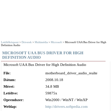
Letöltőközpont
>
Driverek
>
Multimédia
>
Microsoft
> Microsoft UAA Bus Driver for High
Definition Audio
MICROSOFT UAA BUS DRIVER FOR HIGH
DEFINITION AUDIO
Microsoft UAA Bus Driver for High Definition Audio
File:
motherboard_driver_audio_realtek_azalia
Dátum:
2008.10.18
Méret:
34.8 MB
Letöltve:
59875x
Oprendszer:
Win2000 / WinNT / WinXP
Weblap:
http://drivers.softpedia.com