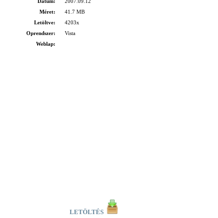
Dátum:
2007.09.12
Méret:
41.7 MB
Letöltve:
4203x
Oprendszer:
Vista
Weblap:
LETÖLTÉS