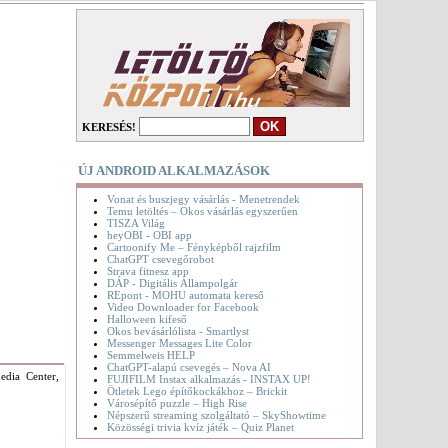
KERESÉS!
ÚJ ANDROID ALKALMAZÁSOK
Vonat és buszjegy vásárlás - Menetrendek
Temu letöltés – Okos vásárlás egyszerűen
TISZA Világ
heyOBI - OBI app
Cartoonify Me – Fényképből rajzfilm
ChatGPT csevegőrobot
Strava fitnesz app
DÁP - Digitális Állampolgár
REpont - MOHU automata kereső
Video Downloader for Facebook
Halloween kifeső
Okos bevásárlólista - Smartlyst
Messenger Messages Lite Color
Semmelweis HELP
ChatGPT-alapú csevegés – Nova AI
edia Center,
FUJIFILM Instax alkalmazás - INSTAX UP!
Ötletek Lego építőkockákhoz – Brickit
Városépítő puzzle – High Rise
Népszerű streaming szolgáltató – SkyShowtime
Közösségi trivia kvíz játék – Quiz Planet