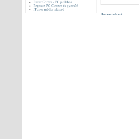
Razer Cortex - PC játékhoz
Pegasun PC Cleaner és gyorsító
iTunes média lejátszó
Hozzászólások