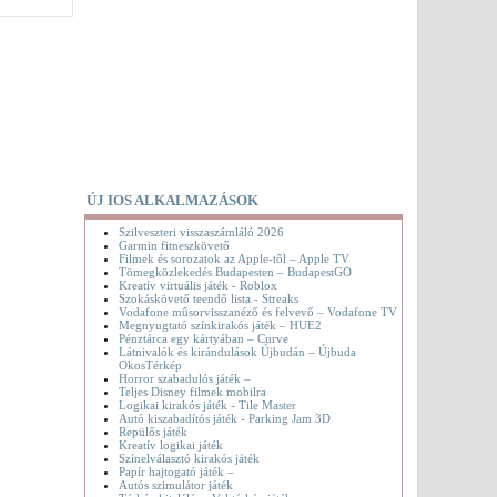
ÚJ IOS ALKALMAZÁSOK
Szilveszteri visszaszámláló 2026
Garmin fitneszkövető
Filmek és sorozatok az Apple-től – Apple TV
Tömegközlekedés Budapesten – BudapestGO
Kreatív virtuális játék - Roblox
Szokáskövető teendő lista - Streaks
Vodafone műsorvisszanéző és felvevő – Vodafone TV
Megnyugtató színkirakós játék – HUE2
Pénztárca egy kártyában – Curve
Látnivalók és kirándulások Újbudán – Újbuda
OkosTérkép
Horror szabadulós játék –
Teljes Disney filmek mobilra
Logikai kirakós játék - Tile Master
Autó kiszabadítós játék - Parking Jam 3D
Repülős játék
Kreatív logikai játék
Színelválasztó kirakós játék
Papír hajtogató játék –
Autós szimulátor játék