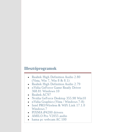
Illesztőprogramok
Realtek High Definition Audio 2.80
(Vista, Win 7, Win 8 & 8.1)
Realtek High Definition Audio 2.79
nVidia GeForce Game Ready Driver
368.81 Windows 10
Realtek AC'97
Nvidia GeForce Desktop 355.98 Win10
nVidia Graphics (Vista / Windows 7-8)
Intel PRO/Wireless & WiFi Link 17.1.0
Windows 7
PIXMA iP4200 drivers
AMILO Pro V2055 audio
hama pc webcam AC 100