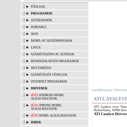
FŐOLDAL
PROGRAMOK
JÁTÉKDEMÓK
PORTABLE
SKIN
MOBIL-PC SEGÉDPROGRAM
LINUX
SZÁMÍTÓGÉPES PC JÁTÉKOK
RENDSZER-SEGÉD PROGRAMOK
MULTIMÉDIA
SZÁMÍTÓGÉP VÉDELEM
INTERNET PROGRAMOK
DRIVEREK
Letöltőközpont
>
Driverek
(ÚJ!)
ANDROID MOBIL
ATI CATALYST
ALKALMAZÁSOK
(ÚJ!)
IPHONE MOBIL
ATI Catalyst river Win
ALKALMAZÁSOK
HydraVision, WDM Driver
ATI Catalyst Driver
(ÚJ!)
MOBIL ALKALMAZÁSOK
HIREK