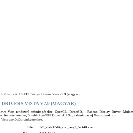
>
Video
>
ATI
> ATI Catalyst Drivers Vista v7.9 (magyar)
 DRIVERS VISTA V7.9 (MAGYAR)
dows Vista rendszerû számítógépekre. OpenGL, Direct3D, : Radeon Display Driver, Multim
, Remote Wonder, Southbridge/IXP Driver. ATI 9x, valamint az új X-sorozatokhoz.
s
Vista operációs rendszerekhez.
File:
7-9_vista32-64_ccc_lang2_52448.exe