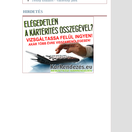
Térkép kitalálós - Vaktérkép játék
HIRDETÉS