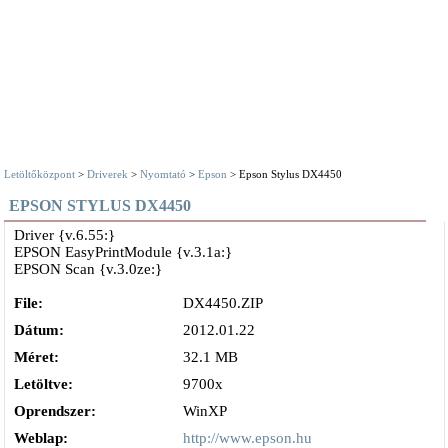
Letöltőközpont
>
Driverek
>
Nyomtató
>
Epson
> Epson Stylus DX4450
EPSON STYLUS DX4450
Driver {v.6.55:}
EPSON EasyPrintModule {v.3.1a:}
EPSON Scan {v.3.0ze:}
File:
DX4450.ZIP
Dátum:
2012.01.22
Méret:
32.1 MB
Letöltve:
9700x
Oprendszer:
WinXP
Weblap:
http://www.epson.hu