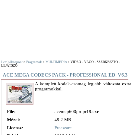
Letöltőközpont
>
Programok
>
MULTIMÉDIA
> VIDEÓ - VÁGÓ - SZERKESZTŐ -
LEJÁTSZÓ
ACE MEGA CODECS PACK - PROFESSIONAL ED. V6.3
A komplett kodek-csomag legjabb változata extra
programokkal.
File:
acemcp600propr19.exe
Méret:
49.2 MB
Licensz:
Freeware