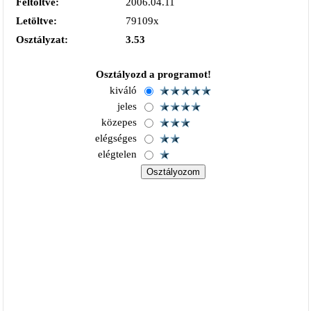
Feltöltve:
2006.04.11
Letöltve:
79109x
Osztályzat:
3.53
Osztályozd a programot!
kiváló
jeles
közepes
elégséges
elégtelen