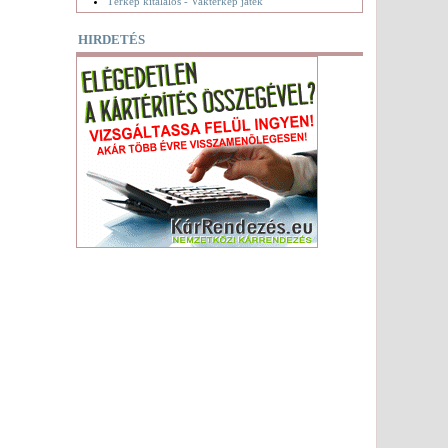
Térkép kitalálós - Vaktérkép játék
HIRDETÉS