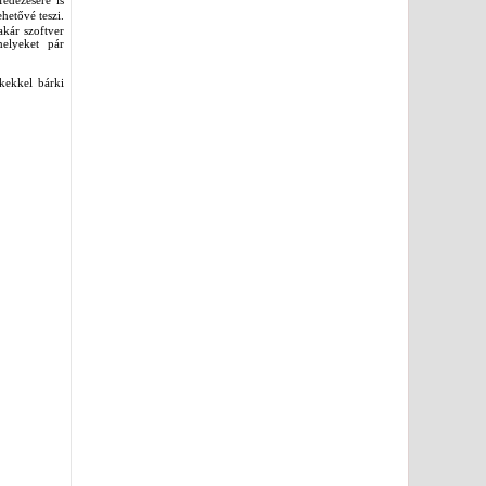
fedezésére is
hetővé teszi.
akár szoftver
melyeket pár
kekkel bárki