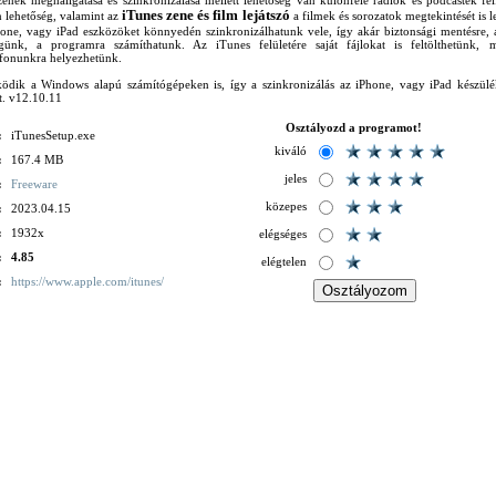
enék meghallgatása és szinkronizálása mellett lehetőség van különféle rádiók és podcastek fel
iTunes zene és film lejátszó
 lehetőség, valamint az
a filmek és sorozatok megtekintését is le
one, vagy iPad eszközöket könnyedén szinkronizálhatunk vele, így akár biztonsági mentésre, 
ségünk, a programra számíthatunk. Az iTunes felületére saját fájlokat is feltölthetünk, 
fonunkra helyezhetünk.
dik a Windows alapú számítógépeken is, így a szinkronizálás az iPhone, vagy iPad készülé
t. v12.10.11
Osztályozd a programot!
:
iTunesSetup.exe
kiváló
:
167.4 MB
jeles
:
Freeware
közepes
:
2023.04.15
:
1932x
elégséges
:
4.85
elégtelen
:
https://www.apple.com/itunes/