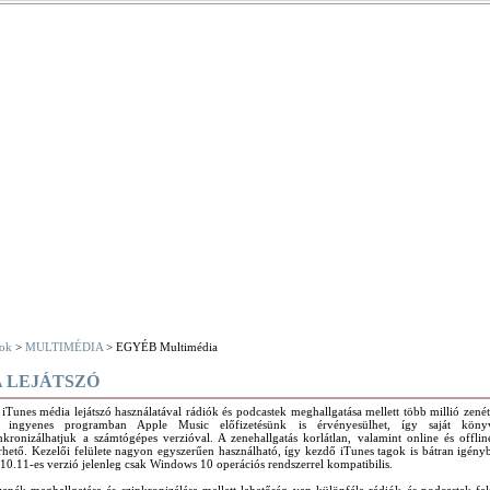
ok
>
MULTIMÉDIA
> EGYÉB Multimédia
A LEJÁTSZÓ
iTunes média lejátszó használatával rádiók és podcastek meghallgatása mellett több millió zenét
 ingyenes programban Apple Music előfizetésünk is érvényesülhet, így saját könyv
nkronizálhatjuk a számtógépes verzióval. A zenehallgatás korlátlan, valamint online és offl
rhető. Kezelői felülete nagyon egyszerűen használható, így kezdő iTunes tagok is bátran igény
10.11-es verzió jelenleg csak Windows 10 operációs rendszerrel kompatibilis.