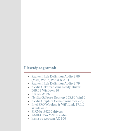
Illesztőprogramok
Realtek High Definition Audio 2.80
(Vista, Win 7, Win 8 & 8.1)
Realtek High Definition Audio 2.79
nVidia GeForce Game Ready Driver
368.81 Windows 10
Realtek AC'97
Nvidia GeForce Desktop 355.98 Win10
nVidia Graphics (Vista / Windows 7-8)
Intel PRO/Wireless & WiFi Link 17.1.0
Windows 7
PIXMA iP4200 drivers
AMILO Pro V2055 audio
hama pc webcam AC 100