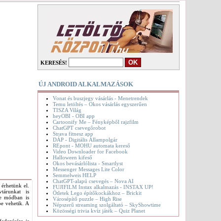
KERESÉS!
ÚJ ANDROID ALKALMAZÁSOK
Vonat és buszjegy vásárlás - Menetrendek
Temu letöltés – Okos vásárlás egyszerűen
TISZA Világ
heyOBI - OBI app
Cartoonify Me – Fényképből rajzfilm
ChatGPT csevegőrobot
Strava fitnesz app
DÁP - Digitális Állampolgár
REpont - MOHU automata kereső
Video Downloader for Facebook
Halloween kifeső
Okos bevásárlólista - Smartlyst
Messenger Messages Lite Color
Semmelweis HELP
ChatGPT-alapú csevegés – Nova AI
 érhetünk el.
FUJIFILM Instax alkalmazás - INSTAX UP!
tárunkat is
Ötletek Lego építőkockákhoz – Brickit
ine módban is
Városépítő puzzle – High Rise
be vehetik. A
Népszerű streaming szolgáltató – SkyShowtime
Közösségi trivia kvíz játék – Quiz Planet