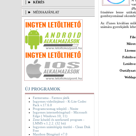
A z
KÉRÉS
van
iPh
MÉDIAAJÁNLAT
frissítésre lenne szük
gombnyomással okostele
Az iTunes kiválóan műkö
számára gyerekjáték lehe
File
Méret
Licensz
Feltöltve
Letöltve
Osztályzat
Weblap
ÚJ PROGRAMOK
Farmerama - Farmos játék
Ingyenes videólejátszó - K-Lite Codec
Pack v.17.6.0
Programcsomag telepítő - Ninite
Ingyenes internetböngésző - Microsoft
Edge ( Windows 10, 11)
Zene készítő és szerkesztő program -
LMMS v.1.2.2. (32 bit)
Ingyenes számítógép tisztító - Clean Disk
Free
Maxthon Böngésző v7.0