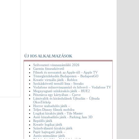
ÚJ IOS ALKALMAZÁSOK
Szilveszteri visszaszámláló 2026
Garmin fitneszkövető
Filmek és sorozatok az Apple-től – Apple TV
Tömegközlekedés Budapesten – BudapestGO
Kreatív virtuális játék - Roblox
Szokáskövető teendő lista - Streaks
Vodafone műsorvisszanéző és felvevő – Vodafone TV
Megnyugtató színkirakós játék – HUE2
Pénztárca egy kártyában – Curve
Látnivalók és kirándulások Újbudán – Újbuda
OkosTérkép
Horror szabadulós játék –
Teljes Disney filmek mobilra
Logikai kirakós játék - Tile Master
Autó kiszabadítós játék - Parking Jam 3D
Repülős játék
Kreatív logikai játék
Színelválasztó kirakós játék
Papír hajtogató játék –
Autós szimulátor játék