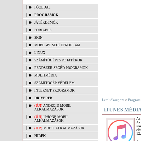
FŐOLDAL
PROGRAMOK
JÁTÉKDEMÓK
PORTABLE
SKIN
MOBIL-PC SEGÉDPROGRAM
LINUX
SZÁMÍTÓGÉPES PC JÁTÉKOK
RENDSZER-SEGÉD PROGRAMOK
MULTIMÉDIA
SZÁMÍTÓGÉP VÉDELEM
INTERNET PROGRAMOK
DRIVEREK
Letöltőközpont
>
Program
(ÚJ!)
ANDROID MOBIL
ITUNES MÉDI
ALKALMAZÁSOK
(ÚJ!)
IPHONE MOBIL
Az 
ALKALMAZÁSOK
Az
szi
(ÚJ!)
MOBIL ALKALMAZÁSOK
elé
12.
HIREK