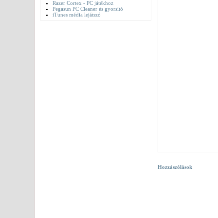
Razer Cortex - PC játékhoz
Pegasun PC Cleaner és gyorsító
iTunes média lejátszó
Hozzászólások