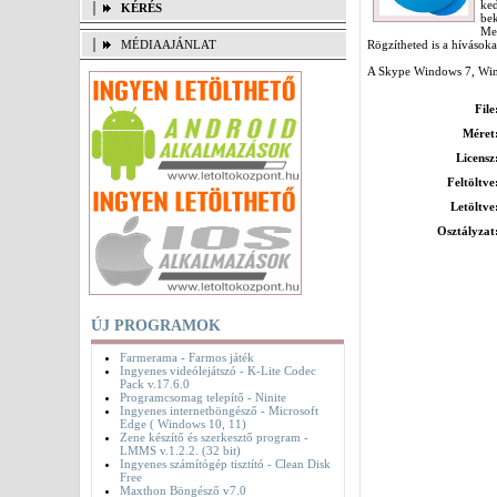
ked
KÉRÉS
be
Me
MÉDIAAJÁNLAT
Rögzítheted is a hívásoka
A Skype Windows 7, Wind
File
Méret
Licensz
Feltöltve
Letöltve
Osztályzat
ÚJ PROGRAMOK
Farmerama - Farmos játék
Ingyenes videólejátszó - K-Lite Codec
Pack v.17.6.0
Programcsomag telepítő - Ninite
Ingyenes internetböngésző - Microsoft
Edge ( Windows 10, 11)
Zene készítő és szerkesztő program -
LMMS v.1.2.2. (32 bit)
Ingyenes számítógép tisztító - Clean Disk
Free
Maxthon Böngésző v7.0