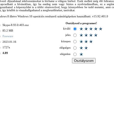
vező díjszabással telefonszámokat is hívhatsz a világon bárhol. Ezek mellett még élő feliratoz
kapcsolható a hívásokban, így ha esetleg nem vagy biztos a nyelvtudásodban, ez a segítsé
goszthatod a képernyődet is a többi résztvevővel, hogy könnyebben be tudd mutatni, amit csa
t, így később is visszahallgathatod a megbeszéléseket, tanórákat.
ows 8 illetve Windows 10 operációs rendszerű számítógépeken használható. v15.92.401.0
Osztályozd a programot!
:
Skype-8.93.0.403.exe
kiváló
:
85.2 MB
jeles
:
Freeware
közepes
:
2023.01.16
:
1727x
elégséges
:
4.89
elégtelen