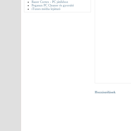
Razer Cortex - PC játékhoz
Pegasun PC Cleaner és gyorsító
iTunes média lejátszó
Hozzászólások