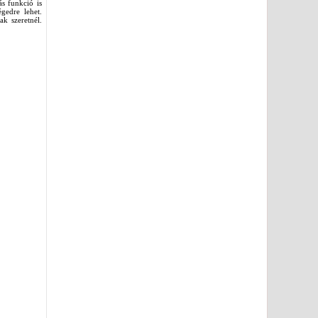
ás funkció is
gedre lehet.
k szeretnél.