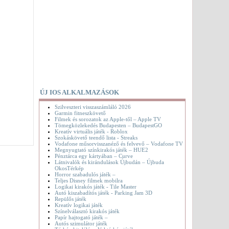
ÚJ IOS ALKALMAZÁSOK
Szilveszteri visszaszámláló 2026
Garmin fitneszkövető
Filmek és sorozatok az Apple-től – Apple TV
Tömegközlekedés Budapesten – BudapestGO
Kreatív virtuális játék - Roblox
Szokáskövető teendő lista - Streaks
Vodafone műsorvisszanéző és felvevő – Vodafone TV
Megnyugtató színkirakós játék – HUE2
Pénztárca egy kártyában – Curve
Látnivalók és kirándulások Újbudán – Újbuda
OkosTérkép
Horror szabadulós játék –
Teljes Disney filmek mobilra
Logikai kirakós játék - Tile Master
Autó kiszabadítós játék - Parking Jam 3D
Repülős játék
Kreatív logikai játék
Színelválasztó kirakós játék
Papír hajtogató játék –
Autós szimulátor játék