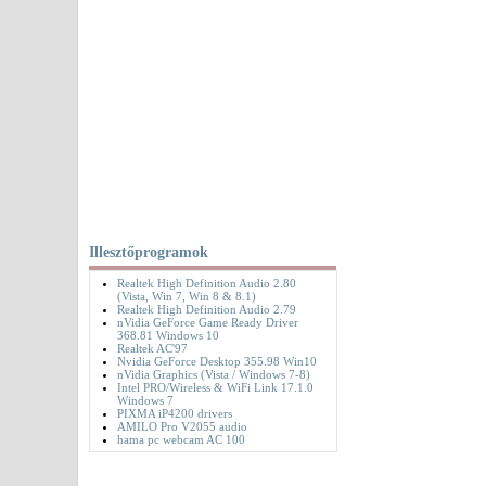
Illesztőprogramok
Realtek High Definition Audio 2.80
(Vista, Win 7, Win 8 & 8.1)
Realtek High Definition Audio 2.79
nVidia GeForce Game Ready Driver
368.81 Windows 10
Realtek AC'97
Nvidia GeForce Desktop 355.98 Win10
nVidia Graphics (Vista / Windows 7-8)
Intel PRO/Wireless & WiFi Link 17.1.0
Windows 7
PIXMA iP4200 drivers
AMILO Pro V2055 audio
hama pc webcam AC 100