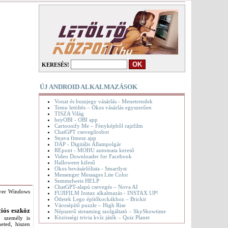
KERESÉS!
ÚJ ANDROID ALKALMAZÁSOK
Vonat és buszjegy vásárlás - Menetrendek
Temu letöltés – Okos vásárlás egyszerűen
TISZA Világ
heyOBI - OBI app
Cartoonify Me – Fényképből rajzfilm
ChatGPT csevegőrobot
Strava fitnesz app
DÁP - Digitális Állampolgár
REpont - MOHU automata kereső
Video Downloader for Facebook
Halloween kifeső
Okos bevásárlólista - Smartlyst
Messenger Messages Lite Color
Semmelweis HELP
ChatGPT-alapú csevegés – Nova AI
ftver Windows
FUJIFILM Instax alkalmazás - INSTAX UP!
Ötletek Lego építőkockákhoz – Brickit
Városépítő puzzle – High Rise
iós eszköz
Népszerű streaming szolgáltató – SkyShowtime
Közösségi trivia kvíz játék – Quiz Planet
0 személy is
heted, hiszen