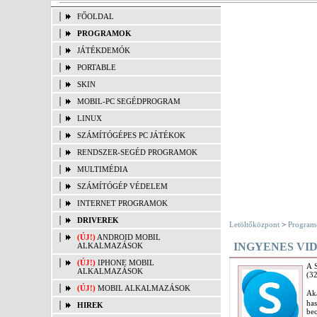
FŐOLDAL
PROGRAMOK
JÁTÉKDEMÓK
PORTABLE
SKIN
MOBIL-PC SEGÉDPROGRAM
LINUX
SZÁMÍTÓGÉPES PC JÁTÉKOK
RENDSZER-SEGÉD PROGRAMOK
MULTIMÉDIA
SZÁMÍTÓGÉP VÉDELEM
INTERNET PROGRAMOK
DRIVEREK
Letöltőközpont
>
Program
(ÚJ!)
ANDROID MOBIL
INGYENES VID
ALKALMAZÁSOK
(ÚJ!)
IPHONE MOBIL
A S
ALKALMAZÁSOK
(32
(ÚJ!)
MOBIL ALKALMAZÁSOK
Aká
ha
HIREK
bec