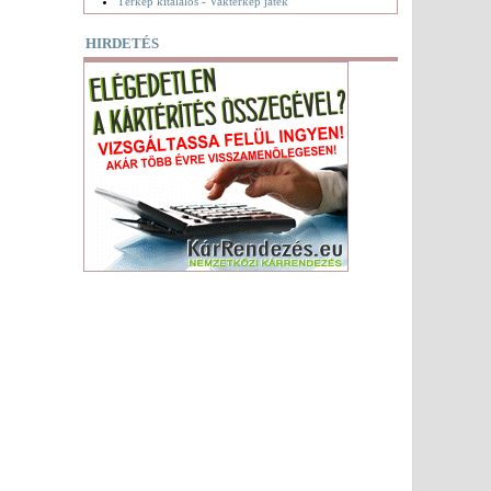
Térkép kitalálós - Vaktérkép játék
HIRDETÉS