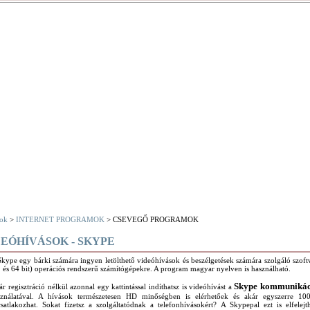
ok
>
INTERNET PROGRAMOK
> CSEVEGŐ PROGRAMOK
EÓHÍVÁSOK - SKYPE
kype egy bárki számára ingyen letölthető videóhívások és beszélgetések számára szolgáló szo
 és 64 bit) operációs rendszerű számítógépekre. A program magyar nyelven is használható.
Skype kommunikác
r regisztráció nélkül azonnal egy kattintással indíthatsz is videóhívást a
sználatával. A hívások természetesen HD minőségben is elérhetőek és akár egyszerre 10
satlakozhat. Sokat fizetsz a szolgáltatódnak a telefonhívásokért? A Skypepal ezt is elfelejt