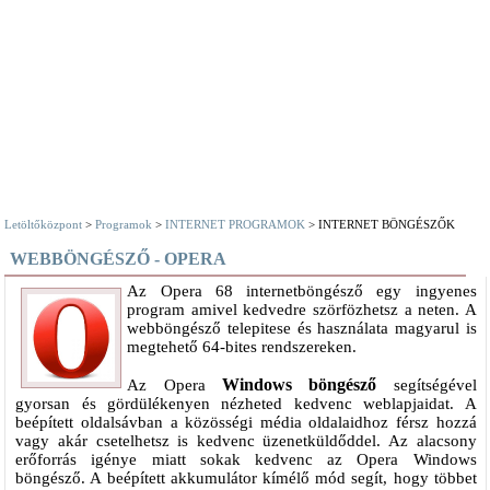
Letöltőközpont
>
Programok
>
INTERNET PROGRAMOK
> INTERNET BÖNGÉSZŐK
WEBBÖNGÉSZŐ - OPERA
Az Opera 68 internetböngésző egy ingyenes
program amivel kedvedre szörfözhetsz a neten. A
webböngésző telepitese és használata magyarul is
megtehető 64-bites rendszereken.
Windows böngésző
Az Opera
segítségével
gyorsan és gördülékenyen nézheted kedvenc weblapjaidat. A
beépített oldalsávban a közösségi média oldalaidhoz férsz hozzá
vagy akár csetelhetsz is kedvenc üzenetküldőddel. Az alacsony
erőforrás igénye miatt sokak kedvenc az Opera Windows
böngésző. A beépített akkumulátor kímélő mód segít, hogy többet