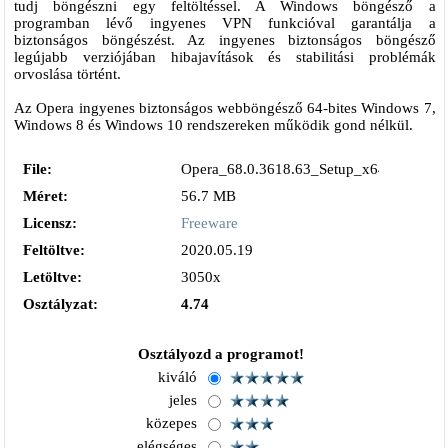
tudj böngészni egy feltöltéssel. A Windows böngésző a
programban lévő ingyenes VPN funkcióval garantálja a
biztonságos böngészést. Az ingyenes biztonságos böngésző
legújabb verziójában hibajavítások és stabilitási problémák
orvoslása történt.
Az Opera ingyenes biztonságos webböngésző 64-bites Windows 7,
Windows 8 és Windows 10 rendszereken működik gond nélkül.
File:
Opera_68.0.3618.63_Setup_x64.exe
Méret:
56.7 MB
Licensz:
Freeware
Feltöltve:
2020.05.19
Letöltve:
3050x
Osztályzat:
4.74
Osztályozd a programot!
kiváló
jeles
közepes
elégséges