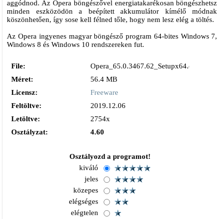
aggódnod. Az Opera böngészővel energiatakarékosan böngészhetsz
minden eszközödön a beépített akkumulátor kímélő módnak
köszönhetően, így sose kell félned tőle, hogy nem lesz elég a töltés.
Az Opera ingyenes magyar böngésző program 64-bites Windows 7,
Windows 8 és Windows 10 rendszereken fut.
File:
Opera_65.0.3467.62_Setupx64.exe
Méret:
56.4 MB
Licensz:
Freeware
Feltöltve:
2019.12.06
Letöltve:
2754x
Osztályzat:
4.60
Osztályozd a programot!
kiváló
jeles
közepes
elégséges
elégtelen