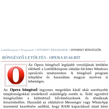
Letöltőközpont
>
Programok
>
INTERNET PROGRAMOK
> INTERNET BÖNGÉSZŐK
BÖNGÉSZŐ LETÖLTÉS - OPERA 65 64-BIT
Az Opera böngésző legújabb verziójának letöltése
elérhető a Letöltőközpont oldalán 64-bites Windows
operációs rendszerekre. A böngésző program
telepítése és használata magyar nyelven is
lehetséges.
Opera böngésző
Az
ingyenes megoldást kínál akár szerényebb
tulajdonságokkal rendelkező számítógép esetén is. Tedd egyedivé
böngésződet a különböző bővítményeknek és témáknak
köszönhetően. Használd az oldalsávot Messenger vagy WhatsApp
üzeneteid kezelésére anélkül, hogy RAM kapacitásod miatt kéne