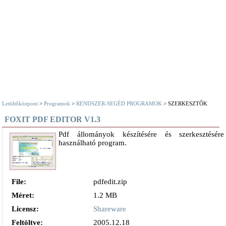
Letöltőközpont
>
Programok
>
RENDSZER-SEGÉD PROGRAMOK
> SZERKESZTŐK
FOXIT PDF EDITOR V1.3
Pdf állományok készítésére és szerkesztésére
használható program.
File:
pdfedit.zip
Méret:
1.2 MB
Licensz:
Shareware
Feltöltve:
2005.12.18