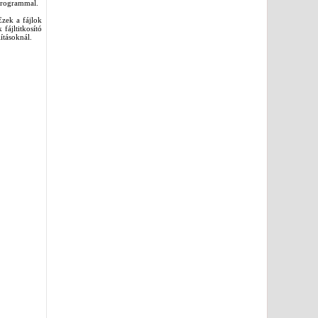
 programmal.
Ezek a fájlok
fájltitkosító
lításoknál.