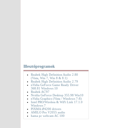
Illesztőprogramok
Realtek High Definition Audio 2.80
(Vista, Win 7, Win 8 & 8.1)
Realtek High Definition Audio 2.79
nVidia GeForce Game Ready Driver
368.81 Windows 10
Realtek AC'97
Nvidia GeForce Desktop 355.98 Win10
nVidia Graphics (Vista / Windows 7-8)
Intel PRO/Wireless & WiFi Link 17.1.0
Windows 7
PIXMA iP4200 drivers
AMILO Pro V2055 audio
hama pc webcam AC 100