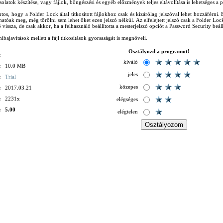
olatok készítése, vagy fájlok, böngészési és egyéb előzmények teljes eltávolítása is lehetséges a
tos, hogy a Folder Lock által titkosított fájlokhoz csak és kizárólag jelszóval lehet hozzáférni. 
óak meg, még törölni sem lehet őket ezen jelszó nélkül. Az elfelejtett jelszó csak a Folder Lock 
 vissza, de csak akkor, ha a felhasználó beállította a mesterjelszó opciót a Password Security beál
hibajavítások mellett a fájl titkosítások gyorsaságát is megnöveli.
Osztályozd a programot!
:
kiváló
:
10.0 MB
jeles
:
Trial
közepes
:
2017.03.21
:
2231x
elégséges
:
5.00
elégtelen