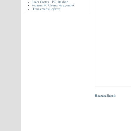
Razer Cortex - PC játékhoz
Pegasun PC Cleaner és gyorsító
iTunes média lejátszó
Hozzászólások