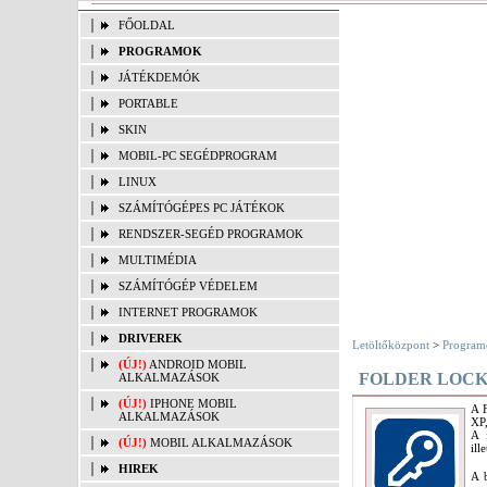
FŐOLDAL
PROGRAMOK
JÁTÉKDEMÓK
PORTABLE
SKIN
MOBIL-PC SEGÉDPROGRAM
LINUX
SZÁMÍTÓGÉPES PC JÁTÉKOK
RENDSZER-SEGÉD PROGRAMOK
MULTIMÉDIA
SZÁMÍTÓGÉP VÉDELEM
INTERNET PROGRAMOK
DRIVEREK
Letöltőközpont
>
Program
(ÚJ!)
ANDROID MOBIL
FOLDER LOCK 7
ALKALMAZÁSOK
(ÚJ!)
IPHONE MOBIL
A F
ALKALMAZÁSOK
XP,
A 
(ÚJ!)
MOBIL ALKALMAZÁSOK
ill
HIREK
A b