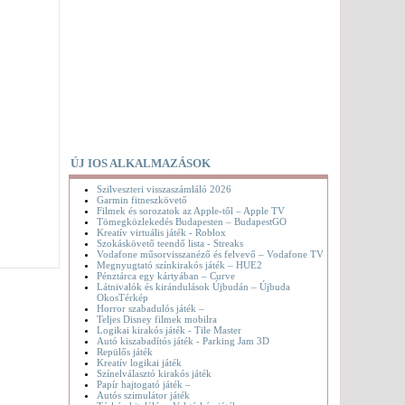
ÚJ IOS ALKALMAZÁSOK
Szilveszteri visszaszámláló 2026
Garmin fitneszkövető
Filmek és sorozatok az Apple-től – Apple TV
Tömegközlekedés Budapesten – BudapestGO
Kreatív virtuális játék - Roblox
Szokáskövető teendő lista - Streaks
Vodafone műsorvisszanéző és felvevő – Vodafone TV
Megnyugtató színkirakós játék – HUE2
Pénztárca egy kártyában – Curve
Látnivalók és kirándulások Újbudán – Újbuda
OkosTérkép
Horror szabadulós játék –
Teljes Disney filmek mobilra
Logikai kirakós játék - Tile Master
Autó kiszabadítós játék - Parking Jam 3D
Repülős játék
Kreatív logikai játék
Színelválasztó kirakós játék
Papír hajtogató játék –
Autós szimulátor játék