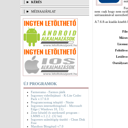
más
KÉRÉS
Fon
MÉDIAAJÁNLAT
nem csak hogy nem nyithat
szériaszámával szerezhető
A 7.6.8-as kiadás kisebb 
File
Méret
Licensz
Feltöltve
Letöltve
Osztályzat
ÚJ PROGRAMOK
Farmerama - Farmos játék
Ingyenes videólejátszó - K-Lite Codec
Pack v.17.6.0
Programcsomag telepítő - Ninite
Ingyenes internetböngésző - Microsoft
Edge ( Windows 10, 11)
Zene készítő és szerkesztő program -
LMMS v.1.2.2. (32 bit)
Ingyenes számítógép tisztító - Clean Disk
Free
Maxthon Böngésző v7.0