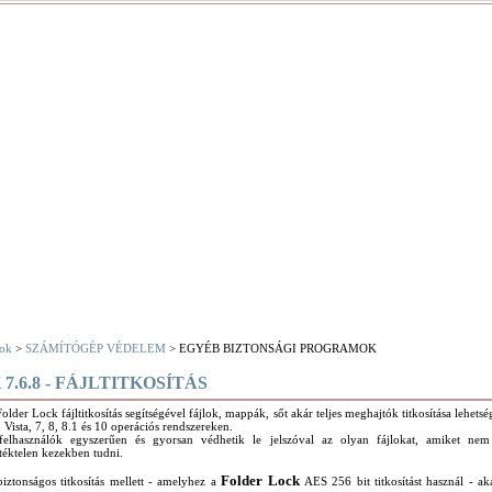
ok
>
SZÁMÍTÓGÉP VÉDELEM
> EGYÉB BIZTONSÁGI PROGRAMOK
.6.8 - FÁJLTITKOSÍTÁS
older Lock fájltitkosítás segítségével fájlok, mappák, sőt akár teljes meghajtók titkosítása lehet
 Vista, 7, 8, 8.1 és 10 operációs rendszereken.
felhasználók egyszerűen és gyorsan védhetik le jelszóval az olyan fájlokat, amiket nem
etéktelen kezekben tudni.
Folder Lock
iztonságos titkosítás mellett - amelyhez a
AES 256 bit titkosítást használ - ak