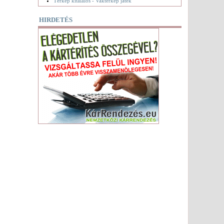
Térkép kitalálós - Vaktérkép játék
HIRDETÉS