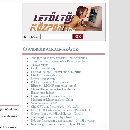
KERESÉS!
ÚJ ANDROID ALKALMAZÁSOK
Vonat és buszjegy vásárlás - Menetrendek
Temu letöltés – Okos vásárlás egyszerűen
TISZA Világ
heyOBI - OBI app
Cartoonify Me – Fényképből rajzfilm
ChatGPT csevegőrobot
Strava fitnesz app
DÁP - Digitális Állampolgár
REpont - MOHU automata kereső
Video Downloader for Facebook
Halloween kifeső
Okos bevásárlólista - Smartlyst
Messenger Messages Lite Color
Semmelweis HELP
ChatGPT-alapú csevegés – Nova AI
séges Windows
FUJIFILM Instax alkalmazás - INSTAX UP!
Ötletek Lego építőkockákhoz – Brickit
 szeretnének
Városépítő puzzle – High Rise
Népszerű streaming szolgáltató – SkyShowtime
Közösségi trivia kvíz játék – Quiz Planet
ár biztonsági