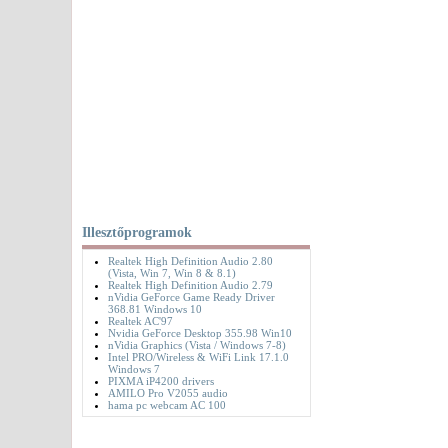
Illesztőprogramok
Realtek High Definition Audio 2.80
(Vista, Win 7, Win 8 & 8.1)
Realtek High Definition Audio 2.79
nVidia GeForce Game Ready Driver
368.81 Windows 10
Realtek AC'97
Nvidia GeForce Desktop 355.98 Win10
nVidia Graphics (Vista / Windows 7-8)
Intel PRO/Wireless & WiFi Link 17.1.0
Windows 7
PIXMA iP4200 drivers
AMILO Pro V2055 audio
hama pc webcam AC 100