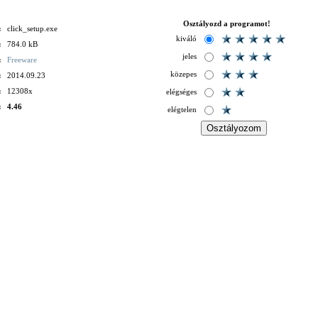
Osztályozd a programot!
:
click_setup.exe
kiváló
:
784.0 kB
jeles
:
Freeware
közepes
:
2014.09.23
:
12308x
elégséges
:
4.46
elégtelen