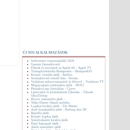
ÚJ IOS ALKALMAZÁSOK
Szilveszteri visszaszámláló 2026
Garmin fitneszkövető
Filmek és sorozatok az Apple-től – Apple TV
Tömegközlekedés Budapesten – BudapestGO
Kreatív virtuális játék - Roblox
Szokáskövető teendő lista - Streaks
Vodafone műsorvisszanéző és felvevő – Vodafone TV
Megnyugtató színkirakós játék – HUE2
Pénztárca egy kártyában – Curve
Látnivalók és kirándulások Újbudán – Újbuda
OkosTérkép
Horror szabadulós játék –
Teljes Disney filmek mobilra
Logikai kirakós játék - Tile Master
Autó kiszabadítós játék - Parking Jam 3D
Repülős játék
Kreatív logikai játék
Színelválasztó kirakós játék
Papír hajtogató játék –
Autós szimulátor játék