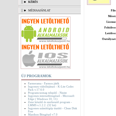
KÉRÉS
MÉDIAAJÁNLAT
File
Méret
Licensz
Feltöltve
Letöltve
Osztályzat
ÚJ PROGRAMOK
Farmerama - Farmos játék
Ingyenes videólejátszó - K-Lite Codec
Pack v.17.6.0
Programcsomag telepítő - Ninite
Ingyenes internetböngésző - Microsoft
Edge ( Windows 10, 11)
Zene készítő és szerkesztő program -
LMMS v.1.2.2. (32 bit)
Ingyenes számítógép tisztító - Clean Disk
Free
Maxthon Böngésző v7.0