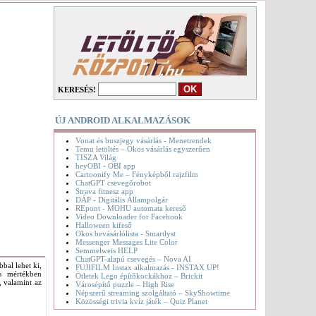
KERESÉS!
ÚJ ANDROID ALKALMAZÁSOK
Vonat és buszjegy vásárlás - Menetrendek
Temu letöltés – Okos vásárlás egyszerűen
TISZA Világ
heyOBI - OBI app
Cartoonify Me – Fényképből rajzfilm
ChatGPT csevegőrobot
Strava fitnesz app
DÁP - Digitális Állampolgár
REpont - MOHU automata kereső
Video Downloader for Facebook
Halloween kifeső
Okos bevásárlólista - Smartlyst
Messenger Messages Lite Color
Semmelweis HELP
ChatGPT-alapú csevegés – Nova AI
bal lehet ki,
FUJIFILM Instax alkalmazás - INSTAX UP!
es mértékben
Ötletek Lego építőkockákhoz – Brickit
, valamint az
Városépítő puzzle – High Rise
Népszerű streaming szolgáltató – SkyShowtime
Közösségi trivia kvíz játék – Quiz Planet