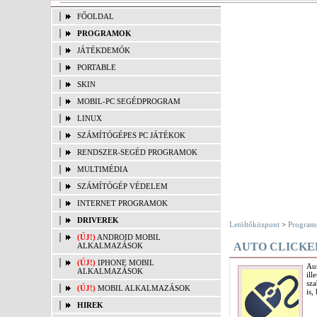
FŐOLDAL
PROGRAMOK
JÁTÉKDEMÓK
PORTABLE
SKIN
MOBIL-PC SEGÉDPROGRAM
LINUX
SZÁMÍTÓGÉPES PC JÁTÉKOK
RENDSZER-SEGÉD PROGRAMOK
MULTIMÉDIA
SZÁMÍTÓGÉP VÉDELEM
INTERNET PROGRAMOK
DRIVEREK
Letöltőközpont
>
Program
(ÚJ!)
ANDROID MOBIL
AUTO CLICK
ALKALMAZÁSOK
(ÚJ!)
IPHONE MOBIL
Aut
ALKALMAZÁSOK
il
sza
(ÚJ!)
MOBIL ALKALMAZÁSOK
is,
HIREK