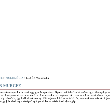
ok
>
MULTIMÉDIA
> EGYÉB Multimédia
ER MURGEE
omatikus egér kattintások egy gomb nyomásra. Gyors beállításokat követően egy billentyű gomb
letve bekapcsolni az automatikus kattintásokat az egéren. Az automatikus kattintások telj
bályozhatóak, így beállítható mennyi idő teljen el két kattintás között, mennyi kattintás történjen
 hogy jobb-bal vagy középső egérgomb lenyomását érzékelje a gép.