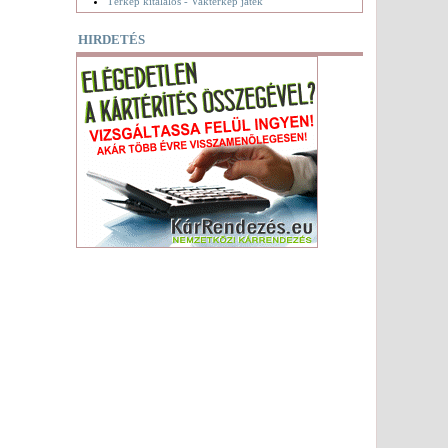
Térkép kitalálós - Vaktérkép játék
HIRDETÉS