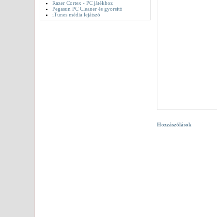
Razer Cortex - PC játékhoz
Pegasun PC Cleaner és gyorsító
iTunes média lejátszó
Hozzászólások