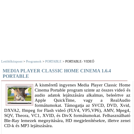
Letöltőközpont
>
Programok
>
PORTABLE
> PORTABLE- VIDEÓ
MEDIA PLAYER CLASSIC HOME CINEMA 1.6.4
PORTABLE
A kisméretű ingyenes Media Player Classic Home
Cinema Portable program szinte az összes videó és
audio adatok lejátszására alkalmas, beleértve az
Apple QuickTime, vagy a RealAudio
formátumokat. Támogatja az SVCD, DVD, Xvid,
DXVA2, ffmpeg for Flash videó (FLV4, VP5,VP6), AMV, Mpeg4,
SQV, Theora, VC1, XVID, és DivX formátumokat. Felhasználható
Ble-Ray lemezek megnyitására, HD megjelenítésekre, illetve zenei
CD-k és MP3 lejátszására.