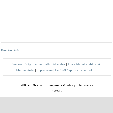
Hozzászólások
Szerkesztőség
|
Felhasználási feltételek
|
Adatvédelmi szabályzat
|
Médiaajánlat
|
Impresszum
|
Letöltőközpont a Facebookon!
2003-2026 - Letöltőközpont - Minden jog fenntartva
0.024 s