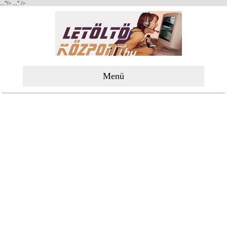
..."/>
..." />
Menü