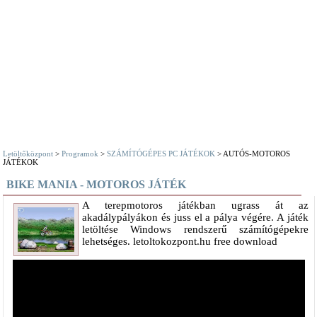
Letöltőközpont
>
Programok
>
SZÁMÍTÓGÉPES PC JÁTÉKOK
> AUTÓS-MOTOROS
JÁTÉKOK
BIKE MANIA - MOTOROS JÁTÉK
A terepmotoros játékban ugrass át az
akadálypályákon és juss el a pálya végére. A játék
letöltése Windows rendszerű számítógépekre
lehetséges. letoltokozpont.hu free download