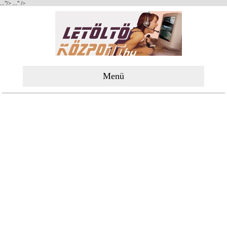
..."/>
..." />
Menü