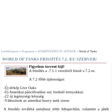
Letöltőközpont
>
Programok
>
SZÁMÍTÓGÉPES PC JÁTÉKOK
> World of Tanks
WORLD OF TANKS FRISSÍTÉS 7.2. /EU SZERVER/
Figyelem torrent fájl!
A frissítés a .7.1.1 verzióról frissít v.7.2-re.
A 7.2 főbb újdonságai:
-Új térkép Live Oaks
-Új Amerikai páncélvadász sor, forduló tornyokkal.
-22 új legénységi készség
-Változások az amerikai heavy tank soron
A frissítés továbbá tartalmaz több hibajavítást, valamint a játék