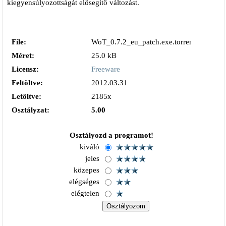
kiegyensúlyozottságát elősegítő változást.
File:
WoT_0.7.2_eu_patch.exe.torrent
Méret:
25.0 kB
Licensz:
Freeware
Feltöltve:
2012.03.31
Letöltve:
2185x
Osztályzat:
5.00
Osztályozd a programot!
kiváló
jeles
közepes
elégséges
elégtelen