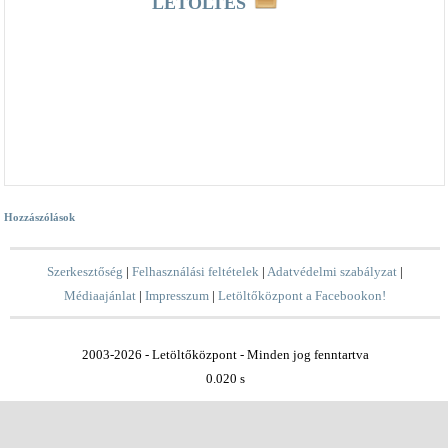
LETÖLTÉS
Hozzászólások
Szerkesztőség
|
Felhasználási feltételek
|
Adatvédelmi szabályzat
|
Médiaajánlat
|
Impresszum
|
Letöltőközpont a Facebookon!
2003-2026 - Letöltőközpont - Minden jog fenntartva
0.020 s