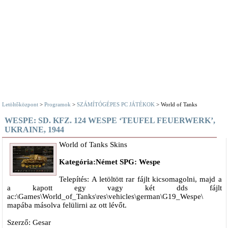
Letöltőközpont
>
Programok
>
SZÁMÍTÓGÉPES PC JÁTÉKOK
> World of Tanks
WESPE: SD. KFZ. 124 WESPE ‘TEUFEL FEUERWERK’,
UKRAINE, 1944
World of Tanks Skins
Kategória:Német SPG: Wespe
Telepítés: A letöltött rar fájlt kicsomagolni, majd a
a kapott egy vagy két dds fájlt
ac:\Games\World_of_Tanks\res\vehicles\german\G19_Wespe\
mapába másolva felülirni az ott lévőt.
Szerző: Gesar