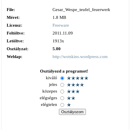
File:
Gesar_Wespe_teufel_feuerwerk_ukraine_1
Méret:
1.8 MB
Licensz:
Freeware
Feltöltve:
2011.11.09
Letöltve:
1913x
Osztályzat:
5.00
Weblap:
http://wotskins.wordpress.com
Osztályozd a programot!
kiváló
jeles
közepes
elégséges
elégtelen