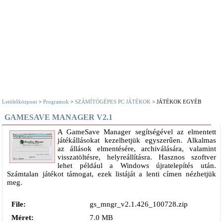
Letöltőközpont
>
Programok
>
SZÁMÍTÓGÉPES PC JÁTÉKOK
> JÁTÉKOK EGYÉB
GAMESAVE MANAGER V2.1
A GameSave Manager segítségével az elmentett
játékállásokat kezelhetjük egyszerűen. Alkalmas
az állások elmentésére, archiválására, valamint
visszatöltésre, helyreállításra. Hasznos szoftver
lehet például a Windows újratelepítés után.
Számtalan játékot támogat, ezek listáját a lenti címen nézhetjük
meg.
File:
gs_mngr_v2.1.426_100728.zip
Méret:
7.0 MB