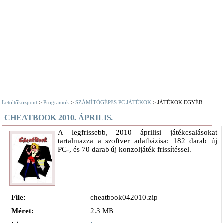
Letöltőközpont
>
Programok
>
SZÁMÍTÓGÉPES PC JÁTÉKOK
> JÁTÉKOK EGYÉB
CHEATBOOK 2010. ÁPRILIS.
A legfrissebb, 2010 áprilisi játékcsalásokat
tartalmazza a szoftver adatbázisa: 182 darab új
PC-, és 70 darab új konzoljáték frissítéssel.
File:
cheatbook042010.zip
Méret:
2.3 MB