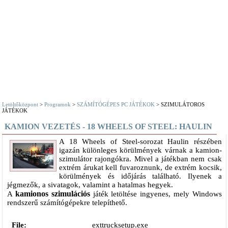
Letöltőközpont
>
Programok
>
SZÁMÍTÓGÉPES PC JÁTÉKOK
> SZIMULÁTOROS
JÁTÉKOK
KAMION VEZETÉS - 18 WHEELS OF STEEL: HAULIN
A 18 Wheels of Steel-sorozat Haulin részében
igazán különleges körülmények várnak a kamion-
szimulátor rajongókra. Mivel a játékban nem csak
extrém árukat kell fuvaroznunk, de extrém kocsik,
körülmények és időjárás található. Ilyenek a
jégmezők, a sivatagok, valamint a hatalmas hegyek.
kamionos szimulációs
A
játék letöltése ingyenes, mely Windows
rendszerű számítógépekre telepíthető.
File:
exttrucksetup.exe