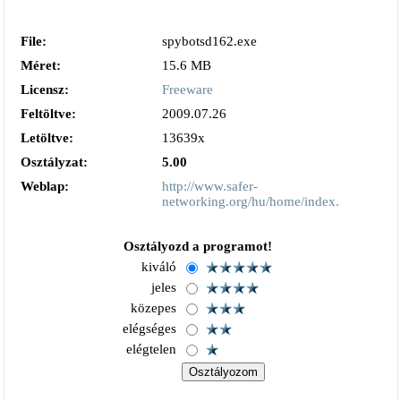
File:
spybotsd162.exe
Méret:
15.6 MB
Licensz:
Freeware
Feltöltve:
2009.07.26
Letöltve:
13639x
Osztályzat:
5.00
Weblap:
http://www.safer-
networking.org/hu/home/index.html
Osztályozd a programot!
kiváló
jeles
közepes
elégséges
elégtelen