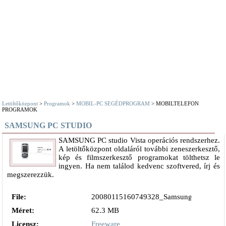
Letöltőközpont
>
Programok
>
MOBIL-PC SEGÉDPROGRAM
> MOBILTELEFON
PROGRAMOK
SAMSUNG PC STUDIO
SAMSUNG PC studio Vista operációs rendszerhez.
A letöltőközpont oldaláról további zeneszerkesztő,
kép és filmszerkesztő programokat tölthetsz le
ingyen. Ha nem találod kedvenc szoftvered, írj és
megszerezzük.
File:
20080115160749328_Samsung_PC_Studi
Méret:
62.3 MB
Licensz:
Freeware