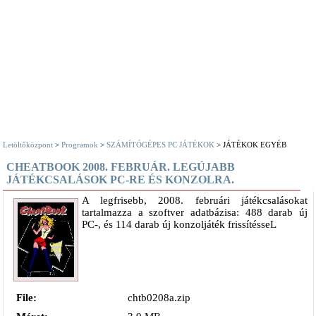
Letöltőközpont
>
Programok
>
SZÁMÍTÓGÉPES PC JÁTÉKOK
> JÁTÉKOK EGYÉB
CHEATBOOK 2008. FEBRUÁR. LEGÚJABB
JÁTÉKCSALÁSOK PC-RE ÉS KONZOLRA.
A legfrisebb, 2008. februári játékcsalásokat
tartalmazza a szoftver adatbázisa: 488 darab új
PC-, és 114 darab új konzoljáték frissítésseL
File:
chtb0208a.zip