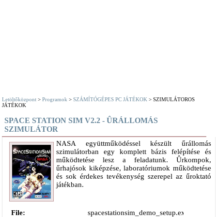
Letöltőközpont
>
Programok
>
SZÁMÍTÓGÉPES PC JÁTÉKOK
> SZIMULÁTOROS
JÁTÉKOK
SPACE STATION SIM V2.2 - ÛRÁLLOMÁS
SZIMULÁTOR
NASA együttműködéssel készült űrállomás
szimulátorban egy komplett bázis felépítése és
működtetése lesz a feladatunk. Ûrkompok,
űrhajósok kiképzése, laboratóriumok működtetése
és sok érdekes tevékenység szerepel az űroktató
játékban.
File:
spacestationsim_demo_setup.exe