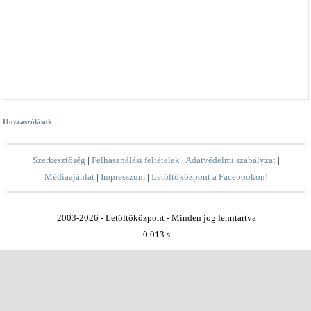
Hozzászólások
Szerkesztőség
|
Felhasználási feltételek
|
Adatvédelmi szabályzat
|
Médiaajánlat
|
Impresszum
|
Letöltőközpont a Facebookon!
2003-2026 - Letöltőközpont - Minden jog fenntartva
0.013 s