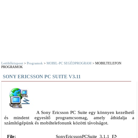
Letöltőközpont
>
Programok
>
MOBIL-PC SEGÉDPROGRAM
> MOBILTELEFON
PROGRAMOK
SONY ERICSSON PC SUITE V3.11
A Sony Ericsson PC Suite egy könnyen kezelhető
és mindent egyesítő programcsomag, amely áthidalja a
számítógépünk és mobiltelefonunk közötti távolságot.
File:
SonyEricssonPCSuite_3.1.1_EN.exe