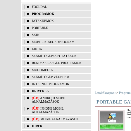
FŐOLDAL
PROGRAMOK
JÁTÉKDEMÓK
PORTABLE
SKIN
MOBIL-PC SEGÉDPROGRAM
LINUX
SZÁMÍTÓGÉPES PC JÁTÉKOK
RENDSZER-SEGÉD PROGRAMOK
MULTIMÉDIA
SZÁMÍTÓGÉP VÉDELEM
INTERNET PROGRAMOK
DRIVEREK
Letöltőközpont
>
Program
(ÚJ!)
ANDROID MOBIL
PORTABLE GA
ALKALMAZÁSOK
(ÚJ!)
IPHONE MOBIL
Ha
ALKALMAZÁSOK
IC
mel
(ÚJ!)
MOBIL ALKALMAZÁSOK
HIREK