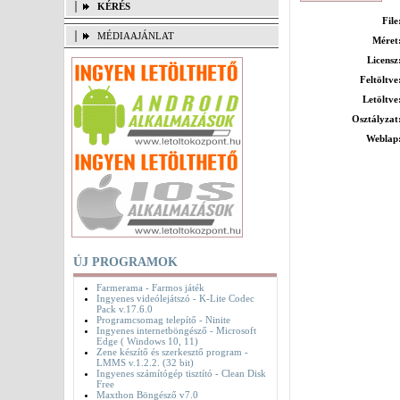
KÉRÉS
File
MÉDIAAJÁNLAT
Méret
Licensz
Feltöltve
Letöltve
Osztályzat
Weblap
ÚJ PROGRAMOK
Farmerama - Farmos játék
Ingyenes videólejátszó - K-Lite Codec
Pack v.17.6.0
Programcsomag telepítő - Ninite
Ingyenes internetböngésző - Microsoft
Edge ( Windows 10, 11)
Zene készítő és szerkesztő program -
LMMS v.1.2.2. (32 bit)
Ingyenes számítógép tisztító - Clean Disk
Free
Maxthon Böngésző v7.0