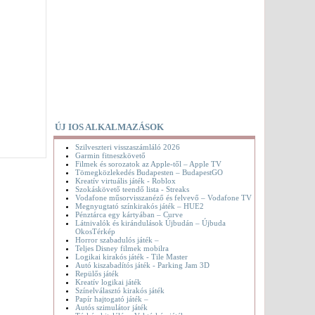
ÚJ IOS ALKALMAZÁSOK
Szilveszteri visszaszámláló 2026
Garmin fitneszkövető
Filmek és sorozatok az Apple-től – Apple TV
Tömegközlekedés Budapesten – BudapestGO
Kreatív virtuális játék - Roblox
Szokáskövető teendő lista - Streaks
Vodafone műsorvisszanéző és felvevő – Vodafone TV
Megnyugtató színkirakós játék – HUE2
Pénztárca egy kártyában – Curve
Látnivalók és kirándulások Újbudán – Újbuda
OkosTérkép
Horror szabadulós játék –
Teljes Disney filmek mobilra
Logikai kirakós játék - Tile Master
Autó kiszabadítós játék - Parking Jam 3D
Repülős játék
Kreatív logikai játék
Színelválasztó kirakós játék
Papír hajtogató játék –
Autós szimulátor játék