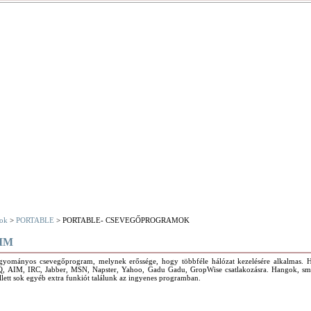
ok
>
PORTABLE
> PORTABLE- CSEVEGŐPROGRAMOK
IM
gyományos csevegőprogram, melynek erőssége, hogy többféle hálózat kezelésére alkalmas. H
Q, AIM, IRC, Jabber, MSN, Napster, Yahoo, Gadu Gadu, GropWise csatlakozásra. Hangok, smi
lett sok egyéb extra funkiót találunk az ingyenes programban.