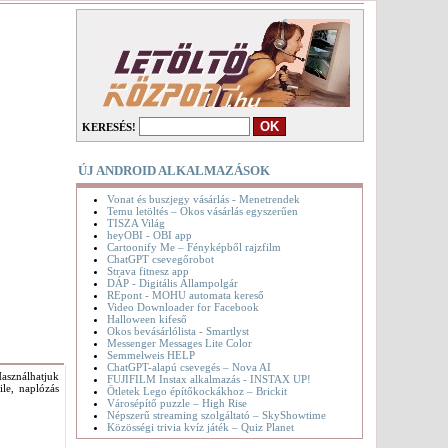
KERESÉS!
ÚJ ANDROID ALKALMAZÁSOK
Vonat és buszjegy vásárlás - Menetrendek
Temu letöltés – Okos vásárlás egyszerűen
TISZA Világ
heyOBI - OBI app
Cartoonify Me – Fényképből rajzfilm
ChatGPT csevegőrobot
Strava fitnesz app
DÁP - Digitális Állampolgár
REpont - MOHU automata kereső
Video Downloader for Facebook
Halloween kifeső
Okos bevásárlólista - Smartlyst
Messenger Messages Lite Color
Semmelweis HELP
ChatGPT-alapú csevegés – Nova AI
asználhatjuk
FUJIFILM Instax alkalmazás - INSTAX UP!
le, naplózás
Ötletek Lego építőkockákhoz – Brickit
Városépítő puzzle – High Rise
Népszerű streaming szolgáltató – SkyShowtime
Közösségi trivia kvíz játék – Quiz Planet