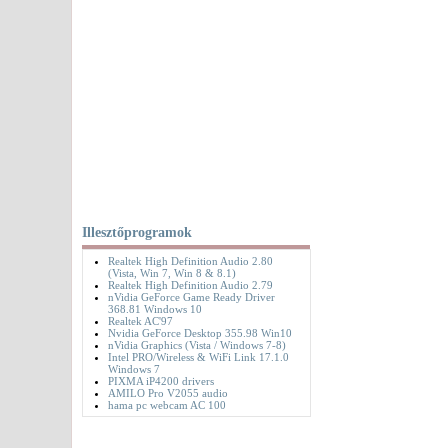
Illesztőprogramok
Realtek High Definition Audio 2.80
(Vista, Win 7, Win 8 & 8.1)
Realtek High Definition Audio 2.79
nVidia GeForce Game Ready Driver
368.81 Windows 10
Realtek AC'97
Nvidia GeForce Desktop 355.98 Win10
nVidia Graphics (Vista / Windows 7-8)
Intel PRO/Wireless & WiFi Link 17.1.0
Windows 7
PIXMA iP4200 drivers
AMILO Pro V2055 audio
hama pc webcam AC 100