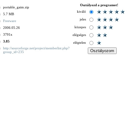
Osztályozd a programot!
:
portable_gaim.zip
kiváló
:
5.7 MB
jeles
:
Freeware
közepes
:
2006.05.26
:
3791x
elégséges
:
3.85
elégtelen
:
http://sourceforge.net/project/memberlist.php?
group_id=235