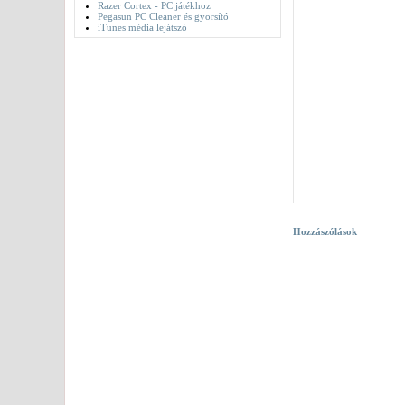
Razer Cortex - PC játékhoz
Pegasun PC Cleaner és gyorsító
iTunes média lejátszó
Hozzászólások