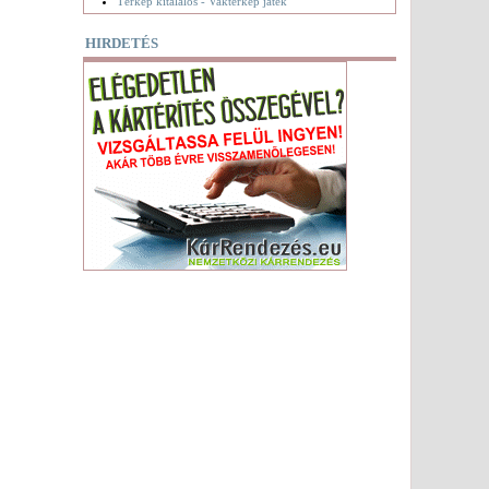
Térkép kitalálós - Vaktérkép játék
HIRDETÉS