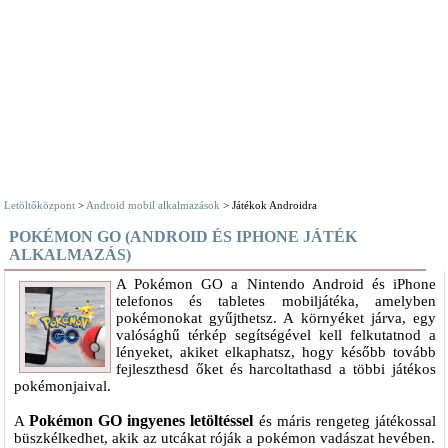
Letöltőközpont
>
Android mobil alkalmazások
> Játékok Androidra
POKÉMON GO (ANDROID ÉS IPHONE JÁTÉK
ALKALMAZÁS)
A Pokémon GO a Nintendo Android és iPhone
telefonos és tabletes mobiljátéka, amelyben
pokémonokat gyűjthetsz. A környéket járva, egy
valósághű térkép segítségével kell felkutatnod a
lényeket, akiket elkaphatsz, hogy később tovább
fejleszthesd őket és harcoltathasd a többi játékos
pokémonjaival.
Pokémon GO ingyenes letöltéssel
A
és máris rengeteg játékossal
büszkélkedhet, akik az utcákat róják a pokémon vadászat hevében.