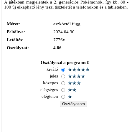
A játékban megjelentek a 2. generációs Pokémonok, így kb. 80 -
100 új elkapható lény teszi tiszteletét a telefonokon és a tableteken.
Méret:
eszköztől függ
Feltöltve:
2024.04.30
Letöltés:
7776x
Osztályzat:
4.86
Osztályozd a programot!
kiváló
jeles
közepes
elégséges
elégtelen