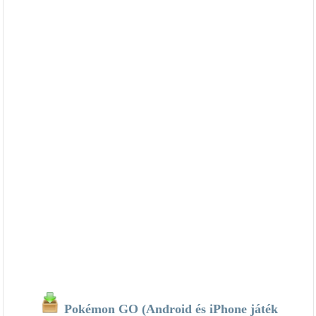
Pokémon GO (Android és iPhone játék