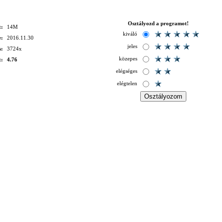
Osztályozd a programot!
t:
14M
kiváló
e:
2016.11.30
jeles
s:
3724x
közepes
t:
4.76
elégséges
elégtelen