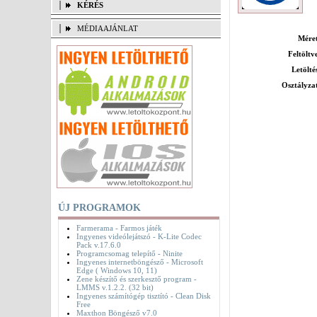
KÉRÉS
MÉDIAAJÁNLAT
Mére
Feltöltv
Letölté
Osztályza
ÚJ PROGRAMOK
Farmerama - Farmos játék
Ingyenes videólejátszó - K-Lite Codec
Pack v.17.6.0
Programcsomag telepítő - Ninite
Ingyenes internetböngésző - Microsoft
Edge ( Windows 10, 11)
Zene készítő és szerkesztő program -
LMMS v.1.2.2. (32 bit)
Ingyenes számítógép tisztító - Clean Disk
Free
Maxthon Böngésző v7.0