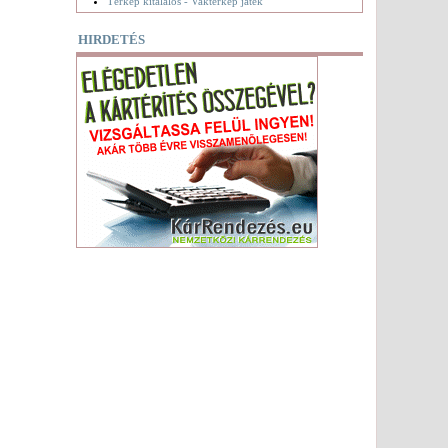
Térkép kitalálós - Vaktérkép játék
HIRDETÉS