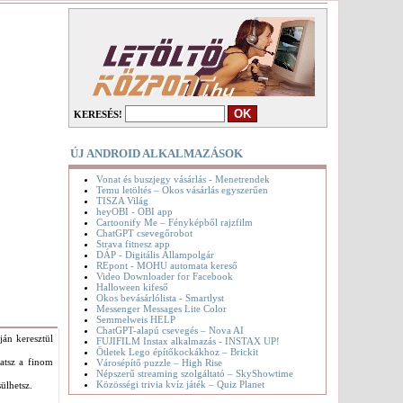
KERESÉS!
ÚJ ANDROID ALKALMAZÁSOK
Vonat és buszjegy vásárlás - Menetrendek
Temu letöltés – Okos vásárlás egyszerűen
TISZA Világ
heyOBI - OBI app
Cartoonify Me – Fényképből rajzfilm
ChatGPT csevegőrobot
Strava fitnesz app
DÁP - Digitális Állampolgár
REpont - MOHU automata kereső
Video Downloader for Facebook
Halloween kifeső
Okos bevásárlólista - Smartlyst
Messenger Messages Lite Color
Semmelweis HELP
ChatGPT-alapú csevegés – Nova AI
ján keresztül
FUJIFILM Instax alkalmazás - INSTAX UP!
Ötletek Lego építőkockákhoz – Brickit
atsz a finom
Városépítő puzzle – High Rise
Népszerű streaming szolgáltató – SkyShowtime
Közösségi trivia kvíz játék – Quiz Planet
sülhetsz.