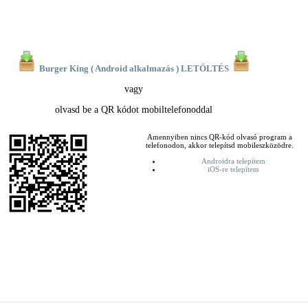
Burger King ( Android alkalmazás ) LETÖLTÉS
vagy
olvasd be a QR kódot mobiltelefonoddal
Amennyiben nincs QR-kód olvasó program a
telefonodon, akkor telepítsd mobileszközödre.
Androidra telepítem
iOS-re telepítem