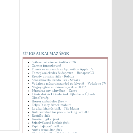
ÚJ IOS ALKALMAZÁSOK
Szilveszteri visszaszámláló 2026
Garmin fitneszkövető
Filmek és sorozatok az Apple-től – Apple TV
Tömegközlekedés Budapesten – BudapestGO
Kreatív virtuális játék - Roblox
Szokáskövető teendő lista - Streaks
Vodafone műsorvisszanéző és felvevő – Vodafone TV
Megnyugtató színkirakós játék – HUE2
Pénztárca egy kártyában – Curve
Látnivalók és kirándulások Újbudán – Újbuda
OkosTérkép
Horror szabadulós játék –
Teljes Disney filmek mobilra
Logikai kirakós játék - Tile Master
Autó kiszabadítós játék - Parking Jam 3D
Repülős játék
Kreatív logikai játék
Színelválasztó kirakós játék
Papír hajtogató játék –
Autós szimulátor játék