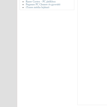
Razer Cortex - PC játékhoz
Pegasun PC Cleaner és gyorsító
iTunes média lejátszó