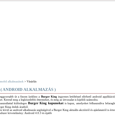
mobil alkalmazások
> Vásárlás
 ( ANDROID ALKALMAZÁS )
leggyorsabb út a finom ízekhez a
Burger King
ingyenes letöltéssel elérhető android applikáció
et. Keresd meg a legközelebbi éttermeket, és még az útvonalat is kijelöli számodra.
Burger King kupunokat
használattal különleges
is kapsz, amelyeket felhasználva lefaragh
ger King ételek áraiból.
n kívül az android alkalmazás segítségével a Burger King aktuális akcióiról és ajánlatairól is érte
ndszer követelmény: Android 4.0.3 és újabb