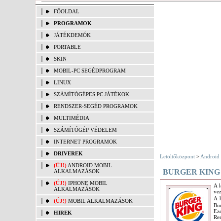
FŐOLDAL
PROGRAMOK
JÁTÉKDEMÓK
PORTABLE
SKIN
MOBIL-PC SEGÉDPROGRAM
LINUX
SZÁMÍTÓGÉPES PC JÁTÉKOK
RENDSZER-SEGÉD PROGRAMOK
MULTIMÉDIA
SZÁMÍTÓGÉP VÉDELEM
INTERNET PROGRAMOK
DRIVEREK
Letöltőközpont
>
Android 
(ÚJ!)
ANDROID MOBIL
BURGER KING
ALKALMAZÁSOK
(ÚJ!)
IPHONE MOBIL
A 
ALKALMAZÁSOK
vez
A 
(ÚJ!)
MOBIL ALKALMAZÁSOK
Bur
Eze
HIREK
Re