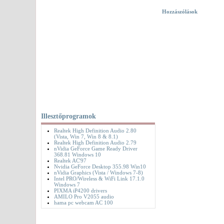
Hozzászólások
Illesztőprogramok
Realtek High Definition Audio 2.80
(Vista, Win 7, Win 8 & 8.1)
Realtek High Definition Audio 2.79
nVidia GeForce Game Ready Driver
368.81 Windows 10
Realtek AC'97
Nvidia GeForce Desktop 355.98 Win10
nVidia Graphics (Vista / Windows 7-8)
Intel PRO/Wireless & WiFi Link 17.1.0
Windows 7
PIXMA iP4200 drivers
AMILO Pro V2055 audio
hama pc webcam AC 100