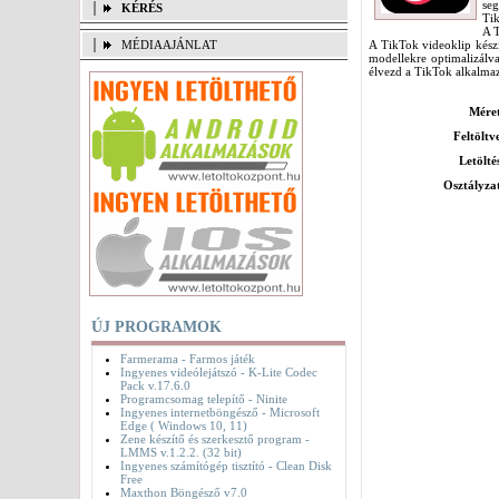
se
KÉRÉS
Tik
A T
MÉDIAAJÁNLAT
A TikTok videoklip kész
modellekre optimalizálva
élvezd a TikTok alkalmaz
Mére
Feltöltv
Letölté
Osztályza
ÚJ PROGRAMOK
Farmerama - Farmos játék
Ingyenes videólejátszó - K-Lite Codec
Pack v.17.6.0
Programcsomag telepítő - Ninite
Ingyenes internetböngésző - Microsoft
Edge ( Windows 10, 11)
Zene készítő és szerkesztő program -
LMMS v.1.2.2. (32 bit)
Ingyenes számítógép tisztító - Clean Disk
Free
Maxthon Böngésző v7.0