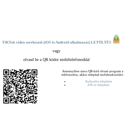
TiKTok video szerkesztő (iOS és Android alkalmazás) LETÖLTÉS
vagy
olvasd be a QR kódot mobiltelefonoddal
Amennyiben nincs QR-kód olvasó program a
telefonodon, akkor telepítsd mobileszközödre.
Androidra telepítem
iOS-re telepítem