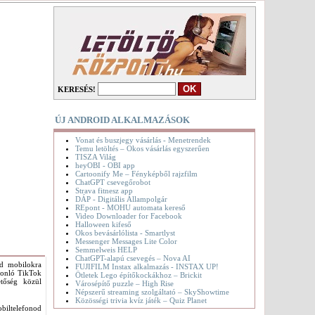
KERESÉS!
ÚJ ANDROID ALKALMAZÁSOK
Vonat és buszjegy vásárlás - Menetrendek
Temu letöltés – Okos vásárlás egyszerűen
TISZA Világ
heyOBI - OBI app
Cartoonify Me – Fényképből rajzfilm
ChatGPT csevegőrobot
Strava fitnesz app
DÁP - Digitális Állampolgár
REpont - MOHU automata kereső
Video Downloader for Facebook
Halloween kifeső
Okos bevásárlólista - Smartlyst
Messenger Messages Lite Color
Semmelweis HELP
ChatGPT-alapú csevegés – Nova AI
id mobilokra
FUJIFILM Instax alkalmazás - INSTAX UP!
asonló TikTok
Ötletek Lego építőkockákhoz – Brickit
etőség közül
Városépítő puzzle – High Rise
Népszerű streaming szolgáltató – SkyShowtime
Közösségi trivia kvíz játék – Quiz Planet
biltelefonod