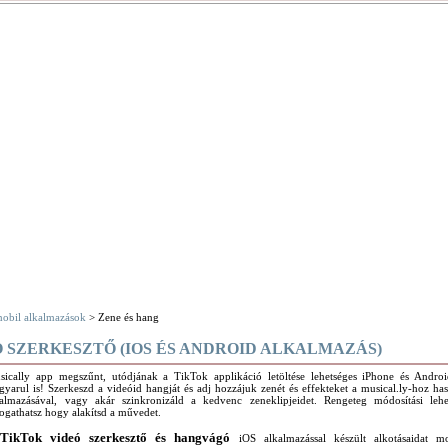
obil alkalmazások
> Zene és hang
O SZERKESZTŐ (IOS ÉS ANDROID ALKALMAZÁS)
sically app megszűnt, utódjának a TikTok applikáció letöltése lehetséges iPhone és Andro
yarul is! Szerkeszd a videóid hangját és adj hozzájuk zenét és effekteket a musical.ly-hoz h
kalmazásával, vagy akár szinkronizáld a kedvenc zeneklipjeidet. Rengeteg módosítási leh
ogathatsz hogy alakítsd a művedet.
TikTok videó szerkesztő és hangvágó
A
iOS alkalmazással készült alkotásaidat mo