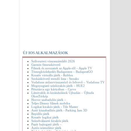
ÚJ IOS ALKALMAZÁSOK
Szilveszteri visszaszámláló 2026
Garmin fitneszkövető
Filmek és sorozatok az Apple-től – Apple TV
Tömegközlekedés Budapesten – BudapestGO
Kreatív virtuális játék - Roblox
Szokáskövető teendő lista - Streaks
Vodafone műsorvisszanéző és felvevő – Vodafone TV
Megnyugtató színkirakós játék – HUE2
Pénztárca egy kártyában – Curve
Látnivalók és kirándulások Újbudán – Újbuda
OkosTérkép
Horror szabadulós játék –
Teljes Disney filmek mobilra
Logikai kirakós játék - Tile Master
Autó kiszabadítós játék - Parking Jam 3D
Repülős játék
Kreatív logikai játék
Színelválasztó kirakós játék
Papír hajtogató játék –
Autós szimulátor játék