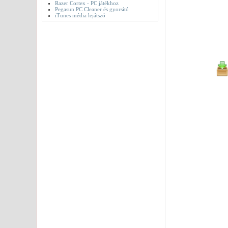
Razer Cortex - PC játékhoz
Pegasun PC Cleaner és gyorsító
iTunes média lejátszó