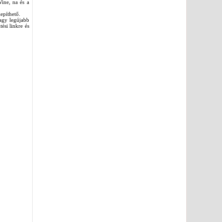
ine, na és a
epíthető.
agy legújabb
ési linkre és