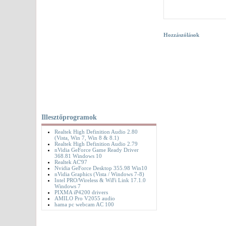
Hozzászólások
Illesztőprogramok
Realtek High Definition Audio 2.80
(Vista, Win 7, Win 8 & 8.1)
Realtek High Definition Audio 2.79
nVidia GeForce Game Ready Driver
368.81 Windows 10
Realtek AC'97
Nvidia GeForce Desktop 355.98 Win10
nVidia Graphics (Vista / Windows 7-8)
Intel PRO/Wireless & WiFi Link 17.1.0
Windows 7
PIXMA iP4200 drivers
AMILO Pro V2055 audio
hama pc webcam AC 100