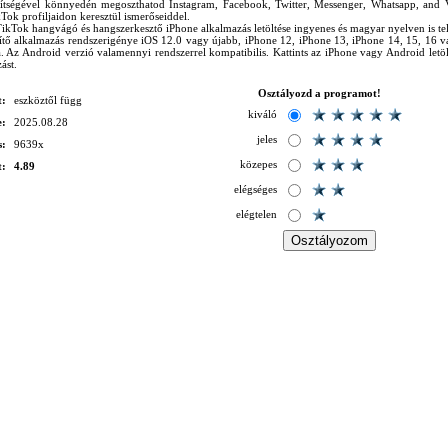
gítségével könnyedén megoszthatod Instagram, Facebook, Twitter, Messenger, Whatsapp, and V
Tok profiljaidon keresztül ismerőseiddel.
ikTok hangvágó és hangszerkesztő iPhone alkalmazás letöltése ingyenes és magyar nyelven is tel
ítő alkalmazás rendszerigénye iOS 12.0 vagy újabb, iPhone 12, iPhone 13, iPhone 14, 15, 16 v
. Az Android verzió valamennyi rendszerrel kompatibilis. Kattints az iPhone vagy Android letölt
ást.
Osztályozd a programot!
t:
eszköztől függ
kiváló
e:
2025.08.28
jeles
s:
9639x
közepes
t:
4.89
elégséges
elégtelen