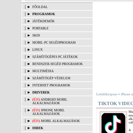
FŐOLDAL
PROGRAMOK
JÁTÉKDEMÓK
PORTABLE
SKIN
MOBIL-PC SEGÉDPROGRAM
LINUX
SZÁMÍTÓGÉPES PC JÁTÉKOK
RENDSZER-SEGÉD PROGRAMOK
MULTIMÉDIA
SZÁMÍTÓGÉP VÉDELEM
INTERNET PROGRAMOK
DRIVEREK
Letöltőközpont
>
iPhone m
(ÚJ!)
ANDROID MOBIL
TIKTOK VIDE
ALKALMAZÁSOK
(ÚJ!)
IPHONE MOBIL
Mu
ALKALMAZÁSOK
mag
al
(ÚJ!)
MOBIL ALKALMAZÁSOK
vál
HIREK