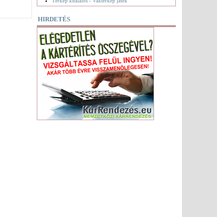
Térkép kitalálós - Vaktérkép játék
HIRDETÉS