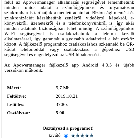
felül az Apowermanager alkalmazás segítségével lementhetünk
minden fontos adatot a számítógépünkre és folyamatosan
szinkronban is tarthatjuk a mentett adatokat. Biztonsági mentést és
szinkronizációt készíthetünk zenékről, videókról, képekről, e-
könyvekről, üzenetekről és a telefonkönyvünkről is, így akár
minden adatunk biztonságban lehet mindig. A számítógépünkre
Wi-Fi segítségével is csatlakozhatunk a telefon kezelő
alkalmazással, így garantált a gyorsabb adatátvitel a két eszköz
között. A fájlkezelő programhoz csatlakozáshoz szkenneld be QR-
kódot telefonoddal vagy csatlakoztasd a gépedhez USB
segítségével és engedélyezd az USB-hibakeresést.
Az Apowermanager fájlkezelő app Android 4.0.3 és újabb
verziókon működik.
Méret:
5,7 Mb
Feltöltve:
2019.10.21
Letöltés:
3706x
Osztályzat:
5.00
Osztályozd a programot!
kiváló