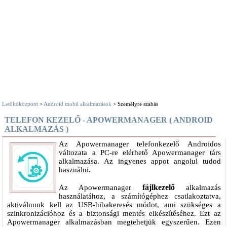
Letöltőközpont
>
Android mobil alkalmazások
> Személyre szabás
TELEFON KEZELŐ - APOWERMANAGER ( ANDROID
ALKALMAZÁS )
Az Apowermanager telefonkezelő Androidos
változata a PC-re elérhető Apowermanager társ
alkalmazása. Az ingyenes appot angolul tudod
használni.
fájlkezelő
Az Apowermanager
alkalmazás
használatához, a számítógéphez csatlakoztatva,
aktiválnunk kell az USB-hibakeresés módot, ami szükséges a
szinkronizációhoz és a biztonsági mentés elkészítéséhez. Ezt az
Apowermanager alkalmazásban megtehetjük egyszerűen. Ezen