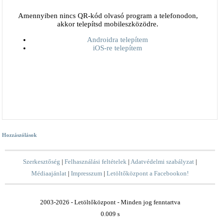
Amennyiben nincs QR-kód olvasó program a telefonodon,
akkor telepítsd mobileszközödre.
Androidra telepítem
iOS-re telepítem
Hozzászólások
Szerkesztőség
|
Felhasználási feltételek
|
Adatvédelmi szabályzat
|
Médiaajánlat
|
Impresszum
|
Letöltőközpont a Facebookon!
2003-2026 - Letöltőközpont - Minden jog fenntartva
0.009 s