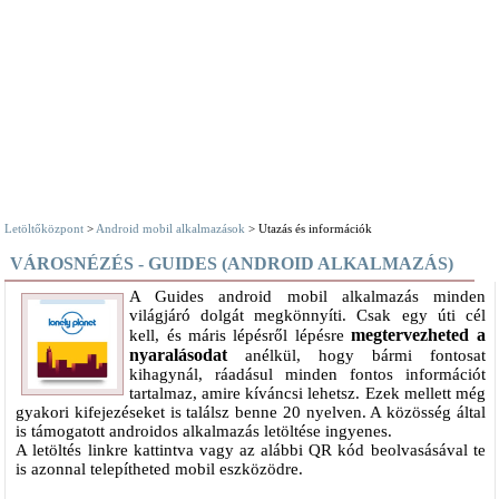
Letöltőközpont
>
Android mobil alkalmazások
> Utazás és információk
VÁROSNÉZÉS - GUIDES (ANDROID ALKALMAZÁS)
A Guides android mobil alkalmazás minden
világjáró dolgát megkönnyíti. Csak egy úti cél
megtervezheted a
kell, és máris lépésről lépésre
nyaralásodat
anélkül, hogy bármi fontosat
kihagynál, ráadásul minden fontos információt
tartalmaz, amire kíváncsi lehetsz. Ezek mellett még
gyakori kifejezéseket is találsz benne 20 nyelven. A közösség által
is támogatott androidos alkalmazás letöltése ingyenes.
A letöltés linkre kattintva vagy az alábbi QR kód beolvasásával te
is azonnal telepítheted mobil eszközödre.