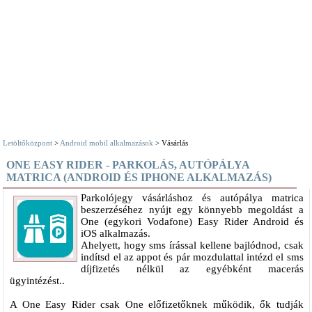
Letöltőközpont
>
Android mobil alkalmazások
> Vásárlás
ONE EASY RIDER - PARKOLÁS, AUTÓPÁLYA
MATRICA (ANDROID ÉS IPHONE ALKALMAZÁS)
Parkolójegy vásárláshoz és autópálya matrica
beszerzéséhez nyújt egy könnyebb megoldást a
One (egykori Vodafone) Easy Rider Android és
iOS alkalmazás.
Ahelyett, hogy sms írással kellene bajlódnod, csak
indítsd el az appot és pár mozdulattal intézd el sms
díjfizetés nélkül az egyébként macerás
ügyintézést..
A One Easy Rider csak One előfizetőknek működik, ők tudják