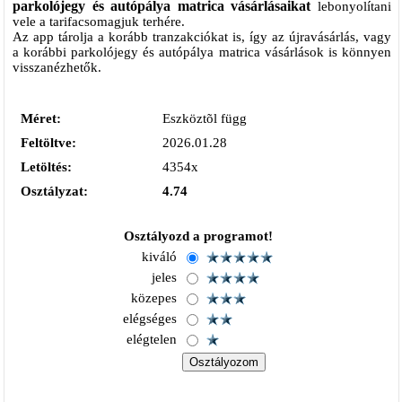
parkolójegy és autópálya matrica vásárlásaikat
lebonyolítani
vele a tarifacsomagjuk terhére.
Az app tárolja a korább tranzakciókat is, így az újravásárlás, vagy
a korábbi parkolójegy és autópálya matrica vásárlások is könnyen
visszanézhetők.
Méret:
Eszköztõl függ
Feltöltve:
2026.01.28
Letöltés:
4354x
Osztályzat:
4.74
Osztályozd a programot!
kiváló
jeles
közepes
elégséges
elégtelen