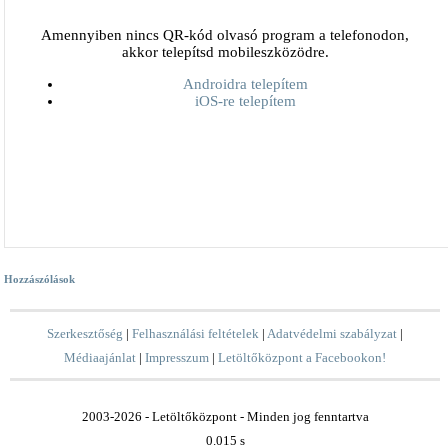
Amennyiben nincs QR-kód olvasó program a telefonodon,
akkor telepítsd mobileszközödre.
Androidra telepítem
iOS-re telepítem
Hozzászólások
Szerkesztőség
|
Felhasználási feltételek
|
Adatvédelmi szabályzat
|
Médiaajánlat
|
Impresszum
|
Letöltőközpont a Facebookon!
2003-2026 - Letöltőközpont - Minden jog fenntartva
0.015 s