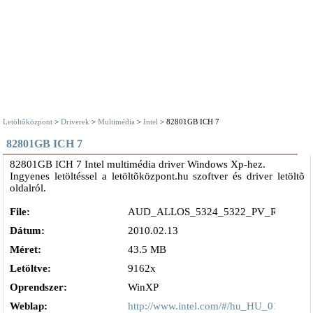
Letöltőközpont
>
Driverek
>
Multimédia
>
Intel
> 82801GB ICH 7
82801GB ICH 7
82801GB ICH 7 Intel multimédia driver Windows Xp-hez.
Ingyenes letöltéssel a letöltõközpont.hu szoftver és driver letöltõ
oldalról.
File:
AUD_ALLOS_5324_5322_PV_REALTEK
Dátum:
2010.02.13
Méret:
43.5 MB
Letöltve:
9162x
Oprendszer:
WinXP
Weblap:
http://www.intel.com/#/hu_HU_01