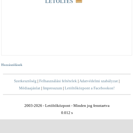
LETÖLTÉS
Hozzászólások
Szerkesztőség
|
Felhasználási feltételek
|
Adatvédelmi szabályzat
|
Médiaajánlat
|
Impresszum
|
Letöltőközpont a Facebookon!
2003-2026 - Letöltőközpont - Minden jog fenntartva
0.012 s