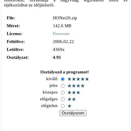
műsorokat, olvashatja a nagyvilág legfrissebb híreit és
tájékozódhat az időjárásról.
File:
HONet20.zip
Méret:
142.6 MB
Licensz:
Freeware
Feltöltve:
2006.02.22
Letöltve:
4369x
Osztályzat:
4.91
Osztályozd a programot!
kiváló
jeles
közepes
elégséges
elégtelen